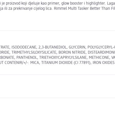
e proizvod koji djeluje kao primer, glow booster i highlighter. Laga
ili za prekrivanje cijelog lica. Rimmel Multi Tasker Better Than Fil
RATE, ISODODECANE, 2,3-BUTANEDIOL, GLYCERIN, POLYGLYCERYL
ORIDE, TRIMETHYLSILOXYSILICATE, BORON NITRIDE, DISTEARDIMO
RBONATE, PANTHENOL, TRIETHOXYCAPRYLYLSILANE, METHICONE, V
TENIR/+/-: MICA, TITANIUM DIOXIDE (CI 77891), IRON OXIDES (CI 7