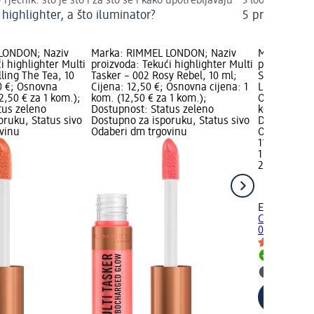
rječnik: što je što i za što se i kako upotrebljavaju
3 looka uz samo
 highlighter, a što iluminator?
5 proizvoda - 
LONDON; Naziv
Marka: RIMMEL LONDON; Naziv
Marka: EVE
i highlighter Multi
proizvoda: Tekući highlighter Multi
proizvoda: P
lling The Tea, 10
Tasker – 002 Rosy Rebel, 10 ml;
Skin Glow B
50 €; Osnovna
Cijena: 12,50 €; Osnovna cijena: 1
Light, 30 ml
2,50 € za 1 kom.);
kom. (12,50 € za 1 kom.);
Osnovna cije
tus zeleno
Dostupnost: Status zeleno
kom.); Dost
oruku, Status sivo
Dostupno za isporuku, Status sivo
Dostupno za
vinu
Odaberi dm trgovinu
Odaberi dm 
11,95 €
1 kom. (11,9
29.11.2025.:
EVELINE CO
Celebrity S
01N..., 30 m
Dostupno
Odaberi 