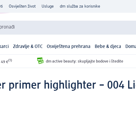
ti
Osviješten život
Usluge
dm služba za korisnike
 pronađi
arci
Zdravlje & OTC
Osviještena prehrana
Bebe & djeca
Doma
(1)
dm active beauty: skupljajte bodove i štedite
 49 €
er primer highlighter – 004 