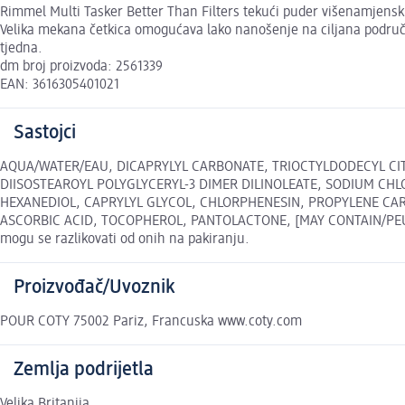
Rimmel Multi Tasker Better Than Filters tekući puder višenamjenski j
Velika mekana četkica omogućava lako nanošenje na ciljana područja 
tjedna.
dm broj proizvoda: 2561339
EAN: 3616305401021
Sastojci
AQUA/WATER/EAU, DICAPRYLYL CARBONATE, TRIOCTYLDODECYL CIT
DIISOSTEAROYL POLYGLYCERYL-3 DIMER DILINOLEATE, SODIUM CHL
HEXANEDIOL, CAPRYLYL GLYCOL, CHLORPHENESIN, PROPYLENE CA
ASCORBIC ACID, TOCOPHEROL, PANTOLACTONE, [MAY CONTAIN/PEUT CON
mogu se razlikovati od onih na pakiranju.
Proizvođač/Uvoznik
POUR COTY 75002 Pariz, Francuska www.coty.com
Zemlja podrijetla
Velika Britanija