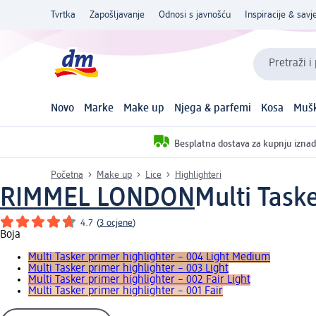
Tvrtka
Zapošljavanje
Odnosi s javnošću
Inspiracije & savje
Pretraži i
Novo
Marke
Make up
Njega & parfemi
Kosa
Mušk
Besplatna dostava za kupnju iznad
Početna
Make up
Lice
Highlighteri
RIMMEL LONDON
Multi Task
4.7
(
3 ocjene
)
Boja
Multi Tasker primer highlighter – 004 Light Medium
Multi Tasker primer highlighter – 003 Light
Multi Tasker primer highlighter – 002 Fair Light
Multi Tasker primer highlighter – 001 Fair