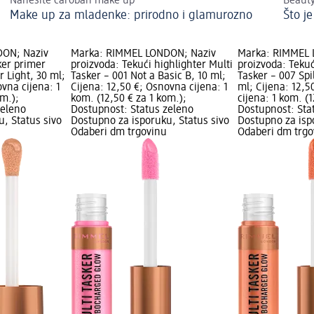
Nanesite čaroban make up
Beauty 
Make up za mladenke: prirodno i glamurozno
Što je
DON; Naziv
Marka: RIMMEL LONDON; Naziv
Marka: RIMMEL 
ker primer
proizvoda: Tekući highlighter Multi
proizvoda: Tekuć
r Light, 30 ml;
Tasker – 001 Not a Basic B, 10 ml;
Tasker – 007 Spi
ovna cijena: 1
Cijena: 12,50 €; Osnovna cijena: 1
ml; Cijena: 12,
om.);
kom. (12,50 € za 1 kom.);
cijena: 1 kom. (1
zeleno
Dostupnost: Status zeleno
Dostupnost: Sta
, Status sivo
Dostupno za isporuku, Status sivo
Dostupno za isp
Odaberi dm trgovinu
Odaberi dm trgo