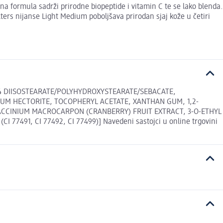
na formula sadrži prirodne biopeptide i vitamin C te se lako blenda.
ters nijanse Light Medium poboljšava prirodan sjaj kože u četiri
-4 DIISOSTEARATE/POLYHYDROXYSTEARATE/SEBACATE,
NIUM HECTORITE, TOCOPHERYL ACETATE, XANTHAN GUM, 1,2-
ACCINIUM MACROCARPON (CRANBERRY) FRUIT EXTRACT, 3-O-ETHYL
7491, CI 77492, CI 77499)] Navedeni sastojci u online trgovini