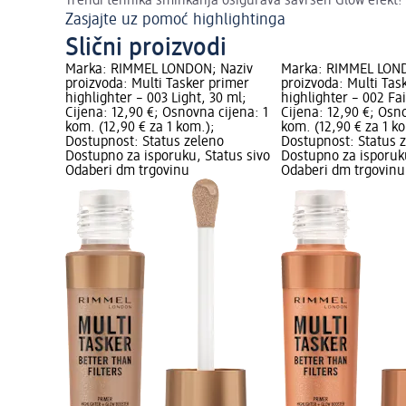
Trendi tehnika šminkanja osigurava savršen Glow efekt!
Zasjajte uz pomoć highlightinga
Slični proizvodi
Marka: RIMMEL LONDON; Naziv
Marka: RIMMEL LON
proizvoda: Multi Tasker primer
proizvoda: Multi Tas
highlighter – 003 Light, 30 ml;
highlighter – 002 Fai
Cijena: 12,90 €; Osnovna cijena: 1
Cijena: 12,90 €; Osn
kom. (12,90 € za 1 kom.);
kom. (12,90 € za 1 k
Dostupnost: Status zeleno
Dostupnost: Status 
Dostupno za isporuku, Status sivo
Dostupno za isporuku
Odaberi dm trgovinu
Odaberi dm trgovinu