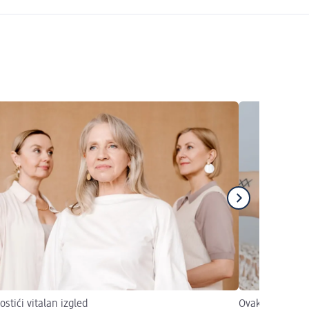
ostići vitalan izgled
Ovako ćete pos