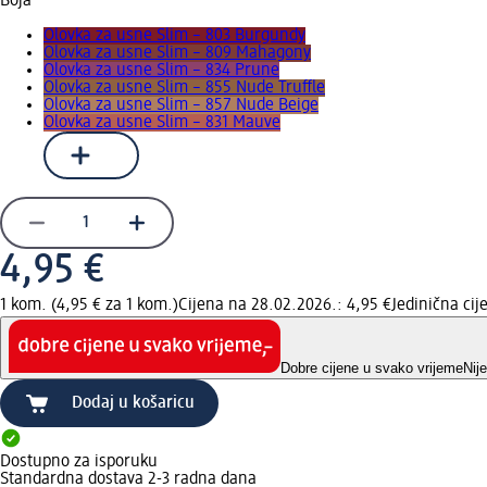
Boja
Olovka za usne Slim – 803 Burgundy
Olovka za usne Slim – 809 Mahagony
Olovka za usne Slim – 834 Prune
Olovka za usne Slim – 855 Nude Truffle
Olovka za usne Slim – 857 Nude Beige
Olovka za usne Slim – 831 Mauve
4,95 €
1 kom. (4,95 € za 1 kom.)
Cijena na 28.02.2026.: 4,95 €
Jedinična ci
Dobre cijene u svako vrijeme
Nij
Dodaj u košaricu
Dostupno za isporuku
Standardna dostava 2-3 radna dana