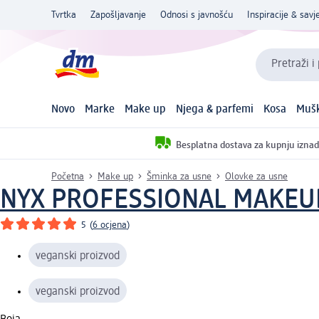
Tvrtka
Zapošljavanje
Odnosi s javnošću
Inspiracije & savje
Pretraži i
Novo
Marke
Make up
Njega & parfemi
Kosa
Mušk
Besplatna dostava za kupnju iznad
Početna
Make up
Šminka za usne
Olovke za usne
NYX PROFESSIONAL MAKEU
5
(
6 ocjena
)
veganski proizvod
veganski proizvod