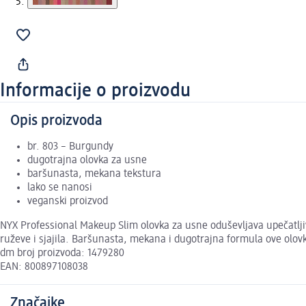
Informacije o proizvodu
Opis proizvoda
br. 803 – Burgundy
dugotrajna olovka za usne
baršunasta, mekana tekstura
lako se nanosi
veganski proizvod
NYX Professional Makeup Slim olovka za usne oduševljava upečatlj
ruževe i sjajila. Baršunasta, mekana i dugotrajna formula ove olov
dm broj proizvoda: 1479280
EAN: 800897108038
Značajke