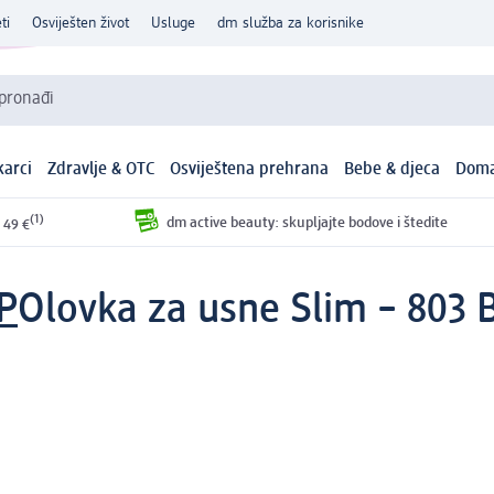
ti
Osviješten život
Usluge
dm služba za korisnike
 pronađi
arci
Zdravlje & OTC
Osviještena prehrana
Bebe & djeca
Doma
(1)
dm active beauty: skupljajte bodove i štedite
 49 €
P
Olovka za usne Slim – 803 