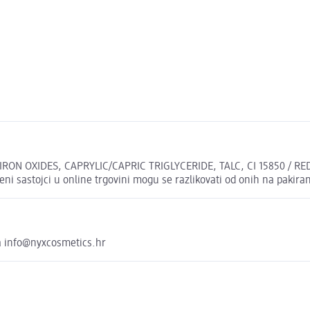
ON OXIDES, CAPRYLIC/CAPRIC TRIGLYCERIDE, TALC, CI 15850 / RED 7
sastojci u online trgovini mogu se razlikovati od onih na pakiran
a info@nyxcosmetics.hr