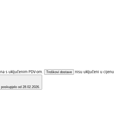
jena s uključenim PDV-om.
Troškovi dostave
nisu uključeni u cijenu
e poskupjelo od 28.02.2026.