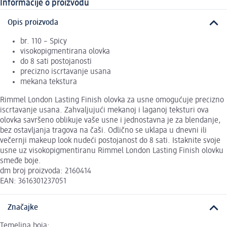
Informacije o proizvodu
Opis proizvoda
br. 110 – Spicy
visokopigmentirana olovka
do 8 sati postojanosti
precizno iscrtavanje usana
mekana tekstura
Rimmel London Lasting Finish olovka za usne omogućuje precizno
iscrtavanje usana. Zahvaljujući mekanoj i laganoj teksturi ova
olovka savršeno oblikuje vaše usne i jednostavna je za blendanje,
bez ostavljanja tragova na čaši. Odlično se uklapa u dnevni ili
večernji makeup look nudeći postojanost do 8 sati. Istaknite svoje
usne uz visokopigmentiranu Rimmel London Lasting Finish olovku
smeđe boje.
dm broj proizvoda: 2160414
EAN: 3616301237051
Značajke
Temeljna boja: