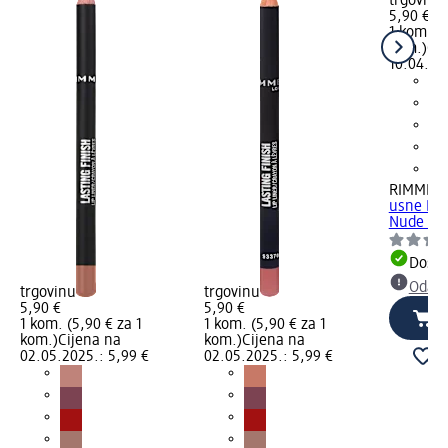
trgovinu
5,90 €
1 kom. (5
kom.)
Cij
10.04.20
RIMMEL
usne Las
Nude Coll
Dostu
Odabe
trgovinu
trgovinu
5,90 €
5,90 €
1 kom. (5,90 € za 1
1 kom. (5,90 € za 1
kom.)
Cijena na
kom.)
Cijena na
02.05.2025.: 5,99 €
02.05.2025.: 5,99 €