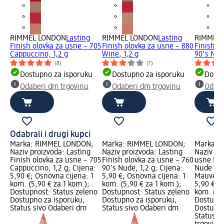
RIMMEL LONDON
Lasting
RIMMEL LONDON
Lasting
RIMMEL
Finish olovka za usne – 705
Finish olovka za usne – 880
Finish o
Cappuccino, 1,2 g
Wine, 1,2 g
90's Nud
(8)
(1)
Dostupno za isporuku
Dostupno za isporuku
Dostu
Odaberi dm trgovinu
Odaberi dm trgovinu
Odabe
Odabrali i drugi kupci
Marka: RIMMEL LONDON;
Marka: RIMMEL LONDON;
Marka: 
Naziv proizvoda: Lasting
Naziv proizvoda: Lasting
Naziv pr
Finish olovka za usne – 705
Finish olovka za usne – 760
usne Las
Cappuccino, 1,2 g; Cijena:
90's Nude, 1,2 g; Cijena:
Nude Col
5,90 €; Osnovna cijena: 1
5,90 €; Osnovna cijena: 1
Mauve, 1
kom. (5,90 € za 1 kom.);
kom. (5,90 € za 1 kom.);
5,90 €; 
Dostupnost: Status zeleno
Dostupnost: Status zeleno
kom. (5,
Dostupno za isporuku,
Dostupno za isporuku,
Dostupno
Status sivo Odaberi dm
Status sivo Odaberi dm
Dostupno
Status s