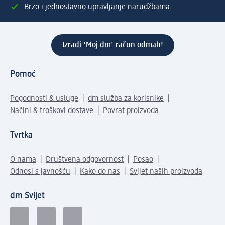
Brzo i jednostavno upravljanje narudžbama
Izradi 'Moj dm' račun odmah!
Pomoć
Pogodnosti & usluge
dm služba za korisnike
Načini & troškovi dostave
Povrat proizvoda
Tvrtka
O nama
Društvena odgovornost
Posao
Odnosi s javnošću
Kako do nas
Svijet naših proizvoda
dm Svijet