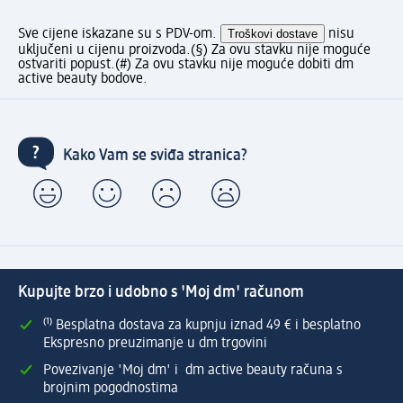
Sve cijene iskazane su s PDV-om.
Troškovi dostave
nisu
uključeni u cijenu proizvoda.
(§) Za ovu stavku nije moguće
ostvariti popust.
(#) Za ovu stavku nije moguće dobiti dm
active beauty bodove.
Kako Vam se sviđa stranica?
Kupujte brzo i udobno s 'Moj dm' računom
⁽¹⁾ Besplatna dostava za kupnju iznad 49 € i besplatno
Ekspresno preuzimanje u dm trgovini
Povezivanje 'Moj dm' i dm active beauty računa s
brojnim pogodnostima