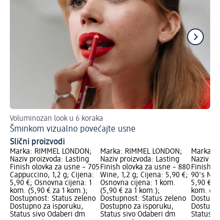
Voluminozan look u 6 koraka
Is
Šminkom vizualno povećajte usne
Ve
Slični proizvodi
Marka: RIMMEL LONDON;
Marka: RIMMEL LONDON;
Marka: 
Naziv proizvoda: Lasting
Naziv proizvoda: Lasting
Naziv pr
Finish olovka za usne – 705
Finish olovka za usne – 880
Finish o
Cappuccino, 1,2 g; Cijena:
Wine, 1,2 g; Cijena: 5,90 €;
90's Nude
5,90 €; Osnovna cijena: 1
Osnovna cijena: 1 kom.
5,90 €; 
kom. (5,90 € za 1 kom.);
(5,90 € za 1 kom.);
kom. (5,
Dostupnost: Status zeleno
Dostupnost: Status zeleno
Dostupno
Dostupno za isporuku,
Dostupno za isporuku,
Dostupno
Status sivo Odaberi dm
Status sivo Odaberi dm
Status s