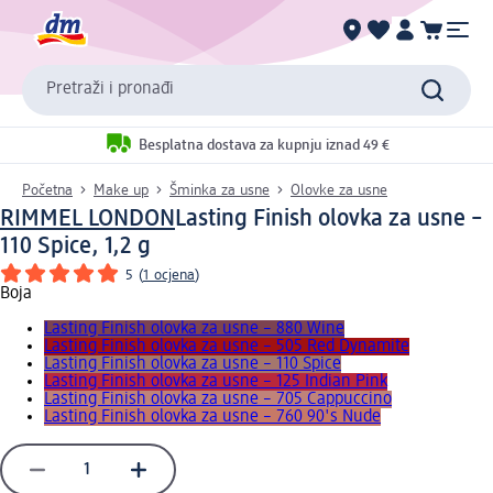
Pretraži i pronađi
Besplatna dostava za kupnju iznad 49 €
Početna
Make up
Šminka za usne
Olovke za usne
RIMMEL LONDON
Lasting Finish olovka za usne –
110 Spice, 1,2 g
5
(
1 ocjena
)
Boja
Lasting Finish olovka za usne – 880 Wine
Lasting Finish olovka za usne – 505 Red Dynamite
Lasting Finish olovka za usne – 110 Spice
Lasting Finish olovka za usne – 125 Indian Pink
Lasting Finish olovka za usne – 705 Cappuccino
Lasting Finish olovka za usne – 760 90's Nude