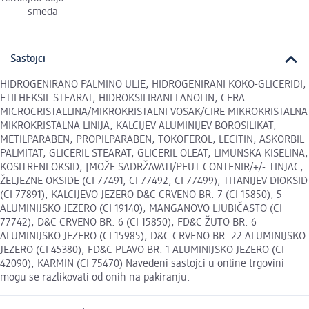
smeđa
Sastojci
HIDROGENIRANO PALMINO ULJE, HIDROGENIRANI KOKO-GLICERIDI,
ETILHEKSIL STEARAT, HIDROKSILIRANI LANOLIN, CERA
MICROCRISTALLINA/MIKROKRISTALNI VOSAK/CIRE MIKROKRISTALNA
MIKROKRISTALNA LINIJA, KALCIJEV ALUMINIJEV BOROSILIKAT,
METILPARABEN, PROPILPARABEN, TOKOFEROL, LECITIN, ASKORBIL
PALMITAT, GLICERIL STEARAT, GLICERIL OLEAT, LIMUNSKA KISELINA,
KOSITRENI OKSID, [MOŽE SADRŽAVATI/PEUT CONTENIR/+/-:TINJAC,
ŽELJEZNE OKSIDE (CI 77491, CI 77492, CI 77499), TITANIJEV DIOKSID
(CI 77891), KALCIJEVO JEZERO D&C CRVENO BR. 7 (CI 15850), 5
ALUMINIJSKO JEZERO (CI 19140), MANGANOVO LJUBIČASTO (CI
77742), D&C CRVENO BR. 6 (CI 15850), FD&C ŽUTO BR. 6
ALUMINIJSKO JEZERO (CI 15985), D&C CRVENO BR. 22 ALUMINIJSKO
JEZERO (CI 45380), FD&C PLAVO BR. 1 ALUMINIJSKO JEZERO (CI
42090), KARMIN (CI 75470) Navedeni sastojci u online trgovini
mogu se razlikovati od onih na pakiranju.