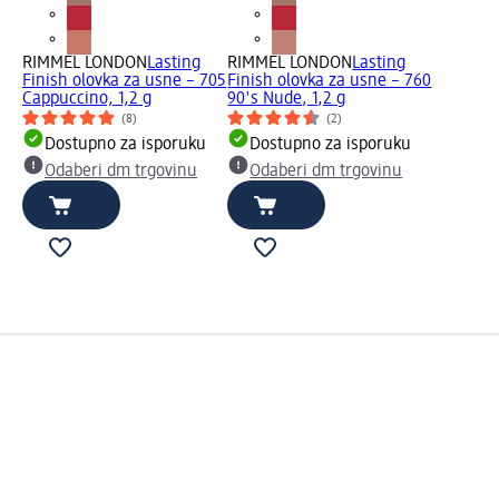
RIMMEL LONDON
Lasting
RIMMEL LONDON
Lasting
Finish olovka za usne – 705
Finish olovka za usne – 760
Cappuccino, 1,2 g
90's Nude, 1,2 g
(8)
(2)
Dostupno za isporuku
Dostupno za isporuku
Odaberi dm trgovinu
Odaberi dm trgovinu