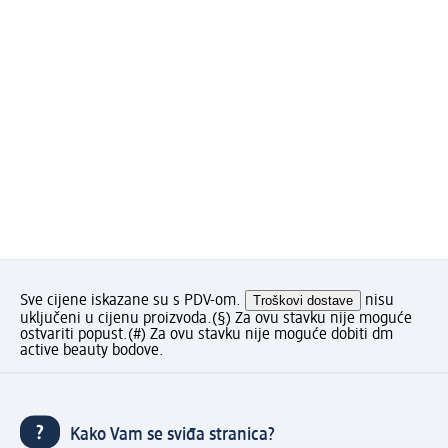
Sve cijene iskazane su s PDV-om.
Troškovi dostave
nisu
uključeni u cijenu proizvoda.
(§) Za ovu stavku nije moguće
ostvariti popust.
(#) Za ovu stavku nije moguće dobiti dm
active beauty bodove.
Kako Vam se sviđa stranica?