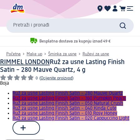
Pretraži i pronađi
Besplatna dostava za kupnju iznad 49 €
Početna
Make up
Šminka za usne
Ruževi za usne
RIMMEL LONDON
Ruž za usne Lasting Finish
Satin – 280 Mauve Quartz, 4 g
0
(
Ocijenite proizvod
)
Boja
Ruž za usne Lasting Finish Satin – 280 Mauve Quartz
Ruž za usne Lasting Finish Satin – 360 Pumpkin Peach
Ruž za usne Lasting Finish Satin – 050 Natural Crush
Ruž za usne Lasting Finish Satin – 040 Kinda Cute
Ruž za usne Lasting Finish Satin – 010 Rosy Honey
Ruž za usne Lasting Finish Satin – 020 Cappuccino Light