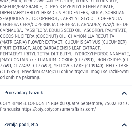
WAX, MICA, MEADOWFOAM ESTOLIDE, MYRISTYL MYRISTATE,
PARFUM/FRAGRANCE, DI-PPG-3 MYRISTYL ETHER ADIPATE,
DIPENTAERYTHRITYL HEXA C5-9 ACID ESTERS, SILICA, SORBITAN
SESQUIOLEATE, TOCOPHEROL, CAPRYLYL GLYCOL, COPERNICIA
CERIFERA CERA/COPERNICIA CERIFERA (CARNAUBA) WAX/CIRE DE
CARNAUBA, PASSIFLORA EDULIS SEED OIL, ASCORBYL PALMITATE,
COCOS NUCIFERA (COCONUT) OIL, CHAMOMILLA RECUTITA
(MATRICARIA) FLOWER EXTRACT, CUCUMIS SATIVUS (CUCUMBER)
FRUIT EXTRACT, ALOE BARBADENSIS LEAF EXTRACT,
PENTAERYTHRITYL TETRA-DI-T-BUTYL HYDROXYHYDROCINNAMATE,
[MAY CONTAIN +/-: TITANIUM DIOXIDE (CI 77891), IRON OXIDES (CI
77491, CI 77492, CI 77499), YELLOW 5 LAKE (CI 19140), RED 7 LAKE
(CI 15850)] Navedeni sastojci u online trgovini mogu se razlikovati
od onih na pakiranju.
Proizvođač/Uvoznik
COTY RIMMEL LONDON 14 Rue du Quatre Septembre, 75002 Paris,
Francuska https://coty.cotyconsumeraffairs.com/
Zemlja podrijetla