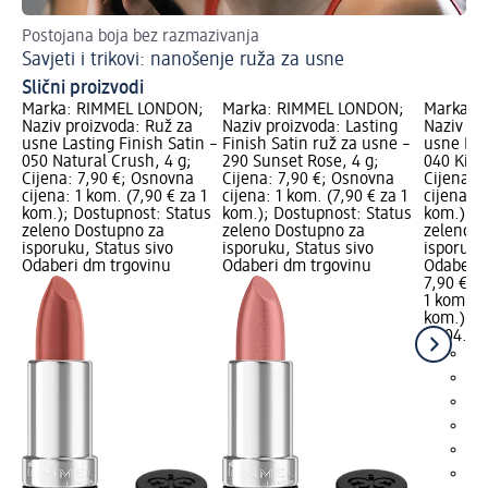
Postojana boja bez razmazivanja
Vo
Savjeti i trikovi: nanošenje ruža za usne
Šm
Slični proizvodi
Marka: RIMMEL LONDON;
Marka: RIMMEL LONDON;
Marka: 
Naziv proizvoda: Ruž za
Naziv proizvoda: Lasting
Naziv pr
usne Lasting Finish Satin –
Finish Satin ruž za usne –
usne Las
050 Natural Crush, 4 g;
290 Sunset Rose, 4 g;
040 Kind
Cijena: 7,90 €; Osnovna
Cijena: 7,90 €; Osnovna
Cijena: 
cijena: 1 kom. (7,90 € za 1
cijena: 1 kom. (7,90 € za 1
cijena: 1
kom.); Dostupnost: Status
kom.); Dostupnost: Status
kom.); D
zeleno Dostupno za
zeleno Dostupno za
zeleno D
isporuku, Status sivo
isporuku, Status sivo
isporuku
Odaberi dm trgovinu
Odaberi dm trgovinu
Odaberi 
7,90 €
1 kom. (7
kom.)
Cij
10.04.20