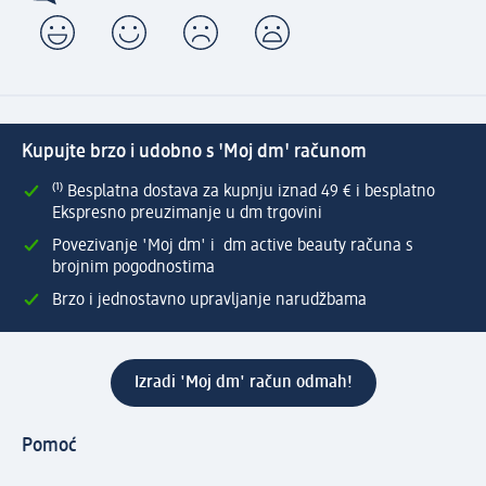
Kupujte brzo i udobno s 'Moj dm' računom
⁽¹⁾ Besplatna dostava za kupnju iznad 49 € i besplatno
Ekspresno preuzimanje u dm trgovini
Povezivanje 'Moj dm' i dm active beauty računa s
brojnim pogodnostima
Brzo i jednostavno upravljanje narudžbama
Izradi 'Moj dm' račun odmah!
Pomoć