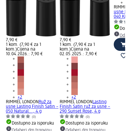
+2
RIMMEL
usne Las
040 Kind
Dostu
Odabe
7,90 €
7,90 €
1 kom. (7,90 € za 1
1 kom. (7,90 € za 1
kom.)
Cijena na
kom.)
Cijena na
10.04.2026.: 7,90 €
02.05.2025.: 7,90 €
+2
+2
RIMMEL LONDON
Ruž za
RIMMEL LONDON
Lasting
usne Lasting Finish Satin –
Finish Satin ruž za usne –
050 Natural..., 4 g
290 Sunset Rose, 4 g
(0)
(0)
Dostupno za isporuku
Dostupno za isporuku
Odaberi dm trgovinu
Odaberi dm trgovinu