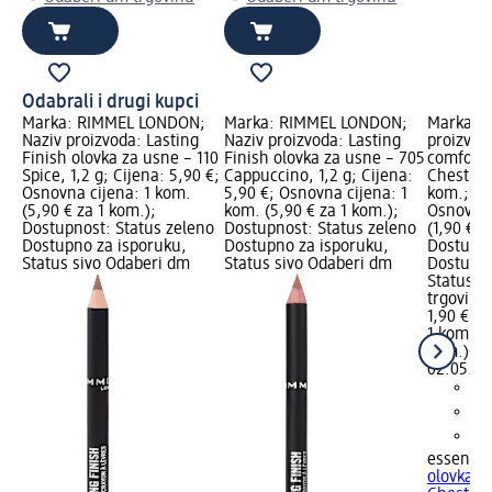
Odabrali i drugi kupci
Marka: RIMMEL LONDON;
Marka: RIMMEL LONDON;
Marka: e
Naziv proizvoda: Lasting
Naziv proizvoda: Lasting
proizvod
Finish olovka za usne – 110
Finish olovka za usne – 705
comfort 
Spice, 1,2 g; Cijena: 5,90 €;
Cappuccino, 1,2 g; Cijena:
Chestnut
Osnovna cijena: 1 kom.
5,90 €; Osnovna cijena: 1
kom.; Cij
(5,90 € za 1 kom.);
kom. (5,90 € za 1 kom.);
Osnovna 
Dostupnost: Status zeleno
Dostupnost: Status zeleno
(1,90 € z
Dostupno za isporuku,
Dostupno za isporuku,
Dostupno
Status sivo Odaberi dm
Status sivo Odaberi dm
Dostupno
Status s
trgovinu
1,90 €
1 kom. (1
kom.)
Cij
02.05.20
essence
olovka z