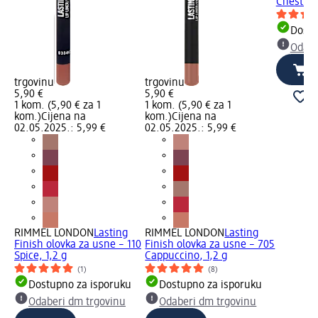
Chestnut
Dostu
Odabe
trgovinu
trgovinu
5,90 €
5,90 €
1 kom. (5,90 € za 1
1 kom. (5,90 € za 1
kom.)
Cijena na
kom.)
Cijena na
02.05.2025.: 5,99 €
02.05.2025.: 5,99 €
RIMMEL LONDON
Lasting
RIMMEL LONDON
Lasting
Finish olovka za usne – 110
Finish olovka za usne – 705
Spice, 1,2 g
Cappuccino, 1,2 g
(1)
(8)
Dostupno za isporuku
Dostupno za isporuku
Odaberi dm trgovinu
Odaberi dm trgovinu