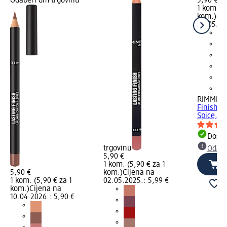
Odaberi dm trgovinu
5,90 €
1 kom. (5
kom.)
Cij
02.05.20
RIMMEL
Finish o
Spice, 1,
Dostu
trgovinu
Odabe
5,90 €
1 kom. (5,90 € za 1
5,90 €
kom.)
Cijena na
1 kom. (5,90 € za 1
02.05.2025.: 5,99 €
kom.)
Cijena na
10.04.2026.: 5,90 €