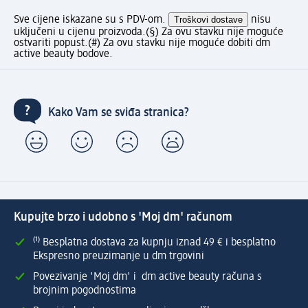
Sve cijene iskazane su s PDV-om.
Troškovi dostave
nisu
uključeni u cijenu proizvoda.
(§) Za ovu stavku nije moguće
ostvariti popust.
(#) Za ovu stavku nije moguće dobiti dm
active beauty bodove.
Kako Vam se sviđa stranica?
Kupujte brzo i udobno s 'Moj dm' računom
⁽¹⁾ Besplatna dostava za kupnju iznad 49 € i besplatno
Ekspresno preuzimanje u dm trgovini
Povezivanje 'Moj dm' i dm active beauty računa s
brojnim pogodnostima