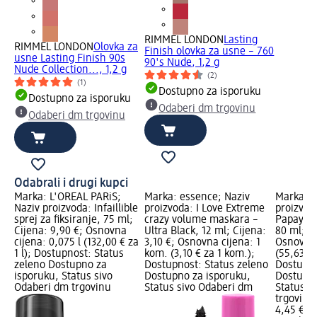
RIMMEL LONDON
Lasting
RIMMEL LONDON
Olovka za
Finish olovka za usne – 760
usne Lasting Finish 90s
90's Nude, 1,2 g
Nude Collection..., 1,2 g
(2)
(1)
Dostupno za isporuku
Dostupno za isporuku
Odaberi dm trgovinu
Odaberi dm trgovinu
Odabrali i drugi kupci
Marka: L'ORÉAL PARiS;
Marka: essence; Naziv
Marka: A
Naziv proizvoda: Infaillible
proizvoda: I Love Extreme
proizvod
sprej za fiksiranje, 75 ml;
crazy volume maskara –
Papaya sp
Cijena: 9,90 €; Osnovna
Ultra Black, 12 ml; Cijena:
80 ml; Ci
cijena: 0,075 l (132,00 € za
3,10 €; Osnovna cijena: 1
Osnovna 
1 l); Dostupnost: Status
kom. (3,10 € za 1 kom.);
(55,63 € z
zeleno Dostupno za
Dostupnost: Status zeleno
Dostupno
isporuku, Status sivo
Dostupno za isporuku,
Dostupno
Odaberi dm trgovinu
Status sivo Odaberi dm
Status s
trgovinu
4,45 €