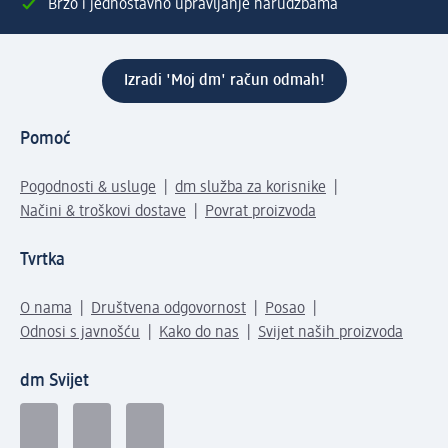
Brzo i jednostavno upravljanje narudžbama
Izradi 'Moj dm' račun odmah!
Pomoć
Pogodnosti & usluge
dm služba za korisnike
Načini & troškovi dostave
Povrat proizvoda
Tvrtka
O nama
Društvena odgovornost
Posao
Odnosi s javnošću
Kako do nas
Svijet naših proizvoda
dm Svijet