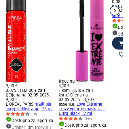
0,08 l (55
na 02.05
AURA
Fix
sprej za 
Dostu
Odabe
trgovinu
9,90 €
3,10 €
0,075 l (132,00 € za 1
1 kom. (3,10 € za 1
l)
Cijena na 02.05.2025.:
kom.)
Cijena na
9,90 €
02.05.2025.: 3,30 €
L'ORÉAL PARiS
Infaillible
essence
I Love Extreme
sprej za fiksiranje, 75 ml
crazy volume maskara –
Ultra Black, 12 ml
(58)
(644)
Dostupno za isporuku
Dostupno za isporuku
Odaberi dm trgovinu