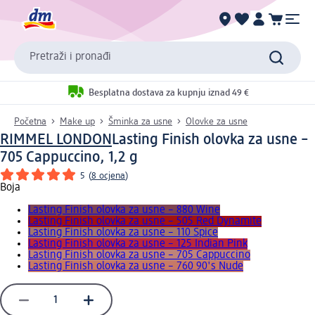
Pretraži i pronađi
Besplatna dostava za kupnju iznad 49 €
Početna
Make up
Šminka za usne
Olovke za usne
RIMMEL LONDON
Lasting Finish olovka za usne –
705 Cappuccino, 1,2 g
5
(
8 ocjena
)
Boja
Lasting Finish olovka za usne – 880 Wine
Lasting Finish olovka za usne – 505 Red Dynamite
Lasting Finish olovka za usne – 110 Spice
Lasting Finish olovka za usne – 125 Indian Pink
Lasting Finish olovka za usne – 705 Cappuccino
Lasting Finish olovka za usne – 760 90's Nude