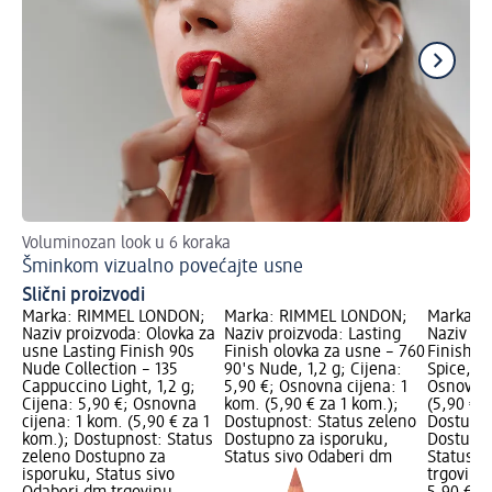
Voluminozan look u 6 koraka
Is
Šminkom vizualno povećajte usne
Ve
Slični proizvodi
Marka: RIMMEL LONDON;
Marka: RIMMEL LONDON;
Marka: 
Naziv proizvoda: Olovka za
Naziv proizvoda: Lasting
Naziv pr
usne Lasting Finish 90s
Finish olovka za usne – 760
Finish o
Nude Collection – 135
90's Nude, 1,2 g; Cijena:
Spice, 1,
Cappuccino Light, 1,2 g;
5,90 €; Osnovna cijena: 1
Osnovna 
Cijena: 5,90 €; Osnovna
kom. (5,90 € za 1 kom.);
(5,90 € z
cijena: 1 kom. (5,90 € za 1
Dostupnost: Status zeleno
Dostupno
kom.); Dostupnost: Status
Dostupno za isporuku,
Dostupno
zeleno Dostupno za
Status sivo Odaberi dm
Status s
isporuku, Status sivo
trgovinu