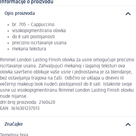
Informacije o proizvodu
Opis proizvoda
br. 705 – Cappuccino
visokopigmentirana olovka
do 8 sati postojanosti
precizno iscrtavanje usana
mekana tekstura
Rimmel London Lasting Finish olovka za usne omogućuje precizno
iscrtavanje usana. Zahvaljujući mekanoj i laganoj teksturi ova
olovka savršeno oblikuje vaše usne i jednostavna je za blendanje,
bez ostavljanja tragova na čaši. Odlično se uklapa u dnevni ili
večernji makeup look nudeći postojanost do 8 sati. Istaknite svoje
usne uz visokopigmentiranu Rimmel London Lasting Finish olovku
nude nijanse.
dm broj proizvoda: 2160420
EAN: 3616301237013
Značajke
Temeljna boja: