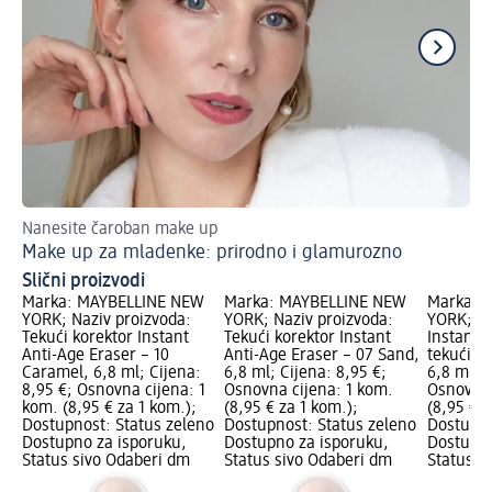
Nanesite čaroban make up
Ala
Make up za mladenke: prirodno i glamurozno
Pr
Slični proizvodi
Marka: MAYBELLINE NEW
Marka: MAYBELLINE NEW
Marka: 
YORK; Naziv proizvoda:
YORK; Naziv proizvoda:
YORK; Na
Tekući korektor Instant
Tekući korektor Instant
Instant 
Anti-Age Eraser – 10
Anti-Age Eraser – 07 Sand,
tekući ko
Caramel, 6,8 ml; Cijena:
6,8 ml; Cijena: 8,95 €;
6,8 ml; C
8,95 €; Osnovna cijena: 1
Osnovna cijena: 1 kom.
Osnovna 
kom. (8,95 € za 1 kom.);
(8,95 € za 1 kom.);
(8,95 € z
Dostupnost: Status zeleno
Dostupnost: Status zeleno
Dostupno
Dostupno za isporuku,
Dostupno za isporuku,
Dostupno
Status sivo Odaberi dm
Status sivo Odaberi dm
Status s