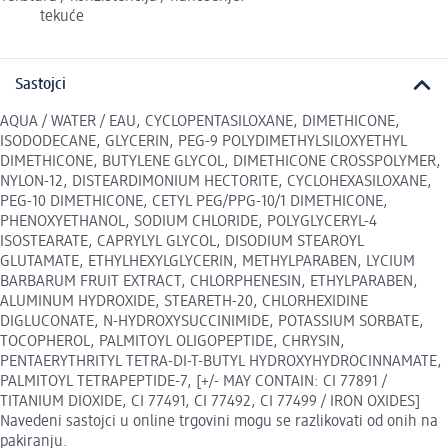
tekuće
Sastojci
AQUA / WATER / EAU, CYCLOPENTASILOXANE, DIMETHICONE,
ISODODECANE, GLYCERIN, PEG-9 POLYDIMETHYLSILOXYETHYL
DIMETHICONE, BUTYLENE GLYCOL, DIMETHICONE CROSSPOLYMER,
NYLON-12, DISTEARDIMONIUM HECTORITE, CYCLOHEXASILOXANE,
PEG-10 DIMETHICONE, CETYL PEG/PPG-10/1 DIMETHICONE,
PHENOXYETHANOL, SODIUM CHLORIDE, POLYGLYCERYL-4
ISOSTEARATE, CAPRYLYL GLYCOL, DISODIUM STEAROYL
GLUTAMATE, ETHYLHEXYLGLYCERIN, METHYLPARABEN, LYCIUM
BARBARUM FRUIT EXTRACT, CHLORPHENESIN, ETHYLPARABEN,
ALUMINUM HYDROXIDE, STEARETH-20, CHLORHEXIDINE
DIGLUCONATE, N-HYDROXYSUCCINIMIDE, POTASSIUM SORBATE,
TOCOPHEROL, PALMITOYL OLIGOPEPTIDE, CHRYSIN,
PENTAERYTHRITYL TETRA-DI-T-BUTYL HYDROXYHYDROCINNAMATE,
PALMITOYL TETRAPEPTIDE-7, [+/- MAY CONTAIN: CI 77891 /
TITANIUM DIOXIDE, CI 77491, CI 77492, CI 77499 / IRON OXIDES]
Navedeni sastojci u online trgovini mogu se razlikovati od onih na
pakiranju.