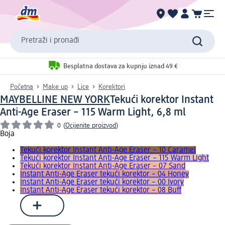
Pretraži i pronađi
Besplatna dostava za kupnju iznad 49 €
Početna
Make up
Lice
Korektori
MAYBELLINE NEW YORK
Tekući korektor Instant
Anti-Age Eraser – 115 Warm Light, 6,8 ml
0
(
Ocijenite proizvod
)
Boja
Tekući korektor Instant Anti-Age Eraser – 10 Caramel
Tekući korektor Instant Anti-Age Eraser – 115 Warm Light
Tekući korektor Instant Anti-Age Eraser – 07 Sand
Instant Anti-Age Eraser tekući korektor – 04 Honey
Instant Anti-Age Eraser tekući korektor – 00 Ivory
Instant Anti-Age Eraser tekući korektor – 08 Buff