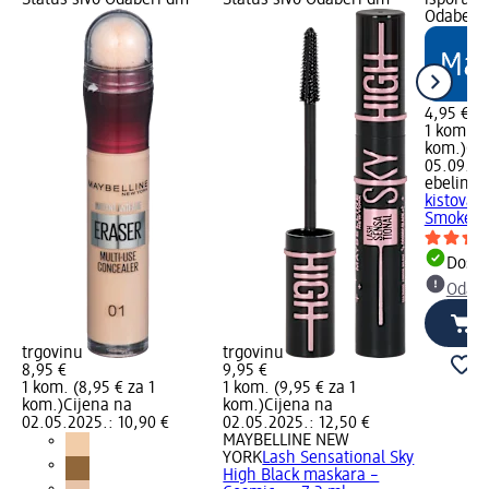
Status sivo Odaberi dm
Status sivo Odaberi dm
isporuku
Odaberi 
4,95 €
1 kom. (4
kom.)
Cij
05.09.20
ebelin 
kistova 
Smokey B
Dostu
Odabe
trgovinu
trgovinu
8,95 €
9,95 €
1 kom. (8,95 € za 1
1 kom. (9,95 € za 1
kom.)
Cijena na
kom.)
Cijena na
02.05.2025.: 10,90 €
02.05.2025.: 12,50 €
MAYBELLINE NEW
YORK
Lash Sensational Sky
High Black maskara –