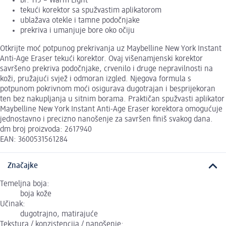
br. 115 – Warm Light
tekući korektor sa spužvastim aplikatorom
ublažava otekle i tamne podočnjake
prekriva i umanjuje bore oko očiju
Otkrijte moć potpunog prekrivanja uz Maybelline New York Instant
Anti-Age Eraser tekući korektor. Ovaj višenamjenski korektor
savršeno prekriva podočnjake, crvenilo i druge nepravilnosti na
koži, pružajući svjež i odmoran izgled. Njegova formula s
potpunom pokrivnom moći osigurava dugotrajan i besprijekoran
ten bez nakupljanja u sitnim borama. Praktičan spužvasti aplikator
Maybelline New York Instant Anti-Age Eraser korektora omogućuje
jednostavno i precizno nanošenje za savršen finiš svakog dana.
dm broj proizvoda: 2617940
EAN: 3600531561284
Značajke
Temeljna boja:
boja kože
Učinak:
dugotrajno, matirajuće
Tekstura / konzistencija / nanošenje: