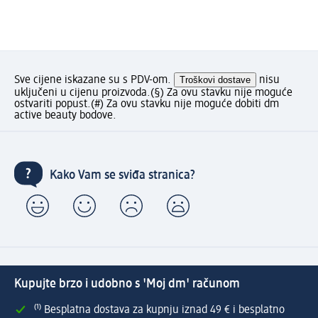
Sve cijene iskazane su s PDV-om.
Troškovi dostave
nisu
uključeni u cijenu proizvoda.
(§) Za ovu stavku nije moguće
ostvariti popust.
(#) Za ovu stavku nije moguće dobiti dm
active beauty bodove.
Kako Vam se sviđa stranica?
Kupujte brzo i udobno s 'Moj dm' računom
⁽¹⁾ Besplatna dostava za kupnju iznad 49 € i besplatno