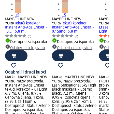
+5
+5
+5
MAYBELLINE NEW
MAYBELLINE NEW
MAYBELL
YORK
Tekući korektor
YORK
Tekući korektor
YORK
Ins
Instant Anti-Age Eraser –
Instant Anti-Age Eraser –
Eraser te
10..., 6,8 ml
07 Sand, 6,8 ml
Light, 6,
(0)
(0)
Dostupno za isporuku
Dostupno za isporuku
Dostu
Odaberi dm trgovinu
Odaberi dm trgovinu
Odabe
Odabrali i drugi kupci
Marka: MAYBELLINE NEW
Marka: MAYBELLINE NEW
Marka: e
YORK; Naziv proizvoda:
YORK; Naziv proizvoda:
PROFESS
Instant Anti-Age Eraser
Lash Sensational Sky High
proizvoda
tekući korektor – 01 Light,
Black maskara – Cosmic
šminkanj
6,8 ml; Cijena: 8,95 €;
Black, 7,2 ml; Cijena:
3 kom.; C
Osnovna cijena: 1 kom.
9,95 €; Osnovna cijena: 1
Osnovna 
(8,95 € za 1 kom.);
kom. (9,95 € za 1 kom.);
(4,95 € 
Dostupnost: Status zeleno
Dostupnost: Status zeleno
marka Lo
Dostupno za isporuku,
Dostupno za isporuku,
Status z