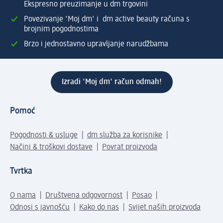
Ekspresno preuzimanje u dm trgovini
Povezivanje 'Moj dm' i dm active beauty računa s
brojnim pogodnostima
Brzo i jednostavno upravljanje narudžbama
Izradi 'Moj dm' račun odmah!
Pomoć
Pogodnosti & usluge
dm služba za korisnike
Načini & troškovi dostave
Povrat proizvoda
Tvrtka
O nama
Društvena odgovornost
Posao
Odnosi s javnošću
Kako do nas
Svijet naših proizvoda