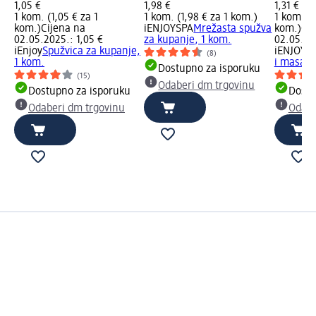
1,05 €
1,98 €
1,31 €
1 kom. (1,05 € za 1
1 kom. (1,98 € za 1 kom.)
1 kom. (1
kom.)
Cijena na
iENJOYSPA
Mrežasta spužva
kom.)
Cij
02.05.2025.: 1,05 €
za kupanje, 1 kom.
02.05.202
iEnjoy
Spužvica za kupanje,
iENJOYS
(8)
1 kom.
i masažu
Dostupno za isporuku
(15)
Odaberi dm trgovinu
Dostupno za isporuku
Dostu
Odaberi dm trgovinu
Odabe