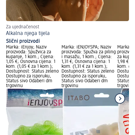
Za ujednačenost
Za
Alkalna njega tijela
So
Slični proizvodi
Marka: iEnjoy; Naziv
Marka: iENJOYSPA; Naziv
Marka: i
proizvoda: Spužvica za
proizvoda: Spužva za piling
proizvod
kupanje, 1 kom.; Cijena:
i masažu, 1 kom.; Cijena:
za kupan
1,05 €; Osnovna cijena: 1
1,31 €; Osnovna cijena: 1
1,98 €; O
kom. (1,05 € za 1 kom.);
kom. (1,31 € za 1 kom.);
kom. (1,9
Dostupnost: Status zeleno
Dostupnost: Status zeleno
Dostupno
Dostupno za isporuku,
Dostupno za isporuku,
Dostupno
Status sivo Odaberi dm
Status sivo Odaberi dm
Status s
trgovinu
trgovinu
trgovinu