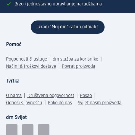
Brzo i jednostavno upravljanje narudžbama
Izradi 'Moj dm' račun odmah!
Pomoć
Pogodnosti & usluge
dm služba za korisnike
Načini & troškovi dostave
Povrat proizvoda
Tvrtka
O nama
Društvena odgovornost
Posao
Odnosi s javnošću
Kako do nas
Svijet naših proizvoda
dm Svijet