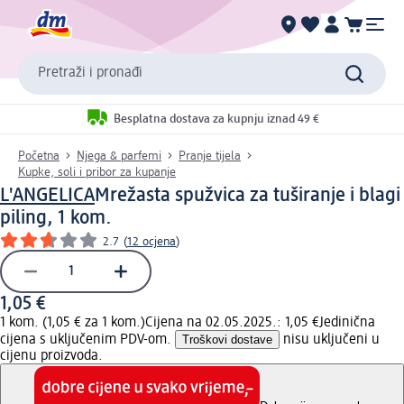
Pretraži i pronađi
Besplatna dostava za kupnju iznad 49 €
Početna
Njega & parfemi
Pranje tijela
Kupke, soli i pribor za kupanje
L'ANGELICA
Mrežasta spužvica za tuširanje i blagi
piling, 1 kom.
2.7
(
12 ocjena
)
1,05 €
1 kom. (1,05 € za 1 kom.)
Cijena na 02.05.2025.: 1,05 €
Jedinična
cijena s uključenim PDV-om.
Troškovi dostave
nisu uključeni u
cijenu proizvoda.