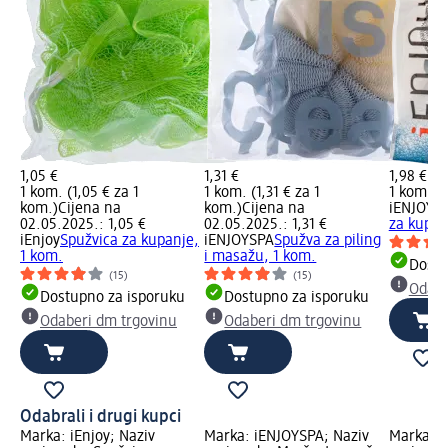
1,05 €
1,31 €
1,98 €
1 kom. (1,05 € za 1
1 kom. (1,31 € za 1
1 kom. (1
kom.)
Cijena na
kom.)
Cijena na
iENJOYS
02.05.2025.: 1,05 €
02.05.2025.: 1,31 €
za kupan
iEnjoy
Spužvica za kupanje,
iENJOYSPA
Spužva za piling
1 kom.
i masažu, 1 kom.
Dostu
(15)
(15)
Odabe
Dostupno za isporuku
Dostupno za isporuku
Odaberi dm trgovinu
Odaberi dm trgovinu
Odabrali i drugi kupci
Marka: iEnjoy; Naziv
Marka: iENJOYSPA; Naziv
Marka: i