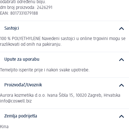
odabrati određenu boju.
dm broj proizvoda: 2426291
EAN: 8017331079188
Sastojci
100 % POLYETHYLENE Navedeni sastojci u online trgovini mogu se
razlikovati od onih na pakiranju.
Upute za uporabu
Temeljito isperite prije i nakon svake upotrebe.
Proizvođač/Uvoznik
Aurora kozmetika d.o.o. Ivana Šibla 15, 10020 Zagreb, Hrvatska
info@coswell.biz
Zemlja podrijetla
Kina