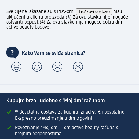
Sve cijene iskazane su s PDV-om.
Troškovi dostave
nisu
uključeni u cijenu proizvoda.
(§) Za ovu stavku nije moguće
ostvariti popust.
(#) Za ovu stavku nije moguće dobiti dm
active beauty bodove.
Kako Vam se sviđa stranica?
Kupujte brzo i udobno s 'Moj dm' računom
⁽¹⁾ Besplatna dostava za kupnju iznad 49 € i besplatno
Ekspresno preuzimanje u dm trgovini
Povezivanje 'Moj dm' i dm active beauty računa s
brojnim pogodnostima