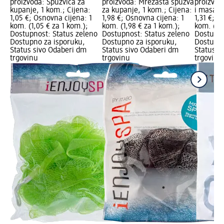
proizvoda: Spužvica za
proizvoda: Mrežasta spužva
proizvod
kupanje, 1 kom.; Cijena:
za kupanje, 1 kom.; Cijena:
i masažu
1,05 €; Osnovna cijena: 1
1,98 €; Osnovna cijena: 1
1,31 €; O
kom. (1,05 € za 1 kom.);
kom. (1,98 € za 1 kom.);
kom. (1,3
Dostupnost: Status zeleno
Dostupnost: Status zeleno
Dostupno
Dostupno za isporuku,
Dostupno za isporuku,
Dostupno
Status sivo Odaberi dm
Status sivo Odaberi dm
Status s
trgovinu
trgovinu
trgovinu