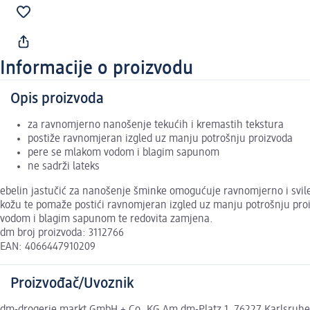
Informacije o proizvodu
Opis proizvoda
za ravnomjerno nanošenje tekućih i kremastih tekstura
postiže ravnomjeran izgled uz manju potrošnju proizvoda
pere se mlakom vodom i blagim sapunom
ne sadrži lateks
ebelin jastučić za nanošenje šminke omogućuje ravnomjerno i svile
kožu te pomaže postići ravnomjeran izgled uz manju potrošnju proiz
vodom i blagim sapunom te redovita zamjena.
dm broj proizvoda: 3112766
EAN: 4066447910209
Proizvođač/Uvoznik