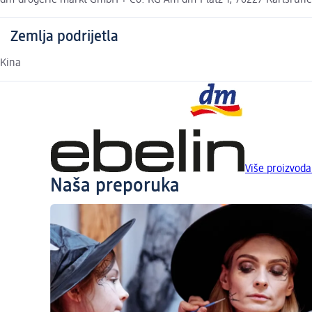
dm-drogerie markt GmbH + Co. KG Am dm-Platz 1, 76227 Karlsruh
Zemlja podrijetla
Kina
Više proizvoda
Naša preporuka