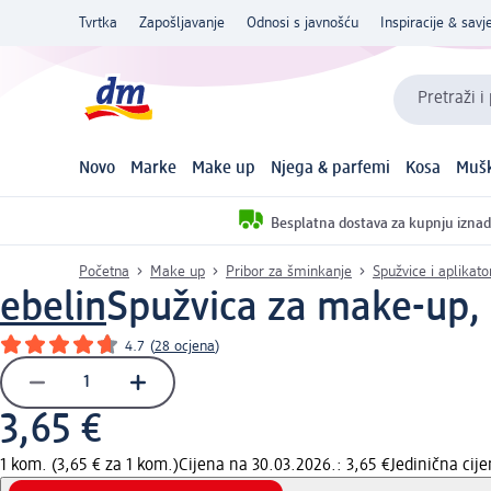
Tvrtka
Zapošljavanje
Odnosi s javnošću
Inspiracije & savje
Pretraži i
Novo
Marke
Make up
Njega & parfemi
Kosa
Mušk
Besplatna dostava za kupnju iznad
Početna
Make up
Pribor za šminkanje
Spužvice i aplikat
ebelin
Spužvica za make-up,
4.7
(
28 ocjena
)
3,65 €
1 kom. (3,65 € za 1 kom.)
Cijena na 30.03.2026.: 3,65 €
Jedinična cij