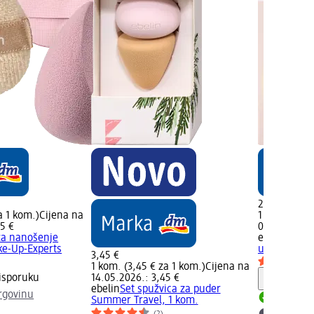
2,60 €
a 1 kom.)
Cijena na
1 kom. (2,60
5 €
02.05.2025.
za nanošenje
ebelin
Ukoše
ke-Up-Experts
up u obliku 
3,45 €
)
1 kom. (3,45 € za 1 kom.)
Cijena na
isporuku
14.05.2026.: 3,45 €
Obavijes
ebelin
Set spužvica za puder
rgovinu
Summer Travel, 1 kom.
Dostupno
(2)