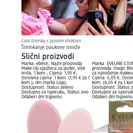
Cool šminka s jezivim efektom
Šminkanje paukove mreže
Slični proizvodi
Marka: ebelin; Naziv proizvoda:
Marka: EVELINE COS
Make-Up spužvica za puder, više
proizvoda: magic Bl
vrsta, 1 kom.; Cijena: 1,95 €;
za nanošenje makeu
Osnovna cijena: 1 kom. (1,95 € za 1
Cijena: 6,05 €; Osno
kom.); dm marka Logo;
kom. (6,05 € za 1 ko
Dostupnost: Status zeleno
Dostupnost: Status 
Dostupno za isporuku, Status sivo
Dostupno za isporuku
Odaberi dm trgovinu
Odaberi dm trgovinu