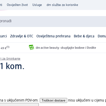
ti
Osviješten život
Usluge
dm služba za korisnike
 pronađi
arci
Zdravlje & OTC
Osviještena prehrana
Bebe & djeca
Doma
(1)
dm active beauty: skupljajte bodove i štedite
 49 €
ori za šminkanje
 1 kom.
ena s uključenim PDV-om.
Troškovi dostave
nisu uključeni u cijenu 