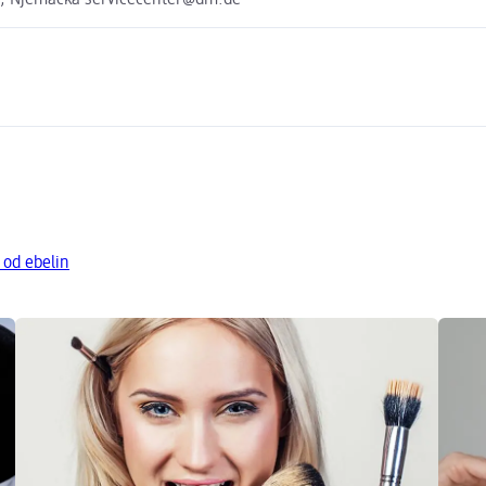
e, Njemačka servicecenter@dm.de
 od ebelin