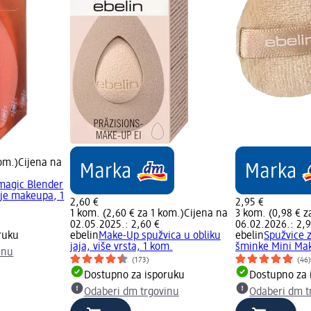
kom.)
Cijena na
magic Blender
je makeupa, 1
2,60 €
2,95 €
1 kom. (2,60 € za 1 kom.)
Cijena na
3 kom. (0,98 € z
02.05.2025.: 2,60 €
06.02.2026.: 2,9
ruku
ebelin
Make-Up spužvica u obliku
ebelin
Spužvice 
jaja, više vrsta, 1 kom.
šminke Mini Ma
inu
(173)
(46
Dostupno za isporuku
Dostupno za 
Odaberi dm trgovinu
Odaberi dm t