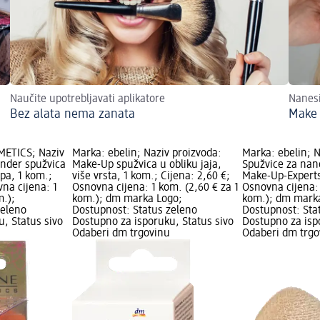
Naučite upotrebljavati aplikatore
Nanes
Bez alata nema zanata
Make 
METICS; Naziv
Marka: ebelin; Naziv proizvoda:
Marka: ebelin; N
ender spužvica
Make-Up spužvica u obliku jaja,
Spužvice za nan
pa, 1 kom.;
više vrsta, 1 kom.; Cijena: 2,60 €;
Make-Up-Experts
vna cijena: 1
Osnovna cijena: 1 kom. (2,60 € za 1
Osnovna cijena: 
m.);
kom.); dm marka Logo;
kom.); dm mark
zeleno
Dostupnost: Status zeleno
Dostupnost: Sta
, Status sivo
Dostupno za isporuku, Status sivo
Dostupno za isp
Odaberi dm trgovinu
Odaberi dm trgo