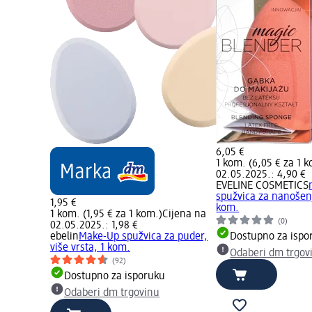
6,05 €
1 kom. (6,05 € za 1 
02.05.2025.: 4,90 €
EVELINE COSMETICS
spužvica za nanošen
1,95 €
kom.
1 kom. (1,95 € za 1 kom.)
Cijena na
(0)
02.05.2025.: 1,98 €
ebelin
Make-Up spužvica za puder,
Dostupno za ispo
više vrsta, 1 kom.
Odaberi dm trgov
(92)
Dostupno za isporuku
Odaberi dm trgovinu