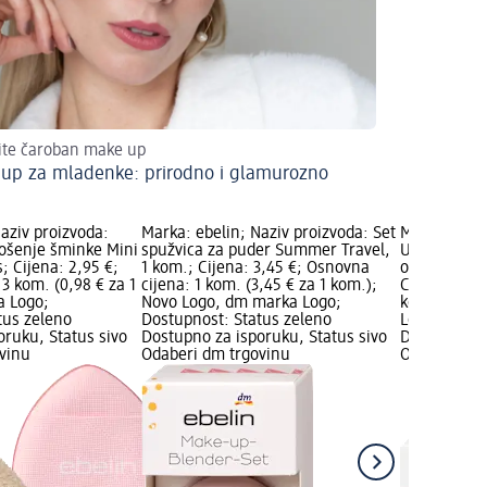
ite čaroban make up
up za mladenke: prirodno i glamurozno
aziv proizvoda:
Marka: ebelin; Naziv proizvoda: Set
Marka: ebel
ošenje šminke Mini
spužvica za puder Summer Travel,
Ukošena sp
; Cijena: 2,95 €;
1 kom.; Cijena: 3,45 €; Osnovna
obliku jaja, 
3 kom. (0,98 € za 1
cijena: 1 kom. (3,45 € za 1 kom.);
Cijena: 2,60
a Logo;
Novo Logo, dm marka Logo;
kom. (2,60 
tus zeleno
Dostupnost: Status zeleno
Logo; Dostu
oruku, Status sivo
Dostupno za isporuku, Status sivo
Dostupno za
vinu
Odaberi dm trgovinu
Odaberi dm 