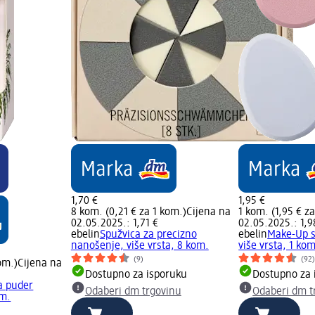
1,70 €
1,95 €
8 kom. (0,21 € za 1 kom.)
Cijena na
1 kom. (1,95 € z
02.05.2025.: 1,71 €
02.05.2025.: 1,9
ebelin
Spužvica za precizno
ebelin
Make-Up s
nanošenje, više vrsta, 8 kom.
više vrsta, 1 kom
(9)
(92
om.)
Cijena na
Dostupno za isporuku
Dostupno za 
a puder
Odaberi dm trgovinu
Odaberi dm t
om.