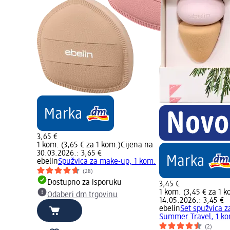
3,65 €
1 kom. (3,65 € za 1 kom.)
Cijena na
30.03.2026.: 3,65 €
ebelin
Spužvica za make-up, 1 kom.
(28)
Dostupno za isporuku
3,45 €
1 kom. (3,45 € za 1 k
Odaberi dm trgovinu
14.05.2026.: 3,45 €
ebelin
Set spužvica z
Summer Travel, 1 k
(2)