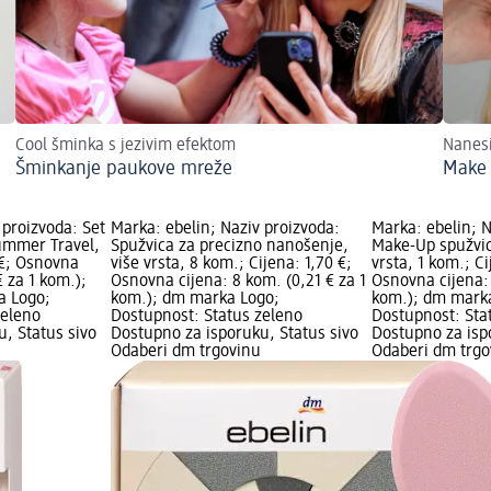
Cool šminka s jezivim efektom
Nanes
Šminkanje paukove mreže
Make 
 proizvoda: Set
Marka: ebelin; Naziv proizvoda:
Marka: ebelin; N
ummer Travel,
Spužvica za precizno nanošenje,
Make-Up spužvic
 €; Osnovna
više vrsta, 8 kom.; Cijena: 1,70 €;
vrsta, 1 kom.; Ci
€ za 1 kom.);
Osnovna cijena: 8 kom. (0,21 € za 1
Osnovna cijena: 
a Logo;
kom.); dm marka Logo;
kom.); dm mark
zeleno
Dostupnost: Status zeleno
Dostupnost: Sta
, Status sivo
Dostupno za isporuku, Status sivo
Dostupno za isp
Odaberi dm trgovinu
Odaberi dm trgo