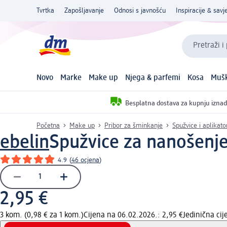
Tvrtka
Zapošljavanje
Odnosi s javnošću
Inspiracije & savje
Pretraži i
Novo
Marke
Make up
Njega & parfemi
Kosa
Mušk
Besplatna dostava za kupnju iznad
Početna
Make up
Pribor za šminkanje
Spužvice i aplikat
ebelin
Spužvice za nanošenj
4.9
(
46 ocjena
)
2,95 €
3 kom. (0,98 € za 1 kom.)
Cijena na 06.02.2026.: 2,95 €
Jedinična ci