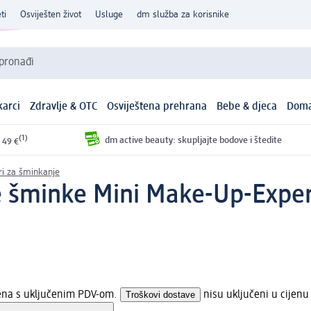
ti
Osviješten život
Usluge
dm služba za korisnike
 pronađi
arci
Zdravlje & OTC
Osviještena prehrana
Bebe & djeca
Doma
(1)
dm active beauty: skupljajte bodove i štedite
 49 €
ori za šminkanje
e šminke Mini Make-Up-Exper
jena s uključenim PDV-om.
Troškovi dostave
nisu uključeni u cijenu