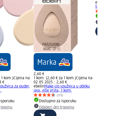
ebelin PRO
šminkanje S
Dostupno
Odaberi 
2,60 €
a 1 kom.)
Cijena na
1 kom. (2,60 € za 1 kom.)
Cijena na
8 €
02.05.2025.: 2,60 €
pužvica za puder,
ebelin
Make-Up spužvica u obliku
.
jaja, više vrsta, 1 kom.
)
(173)
isporuku
Dostupno za isporuku
rgovinu
Odaberi dm trgovinu