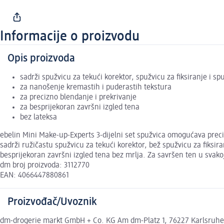
Informacije o proizvodu
Opis proizvoda
sadrži spužvicu za tekući korektor, spužvicu za fiksiranje i sp
za nanošenje kremastih i puderastih tekstura
za precizno blendanje i prekrivanje
za besprijekoran završni izgled tena
bez lateksa
ebelin Mini Make-up-Experts 3-dijelni set spužvica omogućava prec
sadrži ružičastu spužvicu za tekući korektor, bež spužvicu za fiksir
besprijekoran završni izgled tena bez mrlja. Za savršen ten u svakoj 
dm broj proizvoda: 3112770
EAN: 4066447880861
Proizvođač/Uvoznik
dm-drogerie markt GmbH + Co. KG Am dm-Platz 1, 76227 Karlsruh