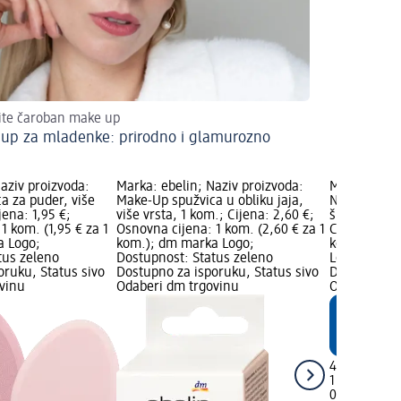
ite čaroban make up
up za mladenke: prirodno i glamurozno
aziv proizvoda:
Marka: ebelin; Naziv proizvoda:
Marka: ebe
a za puder, više
Make-Up spužvica u obliku jaja,
Naziv proizv
jena: 1,95 €;
više vrsta, 1 kom.; Cijena: 2,60 €;
šminkanje S
1 kom. (1,95 € za 1
Osnovna cijena: 1 kom. (2,60 € za 1
Cijena: 4,95
a Logo;
kom.); dm marka Logo;
kom. (4,95 
tus zeleno
Dostupnost: Status zeleno
Logo; Dostu
oruku, Status sivo
Dostupno za isporuku, Status sivo
Dostupno za
vinu
Odaberi dm trgovinu
Odaberi dm 
4,95 €
1 kom. (4,95
05.09.2025.