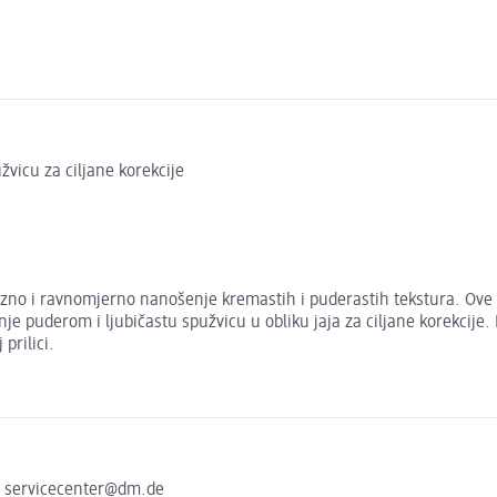
užvicu za ciljane korekcije
izno i ravnomjerno nanošenje kremastih i puderastih tekstura. Ove 
anje puderom i ljubičastu spužvicu u obliku jaja za ciljane korekcij
prilici.
e servicecenter@dm.de