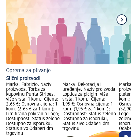
Oprema za plivanje
To
Slični proizvodi
Marka: Fabrizio; Naziv
Marka: Dekoracija i
Marka: E
proizvoda: Torba za
uređenje; Naziv proizvoda:
proizvoda
kupovinu Punta Stripes,
Loptica za picigin, više
pleteni u
više vrsta, 1 kom.; Cijena:
vrsta, 1 kom.; Cijena:
kom.; Ci
2,65 €; Osnovna cijena: 1
1,95 €; Osnovna cijena: 1
Osnovna 
kom. (2,65 € za 1 kom.);
kom. (1,95 € za 1 kom.);
(32,90 €
Limitirana pakiranja Logo;
Dostupnost: Status zeleno
Logo; Do
Dostupnost: Status zeleno
Dostupno za isporuku,
zeleno D
Dostupno za isporuku,
Status sivo Odaberi dm
isporuku
Status sivo Odaberi dm
trgovinu
Odaberi 
trgovinu