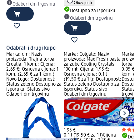
Obavijesti
Odaberi dm trgovinu
Dostupno za isporuku
Odaberi dm trgovinu
Odabrali i drugi kupci
Marka: dm; Naziv
Marka: Colgate; Naziv
Marka: d
proizvoda: Trajna torba
proizvoda: Max Fresh pasta
proizvod
Croatia, 1 kom.; Cijena:
za zube Cooling Crystals,
torba – X
2,65 €; Osnovna cijena: 1
100 ml; Cijena: 1,95 €;
0,95 €; 
kom. (2,65 € za 1 kom.);
Osnovna cijena: 0,1 l
kom. (0,
Novo Logo; Dostupnost:
(19,50 € za 1 l); Dostupnost:
Dostupno
Status zeleno Dostupno za
Status zeleno Dostupno za
Dostupno
isporuku, Status sivo
isporuku, Status sivo
Status s
Odaberi dm trgovinu
Odaberi dm trgovinu
trgovinu
0,95 €
1 kom. (0
kom.)
Cij
02.05.20
dm
Durab
XL, 1 ko
1,95 €
0,1 l (19,50 € za 1 l)
Cijena
Dostu