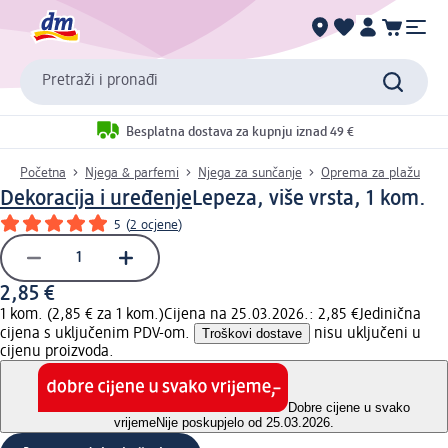
Pretraži i pronađi
Besplatna dostava za kupnju iznad 49 €
Početna
Njega & parfemi
Njega za sunčanje
Oprema za plažu
Dekoracija i uređenje
Lepeza, više vrsta, 1 kom.
5
(
2 ocjene
)
2,85 €
1 kom. (2,85 € za 1 kom.)
Cijena na 25.03.2026.: 2,85 €
Jedinična
cijena s uključenim PDV-om.
Troškovi dostave
nisu uključeni u
cijenu proizvoda.
Dobre cijene u svako
vrijeme
Nije poskupjelo od 25.03.2026.