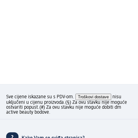
Sve cijene iskazane su s PDV-om.
Troškovi dostave
nisu
uključeni u cijenu proizvoda.
(§) Za ovu stavku nije moguće
ostvariti popust.
(#) Za ovu stavku nije moguće dobiti dm
active beauty bodove.