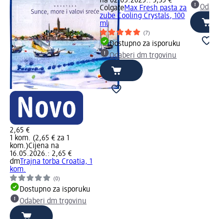
na 02.05.2025.: 3,35 €
Odabe
Colgate
Max Fresh pasta za
zube Cooling Crystals, 100
ml
(7)
Dostupno za isporuku
Odaberi dm trgovinu
2,65 €
1 kom. (2,65 € za 1
kom.)
Cijena na
16.05.2026.: 2,65 €
dm
Trajna torba Croatia, 1
kom.
(0)
Dostupno za isporuku
Odaberi dm trgovinu