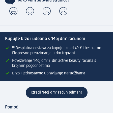
Kako Vam se sviđa stranica?
Kupujte brzo i udobno s 'Moj dm' računom
⁽¹⁾ Besplatna dostava za kupnju iznad 49 € i besplatno
Ekspresno preuzimanje u dm trgovini
Povezivanje 'Moj dm' i dm active beauty računa s
brojnim pogodnostima
Brzo i jednostavno upravljanje narudžbama
Izradi 'Moj dm' račun odmah!
Pomoć