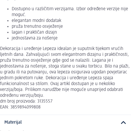
Dostupno u različitim verzijama. Izbor određene verzije nije
moguć.
elegantan modni dodatak
pruža trenutno osvježenje
lagan i praktičan dizajn
jednostavna za nošenje
Dekoracija i uređenje Lepeza idealan je suputnik tijekom vrućih
ljetnih dana. Zahvaljujući svom elegantnom dizajnu i praktičnosti,
pruža trenutno osvježenje gdje god se nalazili. Lagana je i
jednostavna za nošenje, stoga stane u svaku torbicu. Bilo na plaži,
u gradu ili na putovanju, ova lepeza osigurava ugodan povjetarac
jednim pokretom ruke. Dekoracija i uređenje Lepeza spaja
funkcionalnost sa stilom. Ovaj artikl dostupan je u nekoliko
verzija/boja. Prilikom narudžbe nije moguće unaprijed odabrati
određenu verziju/boju.
dm broj proizvoda: 3135557
EAN: 3859894099808
Materijal