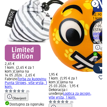
32,90 €
1 kom. (3
kom.)
Cij
27.05.20
ESTRA
To
pleteni u
kom.
Obav
Dostu
Odabe
2,65 €
1 kom. (2,65 € za 1
kom.)
Cijena na
1,95 €
14.05.2026.: 2,65 €
1 kom. (1,95 € za 1
Fabrizio
Torba za kupovinu
kom.)
Cijena na
Punta Stripes, više vrsta, 1
25.03.2026.: 1,95 €
kom.
Dekoracija i
(0)
uređenje
Loptica za picigin,
više vrsta, 1 kom.
Obavijesti
(0)
Dostupno za isporuku