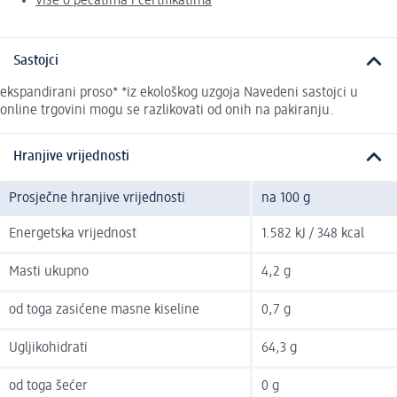
Više o pečatima i certifikatima
Sastojci
ekspandirani proso* *iz ekološkog uzgoja Navedeni sastojci u
online trgovini mogu se razlikovati od onih na pakiranju.
Hranjive vrijednosti
Prosječne hranjive vrijednosti
na 100 g
Energetska vrijednost
1.582 kJ / 348 kcal
Masti ukupno
4,2 g
od toga zasićene masne kiseline
0,7 g
Ugljikohidrati
64,3 g
od toga šećer
0 g