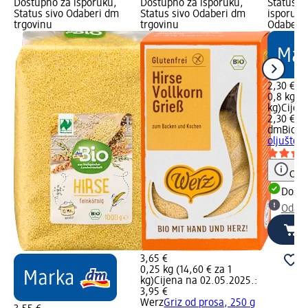
Dostupno za isporuku,
Dostupno za isporuku,
Status z
Status sivo Odaberi dm
Status sivo Odaberi dm
isporuku
trgovinu
trgovinu
Odaberi 
2,30 €
0,8 kg (2
kg)
Cijen
2,30 €
dmBio
Zl
oljušten
Obav
Dostu
Odabe
3,65 €
0,25 kg (14,60 € za 1
kg)
Cijena na 02.05.2025.:
3,95 €
Werz
Griz od prosa, 250 g