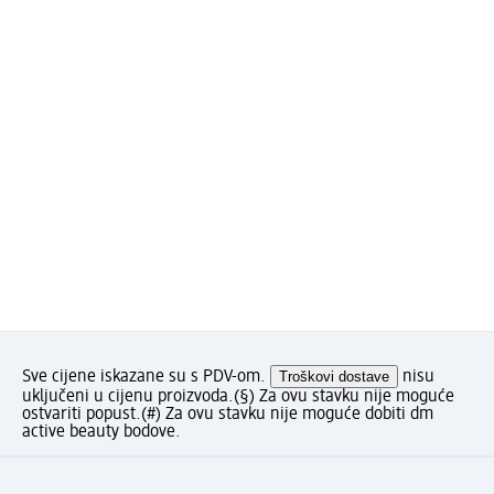
Sve cijene iskazane su s PDV-om.
Troškovi dostave
nisu
uključeni u cijenu proizvoda.
(§) Za ovu stavku nije moguće
ostvariti popust.
(#) Za ovu stavku nije moguće dobiti dm
active beauty bodove.