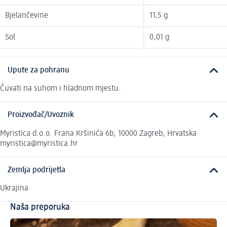
Bjelančevine
11,5 g
Sol
0,01 g
Upute za pohranu
Čuvati na suhom i hladnom mjestu.
Proizvođač/Uvoznik
Myristica d.o.o. Frana Kršinića 6b, 10000 Zagreb, Hrvatska
myristica@myristica.hr
Zemlja podrijetla
Ukrajina
Naša preporuka