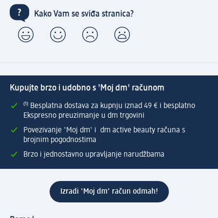
Kako Vam se sviđa stranica?
Kupujte brzo i udobno s 'Moj dm' računom
⁽¹⁾ Besplatna dostava za kupnju iznad 49 € i besplatno
Ekspresno preuzimanje u dm trgovini
Povezivanje 'Moj dm' i dm active beauty računa s
brojnim pogodnostima
Brzo i jednostavno upravljanje narudžbama
Izradi 'Moj dm' račun odmah!