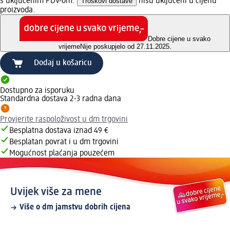
s uključenim PDV-om.
Troškovi dostave
nisu uključeni u cijenu
proizvoda.
Dobre cijene u svako
vrijeme
Nije poskupjelo od 27.11.2025.
Dodaj u košaricu
Dostupno za isporuku
Standardna dostava 2-3 radna dana
Provjerite raspoloživost u dm trgovini
Besplatna dostava iznad 49 €
Besplatan povrat i u dm trgovini
Mogućnost plaćanja pouzećem
Uvijek više za mene
Više o dm jamstvu dobrih cijena