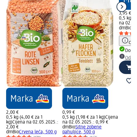
3,95 €
0,5 kg (7
na 02.05
dmBio
Kv
Obav
Dostu
Odabe
2,00 €
0,99 €
0,5 kg (4,00 € za 1
0,5 kg (1,98 € za 1 kg)
Cijena
kg)
Cijena na 02.05.2025.:
na 02.05.2025.: 0,99 €
2,00 €
dmBio
Sitne zobene
dmBio
Crvena leća, 500 g
pahuljice, 500 g