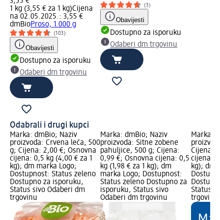
3,55 €
(3)
1 kg (3,55 € za 1 kg)
Cijena
na 02.05.2025.: 3,55 €
Obavijesti
dmBio
Proso, 1.000 g
Dostupno za isporuku
(103)
Odaberi dm trgovinu
Obavijesti
Dostupno za isporuku
Odaberi dm trgovinu
Odabrali i drugi kupci
Marka: dmBio; Naziv
Marka: dmBio; Naziv
Marka: d
proizvoda: Crvena leća, 500
proizvoda: Sitne zobene
proizvod
g; Cijena: 2,00 €; Osnovna
pahuljice, 500 g; Cijena:
Cijena: 
cijena: 0,5 kg (4,00 € za 1
0,99 €; Osnovna cijena: 0,5
cijena: 0
kg); dm marka Logo;
kg (1,98 € za 1 kg); dm
kg); dm 
Dostupnost: Status zeleno
marka Logo; Dostupnost:
Dostupno
Dostupno za isporuku,
Status zeleno Dostupno za
Dostupno
Status sivo Odaberi dm
isporuku, Status sivo
Status s
trgovinu
Odaberi dm trgovinu
trgovinu