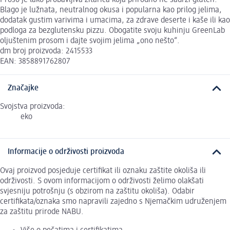
Blago je lužnata, neutralnog okusa i popularna kao prilog jelima,
dodatak gustim varivima i umacima, za zdrave deserte i kaše ili kao
podloga za bezglutensku pizzu. Obogatite svoju kuhinju GreenLab
oljuštenim prosom i dajte svojim jelima „ono nešto“.
dm broj proizvoda: 2415533
EAN: 3858891762807
Značajke
Svojstva proizvoda:
eko
Informacije o održivosti proizvoda
Ovaj proizvod posjeduje certifikat ili oznaku zaštite okoliša ili
održivosti. S ovom informacijom o održivosti želimo olakšati
svjesniju potrošnju (s obzirom na zaštitu okoliša). Odabir
certifikata/oznaka smo napravili zajedno s Njemačkim udruženjem
za zaštitu prirode NABU.