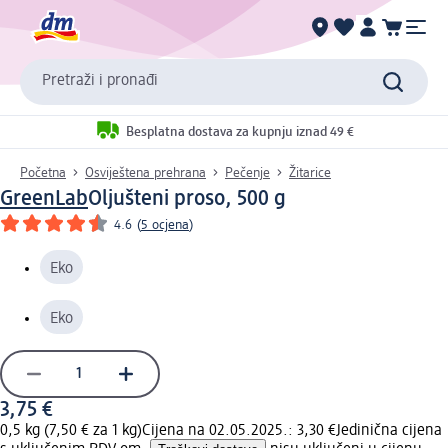
Pretraži i pronađi
Besplatna dostava za kupnju iznad 49 €
Početna
Osviještena prehrana
Pečenje
Žitarice
GreenLab
Oljušteni proso, 500 g
4.6
(
5 ocjena
)
Eko
Eko
3,75 €
0,5 kg (7,50 € za 1 kg)
Cijena na 02.05.2025.: 3,30 €
Jedinična cijena