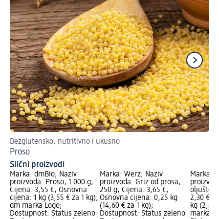
Bezglutensko, nutritivno i ukusno
Pir
Proso
Is
Slični proizvodi
Marka: dmBio; Naziv
Marka: Werz; Naziv
Marka: d
proizvoda: Proso, 1.000 g;
proizvoda: Griz od prosa,
proizvod
Cijena: 3,55 €; Osnovna
250 g; Cijena: 3,65 €;
oljušteno
cijena: 1 kg (3,55 € za 1 kg);
Osnovna cijena: 0,25 kg
2,30 €; 
dm marka Logo;
(14,60 € za 1 kg);
kg (2,88 
Dostupnost: Status zeleno
Dostupnost: Status zeleno
marka Lo