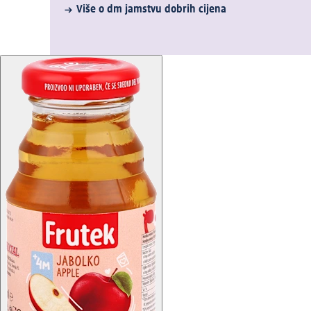
Više o dm jamstvu dobrih cijena