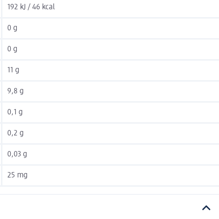
192 kJ / 46 kcal
0 g
0 g
11 g
9,8 g
0,1 g
0,2 g
0,03 g
25 mg