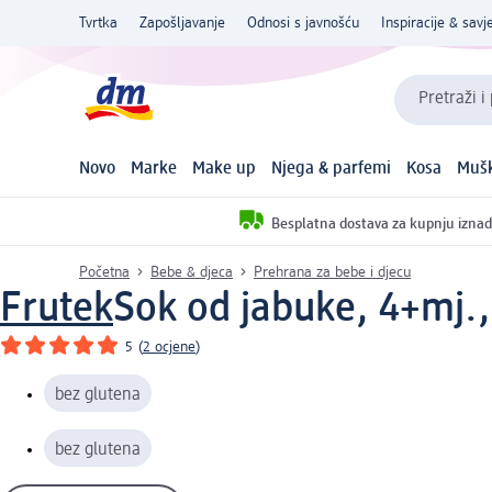
Tvrtka
Zapošljavanje
Odnosi s javnošću
Inspiracije & savje
Pretraži i
Novo
Marke
Make up
Njega & parfemi
Kosa
Mušk
Besplatna dostava za kupnju iznad
Početna
Bebe & djeca
Prehrana za bebe i djecu
Frutek
Sok od jabuke, 4+mj.,
5
(
2 ocjene
)
bez glutena
bez glutena