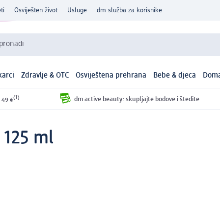
ti
Osviješten život
Usluge
dm služba za korisnike
 pronađi
arci
Zdravlje & OTC
Osviještena prehrana
Bebe & djeca
Doma
(1)
dm active beauty: skupljajte bodove i štedite
 49 €
 125 ml