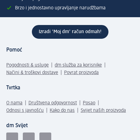
Brzo i jednostavno upravljanje narudžbama
Izradi 'Moj dm' račun odmah!
Pomoć
Pogodnosti & usluge
dm služba za korisnike
Načini & troškovi dostave
Povrat proizvoda
Tvrtka
O nama
Društvena odgovornost
Posao
Odnosi s javnošću
Kako do nas
Svijet naših proizvoda
dm Svijet