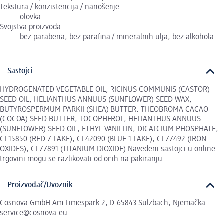
Tekstura / konzistencija / nanošenje:
olovka
Svojstva proizvoda:
bez parabena, bez parafina / mineralnih ulja, bez alkohola
Sastojci
HYDROGENATED VEGETABLE OIL, RICINUS COMMUNIS (CASTOR)
SEED OIL, HELIANTHUS ANNUUS (SUNFLOWER) SEED WAX,
BUTYROSPERMUM PARKII (SHEA) BUTTER, THEOBROMA CACAO
(COCOA) SEED BUTTER, TOCOPHEROL, HELIANTHUS ANNUUS
(SUNFLOWER) SEED OIL, ETHYL VANILLIN, DICALCIUM PHOSPHATE,
CI 15850 (RED 7 LAKE), CI 42090 (BLUE 1 LAKE), CI 77492 (IRON
OXIDES), CI 77891 (TITANIUM DIOXIDE) Navedeni sastojci u online
trgovini mogu se razlikovati od onih na pakiranju.
Proizvođač/Uvoznik
Cosnova GmbH Am Limespark 2, D-65843 Sulzbach, Njemačka
service@cosnova.eu