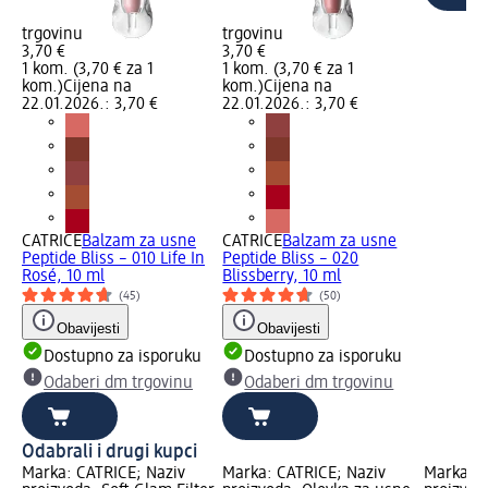
trgovinu
trgovinu
3,70 €
3,70 €
1 kom. (3,70 € za 1
1 kom. (3,70 € za 1
kom.)
Cijena na
kom.)
Cijena na
22.01.2026.: 3,70 €
22.01.2026.: 3,70 €
CATRICE
Balzam za usne
CATRICE
Balzam za usne
Peptide Bliss – 010 Life In
Peptide Bliss – 020
Rosé, 10 ml
Blissberry, 10 ml
(45)
(50)
Obavijesti
Obavijesti
Dostupno za isporuku
Dostupno za isporuku
Odaberi dm trgovinu
Odaberi dm trgovinu
Odabrali i drugi kupci
Marka: CATRICE; Naziv
Marka: CATRICE; Naziv
Marka: C