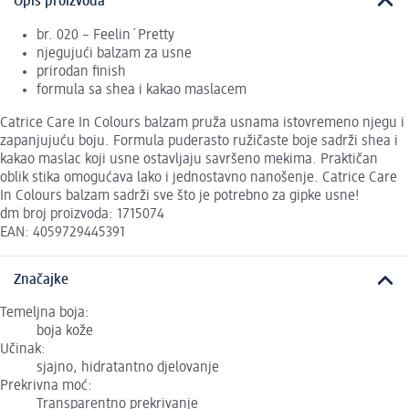
Opis proizvoda
br. 020 – Feelin´Pretty
njegujući balzam za usne
prirodan finish
formula sa shea i kakao maslacem
Catrice Care In Colours balzam pruža usnama istovremeno njegu i
zapanjujuću boju. Formula puderasto ružičaste boje sadrži shea i
kakao maslac koji usne ostavljaju savršeno mekima. Praktičan
oblik stika omogućava lako i jednostavno nanošenje. Catrice Care
In Colours balzam sadrži sve što je potrebno za gipke usne!
dm broj proizvoda: 1715074
EAN: 4059729445391
Značajke
Temeljna boja:
boja kože
Učinak:
sjajno, hidratantno djelovanje
Prekrivna moć:
Transparentno prekrivanje