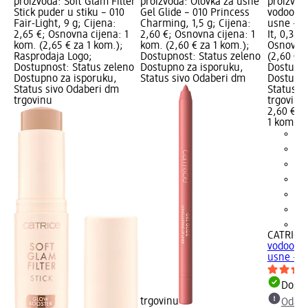
proizvoda: Soft Glam Filter
proizvoda: Olovka za usne
proizvod
Stick puder u stiku – 010
Gel Glide – 010 Princess
vodootpo
Fair-Light, 9 g; Cijena:
Charming, 1,5 g; Cijena:
usne – 1
2,65 €; Osnovna cijena: 1
2,60 €; Osnovna cijena: 1
It, 0,35 
kom. (2,65 € za 1 kom.);
kom. (2,60 € za 1 kom.);
Osnovna 
Rasprodaja Logo;
Dostupnost: Status zeleno
(2,60 € z
Dostupnost: Status zeleno
Dostupno za isporuku,
Dostupno
Dostupno za isporuku,
Status sivo Odaberi dm
Dostupno
Status sivo Odaberi dm
Status s
trgovinu
trgovinu
2,60 €
1 kom. (2
+6
CATRICE
vodootpo
usne – 19
Dostu
trgovinu
Odabe