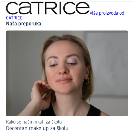
Više proizvoda od
CATRICE
Naša preporuka
Kako se našminkati za školu
No
Decentan make up za školu
Ha