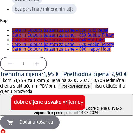
bez parafina / mineralnih ulja
Boja
Care in Colours balzam za usne – 050 Wild Rebel
Care in Colours balzam za usne – 030 Bubbly Friday
Care in Colours balzam za usne – 040 Hot Take
Care in Colours balzam za usne – 020 Feelin´Pretty
Care in Colours balzam za usne – 080 Happy Hour
Trenutna cijena:
1,95 €
|
Prethodna cijena:
3,90 €
1 kom. (1,95 € za 1 kom.)
Cijena na 02.05.2025.: 3,90 €
Jedinična
cijena s uključenim PDV-om.
Troškovi dostave
nisu uključeni u
cijenu proizvoda.
Dobre cijene u svako
vrijeme
Nije poskupjelo od 14.08.2024.
Dodaj u košaricu