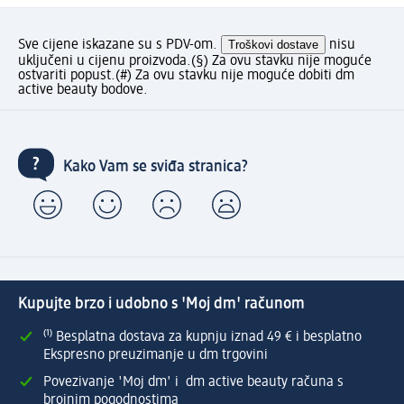
Sve cijene iskazane su s PDV-om.
Troškovi dostave
nisu
uključeni u cijenu proizvoda.
(§) Za ovu stavku nije moguće
ostvariti popust.
(#) Za ovu stavku nije moguće dobiti dm
active beauty bodove.
Kako Vam se sviđa stranica?
Kupujte brzo i udobno s 'Moj dm' računom
⁽¹⁾ Besplatna dostava za kupnju iznad 49 € i besplatno
Ekspresno preuzimanje u dm trgovini
Povezivanje 'Moj dm' i dm active beauty računa s
brojnim pogodnostima