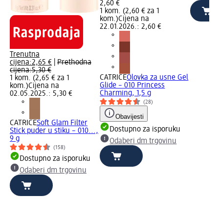
2,60 €
1 kom. (2,60 € za 1
kom.)
Cijena na
22.01.2026.: 2,60 €
Trenutna
cijena:
2,65 €
|
Prethodna
cijena:
5,30 €
CATRICE
Olovka za usne Gel
1 kom. (2,65 € za 1
Glide – 010 Princess
kom.)
Cijena na
Charming, 1,5 g
02.05.2025.: 5,30 €
(28)
Obavijesti
CATRICE
Soft Glam Filter
Dostupno za isporuku
Stick puder u stiku – 010...,
9 g
Odaberi dm trgovinu
(158)
Dostupno za isporuku
Odaberi dm trgovinu