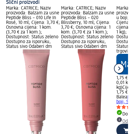
Slični proizvodi
Marka: CATRICE; Naziv
Marka: CATRICE; Naziv
Marka: B
proizvoda: Balzam za usne
proizvoda: Balzam za usne
proizvod
Peptide Bliss – 010 Life In
Peptide Bliss – 020
u boji, S
Rosé, 10 ml; Cijena: 3,70 €;
Blissberry, 10 ml; Cijena:
Cijena: 
Osnovna cijena: 1 kom.
3,70 €; Osnovna cijena: 1
cijena: 0
(3,70 € za 1 kom.);
kom. (3,70 € za 1 kom.);
1 kg); d
Dostupnost: Status zeleno
Dostupnost: Status zeleno
Dostupno
Dostupno za isporuku,
Dostupno za isporuku,
Dostupno
Status sivo Odaberi dm
Status sivo Odaberi dm
Status s
trgovinu
1,75 €
0,01 kg (
kg)
Cijen
1,75 €
Balea
Bal
boji, SPF
Dostu
Odabe