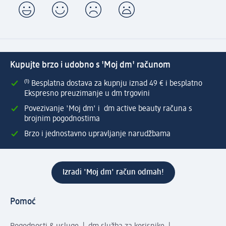
Kupujte brzo i udobno s 'Moj dm' računom
⁽¹⁾ Besplatna dostava za kupnju iznad 49 € i besplatno
Ekspresno preuzimanje u dm trgovini
Povezivanje 'Moj dm' i dm active beauty računa s
brojnim pogodnostima
Brzo i jednostavno upravljanje narudžbama
Izradi 'Moj dm' račun odmah!
Pomoć