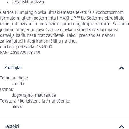
veganski proizvod
Catrice Plumping olovka ultrakremaste teksture s vodootpornom
formulom, uljem peperminta i MAXI-LIP ™ by Sederma obrubljuje
usne, intenzivno ih hidratizira i jamči dugotrajne konture. Sa samo
jednom primjenom ova Catrice olovka u smeđecrvenoj nijansi
ostavlja baršunasti mat završetak. Lako i precizno se nanosi
zahvaljujući integriranom šiljilu na dnu.
dm broj proizvoda: 1537009
EAN: 4059729276759
Značajke
Temeljna boja:
smeđa
Učinak:
dugotrajno, matirajuće
Tekstura / konzistencija / nanošenje:
olovka
Sastojci