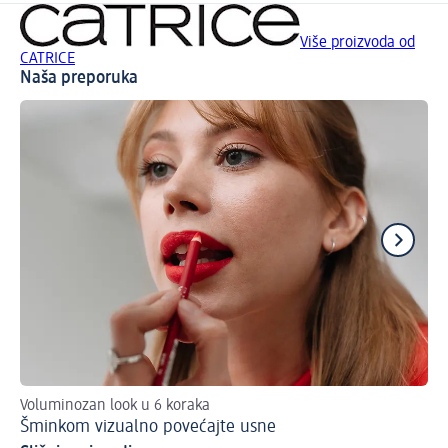
Više proizvoda od
CATRICE
Naša preporuka
Voluminozan look u 6 koraka
Is
Šminkom vizualno povećajte usne
Ve