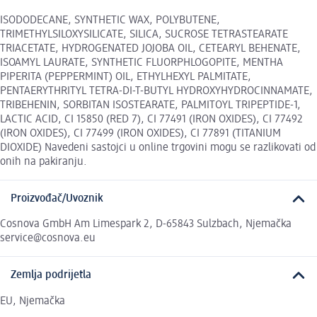
ISODODECANE, SYNTHETIC WAX, POLYBUTENE,
TRIMETHYLSILOXYSILICATE, SILICA, SUCROSE TETRASTEARATE
TRIACETATE, HYDROGENATED JOJOBA OIL, CETEARYL BEHENATE,
ISOAMYL LAURATE, SYNTHETIC FLUORPHLOGOPITE, MENTHA
PIPERITA (PEPPERMINT) OIL, ETHYLHEXYL PALMITATE,
PENTAERYTHRITYL TETRA-DI-T-BUTYL HYDROXYHYDROCINNAMATE,
TRIBEHENIN, SORBITAN ISOSTEARATE, PALMITOYL TRIPEPTIDE-1,
LACTIC ACID, CI 15850 (RED 7), CI 77491 (IRON OXIDES), CI 77492
(IRON OXIDES), CI 77499 (IRON OXIDES), CI 77891 (TITANIUM
DIOXIDE) Navedeni sastojci u online trgovini mogu se razlikovati od
onih na pakiranju.
Proizvođač/Uvoznik
Cosnova GmbH Am Limespark 2, D-65843 Sulzbach, Njemačka
service@cosnova.eu
Zemlja podrijetla
EU, Njemačka