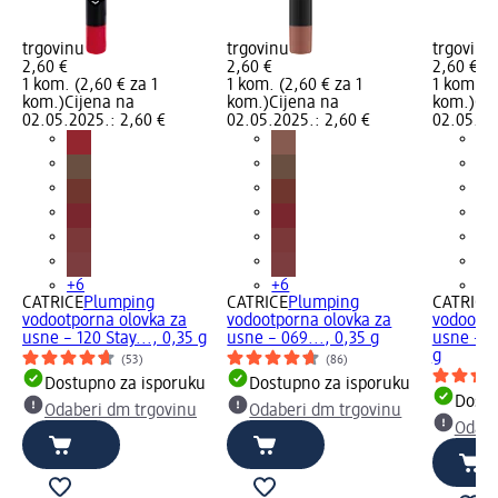
trgovinu
trgovinu
trgovinu
2,60 €
2,60 €
2,60 €
1 kom. (2,60 € za 1
1 kom. (2,60 € za 1
1 kom. (2
kom.)
Cijena na
kom.)
Cijena na
kom.)
Cij
02.05.2025.: 2,60 €
02.05.2025.: 2,60 €
02.05.20
+6
+6
+6
CATRICE
Plumping
CATRICE
Plumping
CATRICE
vodootporna olovka za
vodootporna olovka za
vodootpo
usne – 120 Stay..., 0,35 g
usne – 069..., 0,35 g
usne – 0
g
(53)
(86)
Dostupno za isporuku
Dostupno za isporuku
Dostu
Odaberi dm trgovinu
Odaberi dm trgovinu
Odabe