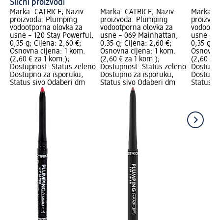
Slični proizvodi
Marka: CATRICE; Naziv
Marka: CATRICE; Naziv
Marka: C
proizvoda: Plumping
proizvoda: Plumping
proizvod
vodootporna olovka za
vodootporna olovka za
vodootpo
usne – 120 Stay Powerful,
usne – 069 Mainhattan,
usne – 0
0,35 g; Cijena: 2,60 €;
0,35 g; Cijena: 2,60 €;
0,35 g; C
Osnovna cijena: 1 kom.
Osnovna cijena: 1 kom.
Osnovna 
(2,60 € za 1 kom.);
(2,60 € za 1 kom.);
(2,60 € z
Dostupnost: Status zeleno
Dostupnost: Status zeleno
Dostupno
Dostupno za isporuku,
Dostupno za isporuku,
Dostupno
Status sivo Odaberi dm
Status sivo Odaberi dm
Status s