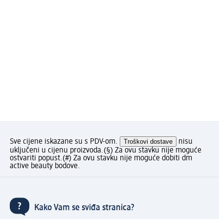
Sve cijene iskazane su s PDV-om.
Troškovi dostave
nisu
uključeni u cijenu proizvoda.
(§) Za ovu stavku nije moguće
ostvariti popust.
(#) Za ovu stavku nije moguće dobiti dm
active beauty bodove.
Kako Vam se sviđa stranica?