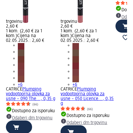
Dostu
Odabe
trgovinu
trgovinu
2,60 €
2,60 €
1 kom. (2,60 € za 1
1 kom. (2,60 € za 1
kom.)
Cijena na
kom.)
Cijena na
02.05.2025.: 2,60 €
02.05.2025.: 2,60 €
+6
+6
CATRICE
Plumping
CATRICE
Plumping
vodootporna olovka za
vodootporna olovka za
usne – 090 The..., 0,35 g
usne – 050 Licence..., 0,35
g
(66)
(66)
Dostupno za isporuku
Dostupno za isporuku
Odaberi dm trgovinu
Odaberi dm trgovinu