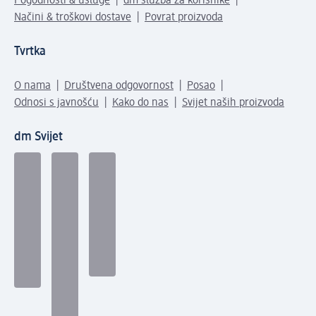
Pogodnosti & usluge
dm služba za korisnike
Načini & troškovi dostave
Povrat proizvoda
Tvrtka
O nama
Društvena odgovornost
Posao
Odnosi s javnošću
Kako do nas
Svijet naših proizvoda
dm Svijet