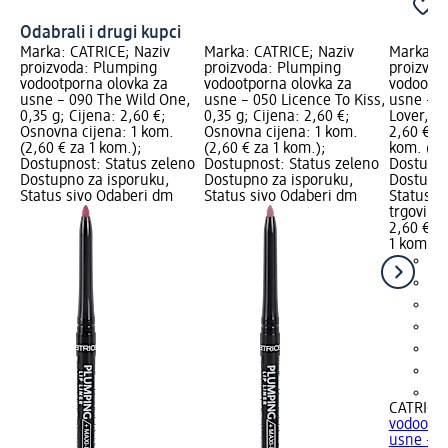
Odabrali i drugi kupci
Marka: CATRICE; Naziv
Marka: CATRICE; Naziv
Marka: C
proizvoda: Plumping
proizvoda: Plumping
proizvod
vodootporna olovka za
vodootporna olovka za
vodootpo
usne – 090 The Wild One,
usne – 050 Licence To Kiss,
usne – 1
0,35 g; Cijena: 2,60 €;
0,35 g; Cijena: 2,60 €;
Lover, 0,
Osnovna cijena: 1 kom.
Osnovna cijena: 1 kom.
2,60 €; 
(2,60 € za 1 kom.);
(2,60 € za 1 kom.);
kom. (2,
Dostupnost: Status zeleno
Dostupnost: Status zeleno
Dostupno
Dostupno za isporuku,
Dostupno za isporuku,
Dostupno
Status sivo Odaberi dm
Status sivo Odaberi dm
Status s
trgovinu
2,60 €
1 kom. (2
+6
CATRICE
vodootpo
usne – 17