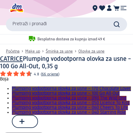
Pretraži i pronađi
Besplatna dostava za kupnju iznad 49 €
Početna
Make up
Šminka za usne
Olovke za usne
CATRICE
Plumping vodootporna olovka za usne –
100 Go All-Out, 0,35 g
4.8
(
66 ocjena
)
Boja
Plumping vodootporna olovka za usne – 170 Chocolate Lover
Plumping vodootporna olovka za usne – 100 Go All-Out
Plumping vodootporna olovka za usne – 090 The Wild One
Plumping vodootporna olovka za usne – 050 Licence To Kiss
Plumping vodootporna olovka za usne – 060 Cheers To Life
Plumping vodootporna olovka za usne – 040 Starring Role