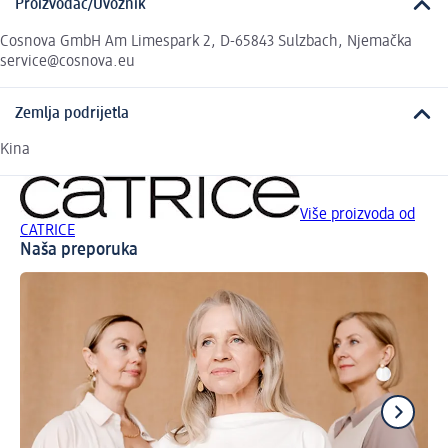
Proizvođač/Uvoznik
Cosnova GmbH Am Limespark 2, D-65843 Sulzbach, Njemačka
service@cosnova.eu
Zemlja podrijetla
Kina
Više proizvoda od
CATRICE
Naša preporuka