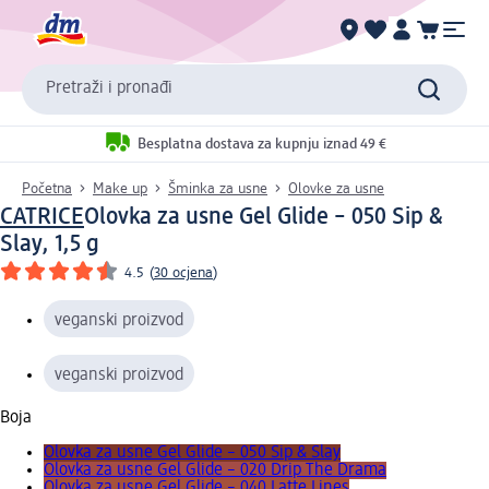
Pretraži i pronađi
Besplatna dostava za kupnju iznad 49 €
Početna
Make up
Šminka za usne
Olovke za usne
CATRICE
Olovka za usne Gel Glide – 050 Sip &
Slay, 1,5 g
4.5
(
30 ocjena
)
veganski proizvod
veganski proizvod
Boja
Olovka za usne Gel Glide – 050 Sip & Slay
Olovka za usne Gel Glide – 020 Drip The Drama
Olovka za usne Gel Glide – 040 Latte Lines