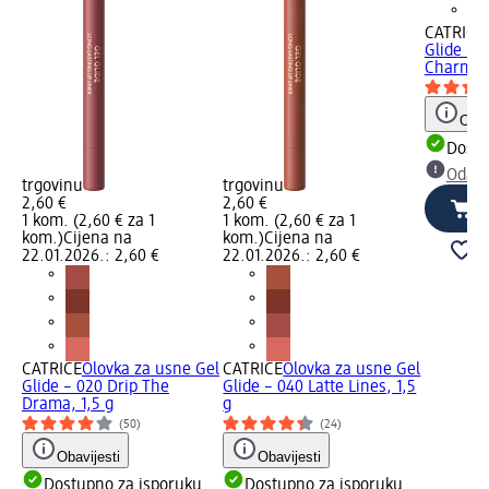
CATRICE
Glide – 
Charming
Obav
Dostu
Odabe
trgovinu
trgovinu
2,60 €
2,60 €
1 kom. (2,60 € za 1
1 kom. (2,60 € za 1
kom.)
Cijena na
kom.)
Cijena na
22.01.2026.: 2,60 €
22.01.2026.: 2,60 €
CATRICE
Olovka za usne Gel
CATRICE
Olovka za usne Gel
Glide – 020 Drip The
Glide – 040 Latte Lines, 1,5
Drama, 1,5 g
g
(50)
(24)
Obavijesti
Obavijesti
Dostupno za isporuku
Dostupno za isporuku