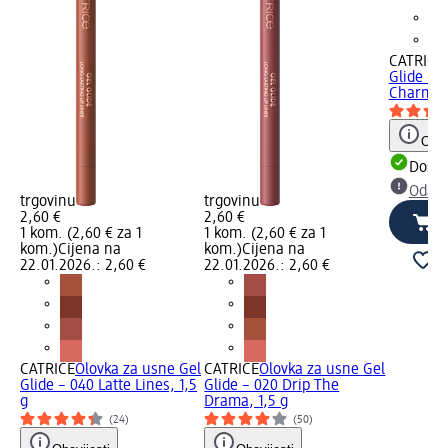
CATRICE
Glide – 
Charming
Obav
Dostu
Odabe
trgovinu
trgovinu
2,60 €
2,60 €
1 kom. (2,60 € za 1
1 kom. (2,60 € za 1
kom.)
Cijena na
kom.)
Cijena na
22.01.2026.: 2,60 €
22.01.2026.: 2,60 €
CATRICE
Olovka za usne Gel
CATRICE
Olovka za usne Gel
Glide – 040 Latte Lines, 1,5
Glide – 020 Drip The
g
Drama, 1,5 g
(24)
(50)