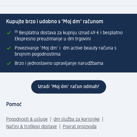
Kupujte brzo i udobno s 'Moj dm' računom
⁽¹⁾ Besplatna dostava za kupnju iznad 49 € i besplatno
Ekspresno preuzimanje u dm trgovini
Povezivanje 'Moj dm' i dm active beauty računa s
brojnim pogodnostima
Brzo i jednostavno upravljanje narudžbama
Izradi 'Moj dm' račun odmah!
Pomoć
Pogodnosti & usluge
dm služba za korisnike
Načini & troškovi dostave
Povrat proizvoda