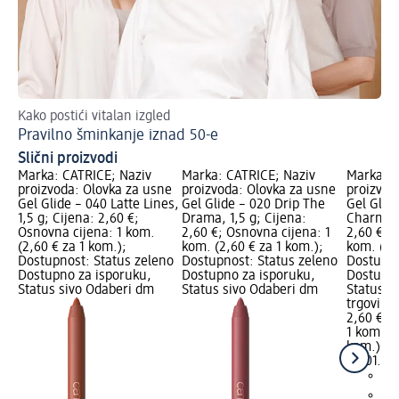
Kako postići vitalan izgled
Vo
Pravilno šminkanje iznad 50-e
Šm
Slični proizvodi
Marka: CATRICE; Naziv
Marka: CATRICE; Naziv
Marka: C
proizvoda: Olovka za usne
proizvoda: Olovka za usne
proizvod
Gel Glide – 040 Latte Lines,
Gel Glide – 020 Drip The
Gel Glid
1,5 g; Cijena: 2,60 €;
Drama, 1,5 g; Cijena:
Charming
Osnovna cijena: 1 kom.
2,60 €; Osnovna cijena: 1
2,60 €; 
(2,60 € za 1 kom.);
kom. (2,60 € za 1 kom.);
kom. (2,
Dostupnost: Status zeleno
Dostupnost: Status zeleno
Dostupno
Dostupno za isporuku,
Dostupno za isporuku,
Dostupno
Status sivo Odaberi dm
Status sivo Odaberi dm
Status s
trgovinu
2,60 €
1 kom. (2
kom.)
Cij
22.01.20