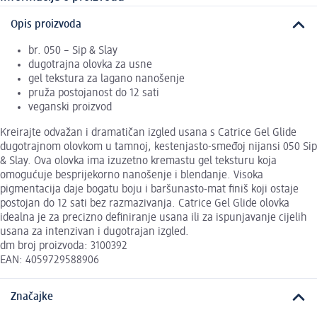
Opis proizvoda
br. 050 – Sip & Slay
dugotrajna olovka za usne
gel tekstura za lagano nanošenje
pruža postojanost do 12 sati
veganski proizvod
Kreirajte odvažan i dramatičan izgled usana s Catrice Gel Glide
dugotrajnom olovkom u tamnoj, kestenjasto-smeđoj nijansi 050 Sip
& Slay. Ova olovka ima izuzetno kremastu gel teksturu koja
omogućuje besprijekorno nanošenje i blendanje. Visoka
pigmentacija daje bogatu boju i baršunasto-mat finiš koji ostaje
postojan do 12 sati bez razmazivanja. Catrice Gel Glide olovka
idealna je za precizno definiranje usana ili za ispunjavanje cijelih
usana za intenzivan i dugotrajan izgled.
dm broj proizvoda: 3100392
EAN: 4059729588906
Značajke