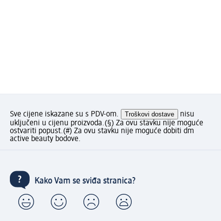
Sve cijene iskazane su s PDV-om.
Troškovi dostave
nisu
uključeni u cijenu proizvoda.
(§) Za ovu stavku nije moguće
ostvariti popust.
(#) Za ovu stavku nije moguće dobiti dm
active beauty bodove.
Kako Vam se sviđa stranica?