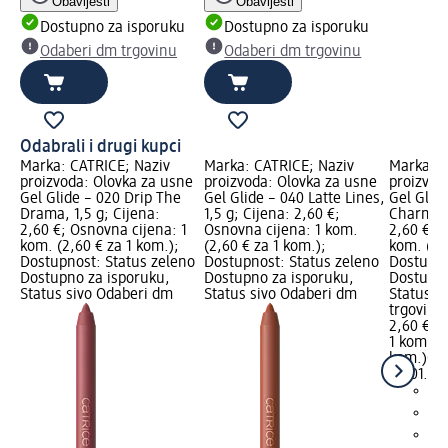
Obavijesti
Obavijesti
Dostupno za isporuku
Dostupno za isporuku
Odaberi dm trgovinu
Odaberi dm trgovinu
Odabrali i drugi kupci
Marka: CATRICE; Naziv
Marka: CATRICE; Naziv
Marka: C
proizvoda: Olovka za usne
proizvoda: Olovka za usne
proizvod
Gel Glide – 020 Drip The
Gel Glide – 040 Latte Lines,
Gel Glid
Drama, 1,5 g; Cijena:
1,5 g; Cijena: 2,60 €;
Charming
2,60 €; Osnovna cijena: 1
Osnovna cijena: 1 kom.
2,60 €; 
kom. (2,60 € za 1 kom.);
(2,60 € za 1 kom.);
kom. (2,
Dostupnost: Status zeleno
Dostupnost: Status zeleno
Dostupno
Dostupno za isporuku,
Dostupno za isporuku,
Dostupno
Status sivo Odaberi dm
Status sivo Odaberi dm
Status s
trgovinu
2,60 €
1 kom. (2
kom.)
Cij
22.01.20