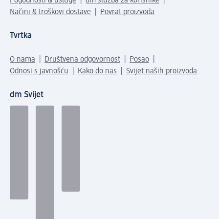
Pogodnosti & usluge
dm služba za korisnike
Načini & troškovi dostave
Povrat proizvoda
Tvrtka
O nama
Društvena odgovornost
Posao
Odnosi s javnošću
Kako do nas
Svijet naših proizvoda
dm Svijet