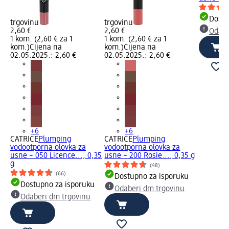
Dostu
trgovinu
trgovinu
2,60 €
2,60 €
Odabe
1 kom. (2,60 € za 1
1 kom. (2,60 € za 1
kom.)
Cijena na
kom.)
Cijena na
02.05.2025.: 2,60 €
02.05.2025.: 2,60 €
+6
+6
CATRICE
Plumping
CATRICE
Plumping
vodootporna olovka za
vodootporna olovka za
usne – 050 Licence..., 0,35
usne – 200 Rosie..., 0,35 g
g
(48)
(66)
Dostupno za isporuku
Dostupno za isporuku
Odaberi dm trgovinu
Odaberi dm trgovinu