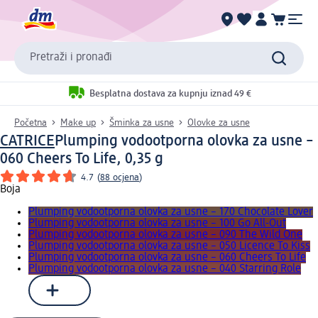
Pretraži i pronađi
Besplatna dostava za kupnju iznad 49 €
Početna
Make up
Šminka za usne
Olovke za usne
CATRICE
Plumping vodootporna olovka za usne –
060 Cheers To Life, 0,35 g
4.7
(
88 ocjena
)
Boja
Plumping vodootporna olovka za usne – 170 Chocolate Lover
Plumping vodootporna olovka za usne – 100 Go All-Out
Plumping vodootporna olovka za usne – 090 The Wild One
Plumping vodootporna olovka za usne – 050 Licence To Kiss
Plumping vodootporna olovka za usne – 060 Cheers To Life
Plumping vodootporna olovka za usne – 040 Starring Role