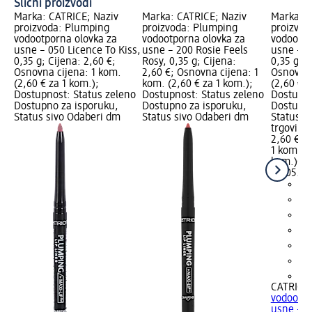
Slični proizvodi
Marka: CATRICE; Naziv
Marka: CATRICE; Naziv
Marka: C
proizvoda: Plumping
proizvoda: Plumping
proizvod
vodootporna olovka za
vodootporna olovka za
vodootpo
usne – 050 Licence To Kiss,
usne – 200 Rosie Feels
usne – 0
0,35 g; Cijena: 2,60 €;
Rosy, 0,35 g; Cijena:
0,35 g; C
Osnovna cijena: 1 kom.
2,60 €; Osnovna cijena: 1
Osnovna 
(2,60 € za 1 kom.);
kom. (2,60 € za 1 kom.);
(2,60 € z
Dostupnost: Status zeleno
Dostupnost: Status zeleno
Dostupno
Dostupno za isporuku,
Dostupno za isporuku,
Dostupno
Status sivo Odaberi dm
Status sivo Odaberi dm
Status s
trgovinu
2,60 €
1 kom. (2
kom.)
Cij
02.05.20
+6
CATRICE
vodootpo
usne – 04