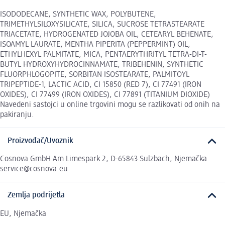
ISODODECANE, SYNTHETIC WAX, POLYBUTENE,
TRIMETHYLSILOXYSILICATE, SILICA, SUCROSE TETRASTEARATE
TRIACETATE, HYDROGENATED JOJOBA OIL, CETEARYL BEHENATE,
ISOAMYL LAURATE, MENTHA PIPERITA (PEPPERMINT) OIL,
ETHYLHEXYL PALMITATE, MICA, PENTAERYTHRITYL TETRA-DI-T-
BUTYL HYDROXYHYDROCINNAMATE, TRIBEHENIN, SYNTHETIC
FLUORPHLOGOPITE, SORBITAN ISOSTEARATE, PALMITOYL
TRIPEPTIDE-1, LACTIC ACID, CI 15850 (RED 7), CI 77491 (IRON
OXIDES), CI 77499 (IRON OXIDES), CI 77891 (TITANIUM DIOXIDE)
Navedeni sastojci u online trgovini mogu se razlikovati od onih na
pakiranju.
Proizvođač/Uvoznik
Cosnova GmbH Am Limespark 2, D-65843 Sulzbach, Njemačka
service@cosnova.eu
Zemlja podrijetla
EU, Njemačka