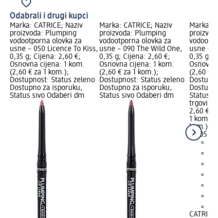
Odabrali i drugi kupci
Marka: CATRICE; Naziv
Marka: CATRICE; Naziv
Marka: C
proizvoda: Plumping
proizvoda: Plumping
proizvod
vodootporna olovka za
vodootporna olovka za
vodootpo
usne – 050 Licence To Kiss,
usne – 090 The Wild One,
usne – 0
0,35 g; Cijena: 2,60 €;
0,35 g; Cijena: 2,60 €;
0,35 g; C
Osnovna cijena: 1 kom.
Osnovna cijena: 1 kom.
Osnovna 
(2,60 € za 1 kom.);
(2,60 € za 1 kom.);
(2,60 € z
Dostupnost: Status zeleno
Dostupnost: Status zeleno
Dostupno
Dostupno za isporuku,
Dostupno za isporuku,
Dostupno
Status sivo Odaberi dm
Status sivo Odaberi dm
Status s
trgovinu
2,60 €
1 kom. (2
kom.)
Cij
02.05.20
+6
CATRICE