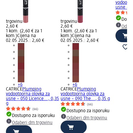
vodootpo
usne – 04
Dostu
trgovinu
trgovinu
2,60 €
2,60 €
Odabe
1 kom. (2,60 € za 1
1 kom. (2,60 € za 1
kom.)
Cijena na
kom.)
Cijena na
02.05.2025.: 2,60 €
02.05.2025.: 2,60 €
+6
+6
CATRICE
Plumping
CATRICE
Plumping
vodootporna olovka za
vodootporna olovka za
usne – 050 Licence..., 0,35
usne – 090 The..., 0,35 g
g
(66)
(66)
Dostupno za isporuku
Dostupno za isporuku
Odaberi dm trgovinu
Odaberi dm trgovinu