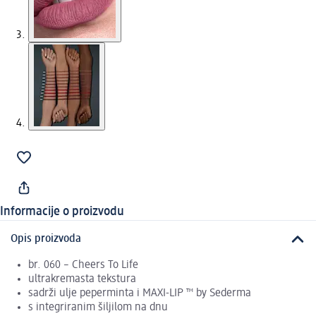
Informacije o proizvodu
Opis proizvoda
br. 060 – Cheers To Life
ultrakremasta tekstura
sadrži ulje peperminta i MAXI-LIP ™ by Sederma
s integriranim šiljilom na dnu