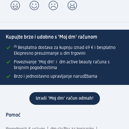
Kupujte brzo i udobno s 'Moj dm' računom
⁽¹⁾ Besplatna dostava za kupnju iznad 49 € i besplatno
Ekspresno preuzimanje u dm trgovini
Povezivanje 'Moj dm' i dm active beauty računa s
brojnim pogodnostima
Brzo i jednostavno upravljanje narudžbama
Izradi 'Moj dm' račun odmah!
Pomoć