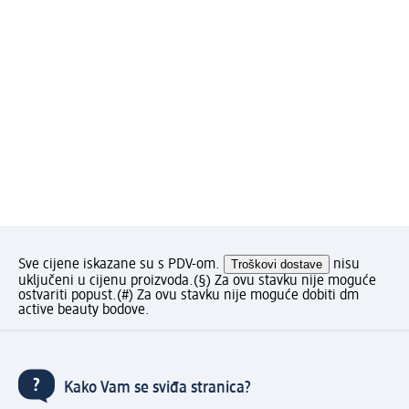
Sve cijene iskazane su s PDV-om.
Troškovi dostave
nisu
uključeni u cijenu proizvoda.
(§) Za ovu stavku nije moguće
ostvariti popust.
(#) Za ovu stavku nije moguće dobiti dm
active beauty bodove.
Kako Vam se sviđa stranica?