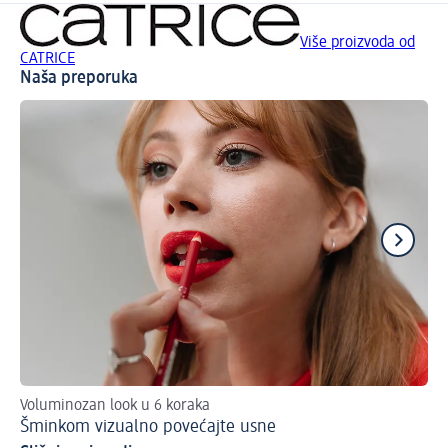
Više proizvoda od
CATRICE
Naša preporuka
Voluminozan look u 6 koraka
Is
Šminkom vizualno povećajte usne
Ve