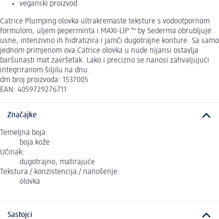
veganski proizvod
Catrice Plumping olovka ultrakremaste teksture s vodootpornom
formulom, uljem peperminta i MAXI-LIP ™ by Sederma obrubljuje
usne, intenzivno ih hidratizira i jamči dugotrajne konture. Sa samo
jednom primjenom ova Catrice olovka u nude nijansi ostavlja
baršunasti mat završetak. Lako i precizno se nanosi zahvaljujući
integriranom šiljilu na dnu.
dm broj proizvoda: 1537005
EAN: 4059729276711
Značajke
Temeljna boja:
boja kože
Učinak:
dugotrajno, matirajuće
Tekstura / konzistencija / nanošenje:
olovka
Sastojci