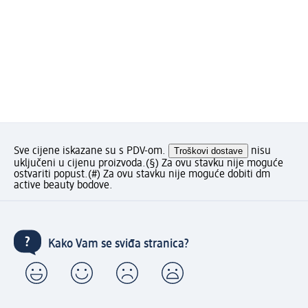
Sve cijene iskazane su s PDV-om.
Troškovi dostave
nisu
uključeni u cijenu proizvoda.
(§) Za ovu stavku nije moguće
ostvariti popust.
(#) Za ovu stavku nije moguće dobiti dm
active beauty bodove.
Kako Vam se sviđa stranica?