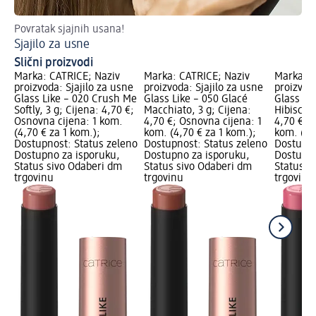
Povratak sjajnih usana!
Vo
Sjajilo za usne
Šm
Slični proizvodi
Marka: CATRICE; Naziv
Marka: CATRICE; Naziv
Marka: C
proizvoda: Sjajilo za usne
proizvoda: Sjajilo za usne
proizvoda
Glass Like – 020 Crush Me
Glass Like – 050 Glacé
Glass Lik
Softly, 3 g; Cijena: 4,70 €;
Macchiato, 3 g; Cijena:
Hibiscus 
Osnovna cijena: 1 kom.
4,70 €; Osnovna cijena: 1
4,70 €; 
(4,70 € za 1 kom.);
kom. (4,70 € za 1 kom.);
kom. (4,
Dostupnost: Status zeleno
Dostupnost: Status zeleno
Dostupno
Dostupno za isporuku,
Dostupno za isporuku,
Dostupno
Status sivo Odaberi dm
Status sivo Odaberi dm
Status s
trgovinu
trgovinu
trgovinu