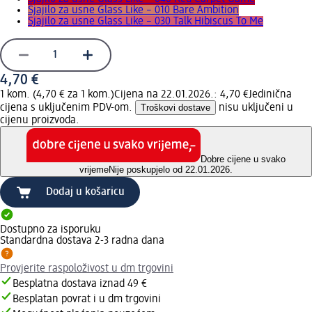
Sjajilo za usne Glass Like – 010 Bare Ambition
Sjajilo za usne Glass Like – 030 Talk Hibiscus To Me
4,70 €
1 kom. (4,70 € za 1 kom.)
Cijena na 22.01.2026.: 4,70 €
Jedinična
cijena s uključenim PDV-om.
Troškovi dostave
nisu uključeni u
cijenu proizvoda.
Dobre cijene u svako
vrijeme
Nije poskupjelo od 22.01.2026.
Dodaj u košaricu
Dostupno za isporuku
Standardna dostava 2-3 radna dana
Provjerite raspoloživost u dm trgovini
Besplatna dostava iznad 49 €
Besplatan povrat i u dm trgovini