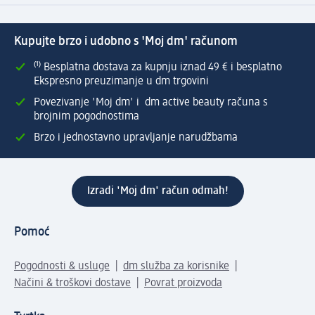
Kupujte brzo i udobno s 'Moj dm' računom
⁽¹⁾ Besplatna dostava za kupnju iznad 49 € i besplatno
Ekspresno preuzimanje u dm trgovini
Povezivanje 'Moj dm' i dm active beauty računa s
brojnim pogodnostima
Brzo i jednostavno upravljanje narudžbama
Izradi 'Moj dm' račun odmah!
Pomoć
Pogodnosti & usluge
dm služba za korisnike
Načini & troškovi dostave
Povrat proizvoda