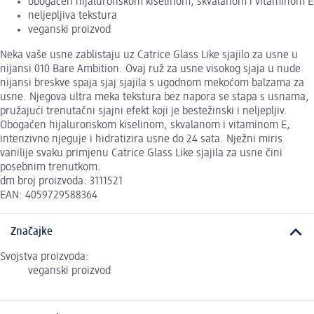
obogaćen hijaluronskom kiselinom, skvalanom i vitaminom E
neljepljiva tekstura
veganski proizvod
Neka vaše usne zablistaju uz Catrice Glass Like sjajilo za usne u
nijansi 010 Bare Ambition. Ovaj ruž za usne visokog sjaja u nude
nijansi breskve spaja sjaj sjajila s ugodnom mekoćom balzama za
usne. Njegova ultra meka tekstura bez napora se stapa s usnama,
pružajući trenutačni sjajni efekt koji je bestežinski i neljepljiv.
Obogaćen hijaluronskom kiselinom, skvalanom i vitaminom E,
intenzivno njeguje i hidratizira usne do 24 sata. Nježni miris
vanilije svaku primjenu Catrice Glass Like sjajila za usne čini
posebnim trenutkom.
dm broj proizvoda: 3111521
EAN: 4059729588364
Značajke
Svojstva proizvoda:
veganski proizvod