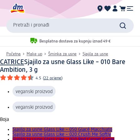
Pretraži i pronađi
Besplatna dostava za kupnju iznad 49 €
Početna
Make up
Šminka za usne
Sjajila za usne
CATRICE
Sjajilo za usne Glass Like – 010 Bare
Ambition, 3 g
4.5
(
22 ocjene
)
veganski proizvod
veganski proizvod
Boja
Sjajilo za usne Glass Like – 050 Glacé Macchiato
Sjajilo za usne Glass Like – 020 Crush Me Softly
Sjajilo za usne Glass Like – 040 Red Carpet Game