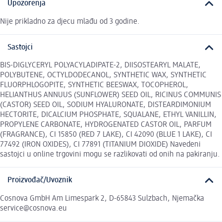
Upozorenja
Nije prikladno za djecu mlađu od 3 godine.
Sastojci
BIS-DIGLYCERYL POLYACYLADIPATE-2, DIISOSTEARYL MALATE,
POLYBUTENE, OCTYLDODECANOL, SYNTHETIC WAX, SYNTHETIC
FLUORPHLOGOPITE, SYNTHETIC BEESWAX, TOCOPHEROL,
HELIANTHUS ANNUUS (SUNFLOWER) SEED OIL, RICINUS COMMUNIS
(CASTOR) SEED OIL, SODIUM HYALURONATE, DISTEARDIMONIUM
HECTORITE, DICALCIUM PHOSPHATE, SQUALANE, ETHYL VANILLIN,
PROPYLENE CARBONATE, HYDROGENATED CASTOR OIL, PARFUM
(FRAGRANCE), CI 15850 (RED 7 LAKE), CI 42090 (BLUE 1 LAKE), CI
77492 (IRON OXIDES), CI 77891 (TITANIUM DIOXIDE) Navedeni
sastojci u online trgovini mogu se razlikovati od onih na pakiranju.
Proizvođač/Uvoznik
Cosnova GmbH Am Limespark 2, D-65843 Sulzbach, Njemačka
service@cosnova.eu