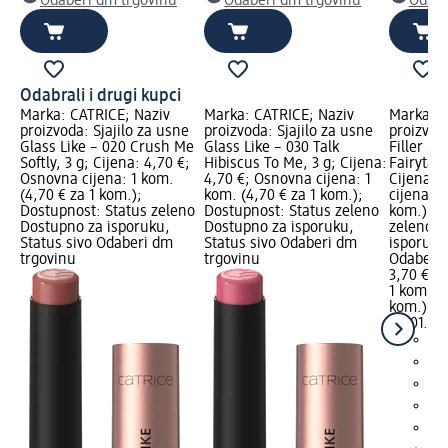
Odaberi dm trgovinu
Odaberi dm trgovinu
Odabe
Odabrali i drugi kupci
Marka: CATRICE; Naziv
Marka: CATRICE; Naziv
Marka: C
proizvoda: Sjajilo za usne
proizvoda: Sjajilo za usne
proizvoda
Glass Like – 020 Crush Me
Glass Like – 030 Talk
Filler S
Softly, 3 g; Cijena: 4,70 €;
Hibiscus To Me, 3 g; Cijena:
Fairytale
Osnovna cijena: 1 kom.
4,70 €; Osnovna cijena: 1
Cijena: 
(4,70 € za 1 kom.);
kom. (4,70 € za 1 kom.);
cijena: 1
Dostupnost: Status zeleno
Dostupnost: Status zeleno
kom.); D
Dostupno za isporuku,
Dostupno za isporuku,
zeleno D
Status sivo Odaberi dm
Status sivo Odaberi dm
isporuku
trgovinu
trgovinu
Odaberi 
3,70 €
1 kom. (3
kom.)
Cij
22.01.202