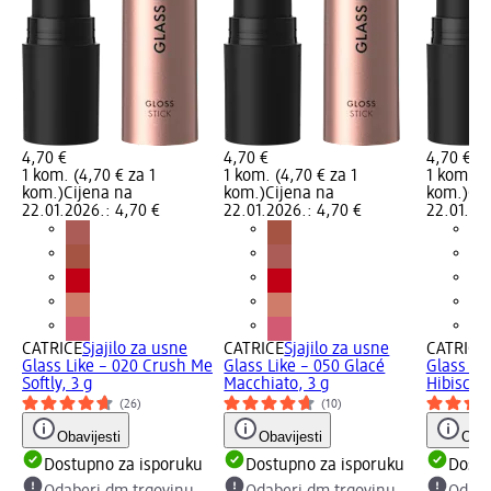
4,70 €
4,70 €
4,70 €
1 kom. (4,70 € za 1
1 kom. (4,70 € za 1
1 kom. (4
kom.)
Cijena na
kom.)
Cijena na
kom.)
Cij
22.01.2026.: 4,70 €
22.01.2026.: 4,70 €
22.01.20
CATRICE
Sjajilo za usne
CATRICE
Sjajilo za usne
CATRICE
Glass Like – 020 Crush Me
Glass Like – 050 Glacé
Glass Lik
Softly, 3 g
Macchiato, 3 g
Hibiscus 
(26)
(10)
Obavijesti
Obavijesti
Obav
Dostupno za isporuku
Dostupno za isporuku
Dostu