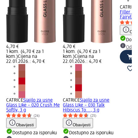
CATRICE
Filler S
Fairytale
Obav
Dostu
4,70 €
4,70 €
Odabe
1 kom. (4,70 € za 1
1 kom. (4,70 € za 1
kom.)
Cijena na
kom.)
Cijena na
22.01.2026.: 4,70 €
22.01.2026.: 4,70 €
CATRICE
Sjajilo za usne
CATRICE
Sjajilo za usne
Glass Like – 020 Crush Me
Glass Like – 030 Talk
Softly, 3 g
Hibiscus To..., 3 g
(26)
(25)
Obavijesti
Obavijesti
Dostupno za isporuku
Dostupno za isporuku