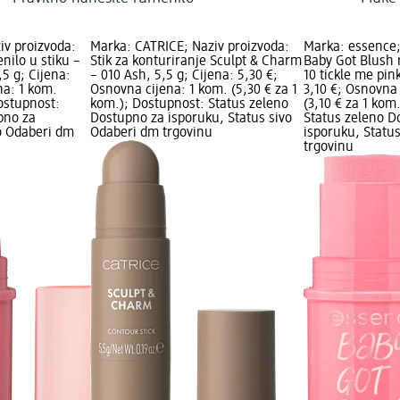
iv proizvoda:
Marka: CATRICE; Naziv proizvoda:
Marka: essence;
nilo u stiku –
Stik za konturiranje Sculpt & Charm
Baby Got Blush 
,5 g; Cijena:
– 010 Ash, 5,5 g; Cijena: 5,30 €;
10 tickle me pink
na: 1 kom.
Osnovna cijena: 1 kom. (5,30 € za 1
3,10 €; Osnovna 
Dostupnost:
kom.); Dostupnost: Status zeleno
(3,10 € za 1 kom
pno za
Dostupno za isporuku, Status sivo
Status zeleno D
vo Odaberi dm
Odaberi dm trgovinu
isporuku, Statu
trgovinu