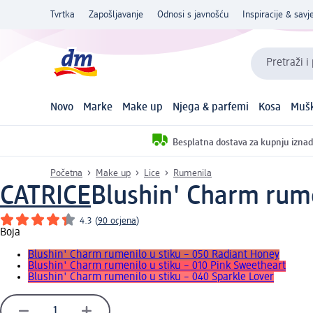
Tvrtka
Zapošljavanje
Odnosi s javnošću
Inspiracije & savje
Pretraži i
Novo
Marke
Make up
Njega & parfemi
Kosa
Mušk
Besplatna dostava za kupnju iznad
Početna
Make up
Lice
Rumenila
CATRICE
Blushin' Charm rumen
4.3
(
90 ocjena
)
Boja
Blushin' Charm rumenilo u stiku – 050 Radiant Honey
Blushin' Charm rumenilo u stiku – 010 Pink Sweetheart
Blushin' Charm rumenilo u stiku – 040 Sparkle Lover