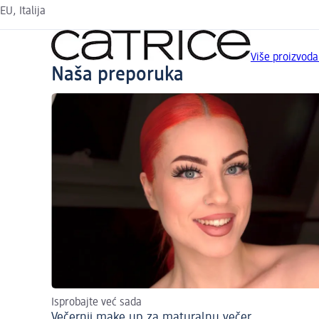
EU, Italija
Više proizvod
Naša preporuka
Isprobajte već sada
Večernji make up za maturalnu večer