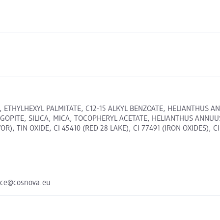
, ETHYLHEXYL PALMITATE, C12-15 ALKYL BENZOATE, HELIANTHUS 
OGOPITE, SILICA, MICA, TOCOPHERYL ACETATE, HELIANTHUS ANNU
 TIN OXIDE, CI 45410 (RED 28 LAKE), CI 77491 (IRON OXIDES), CI 
ice@cosnova.eu