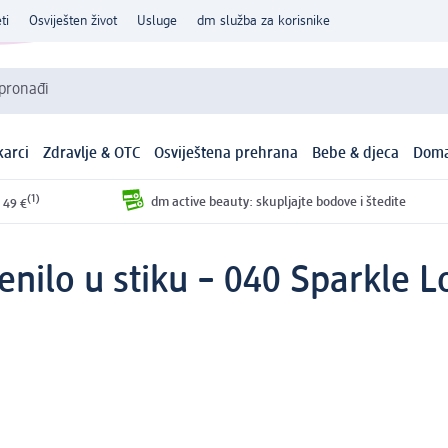
ti
Osviješten život
Usluge
dm služba za korisnike
 pronađi
arci
Zdravlje & OTC
Osviještena prehrana
Bebe & djeca
Doma
(1)
dm active beauty: skupljajte bodove i štedite
 49 €
ilo u stiku – 040 Sparkle Lo