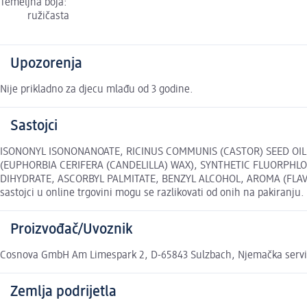
Temeljna boja:
ružičasta
Upozorenja
Nije prikladno za djecu mlađu od 3 godine.
Sastojci
ISONONYL ISONONANOATE, RICINUS COMMUNIS (CASTOR) SEED OIL
(EUPHORBIA CERIFERA (CANDELILLA) WAX), SYNTHETIC FLUORPHL
DIHYDRATE, ASCORBYL PALMITATE, BENZYL ALCOHOL, AROMA (FLAVOR),
sastojci u online trgovini mogu se razlikovati od onih na pakiranju.
Proizvođač/Uvoznik
Cosnova GmbH Am Limespark 2, D-65843 Sulzbach, Njemačka serv
Zemlja podrijetla