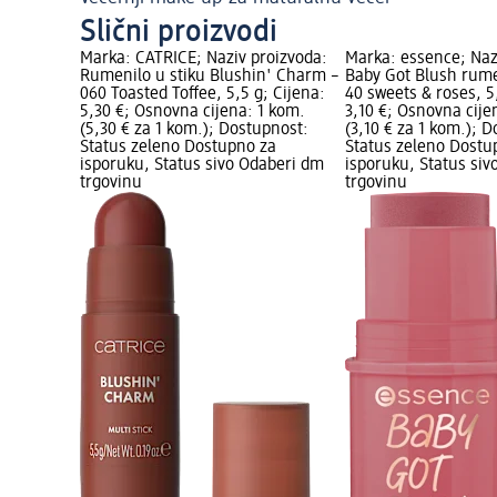
Slični proizvodi
roizvoda:
Marka: CATRICE; Naziv proizvoda:
Marka: essence; Naz
 u stiku –
Rumenilo u stiku Blushin' Charm –
Baby Got Blush rume
g; Cijena:
060 Toasted Toffee, 5,5 g; Cijena:
40 sweets & roses, 5
1 kom.
5,30 €; Osnovna cijena: 1 kom.
3,10 €; Osnovna cije
upnost:
(5,30 € za 1 kom.); Dostupnost:
(3,10 € za 1 kom.); 
za
Status zeleno Dostupno za
Status zeleno Dostu
aberi dm
isporuku, Status sivo Odaberi dm
isporuku, Status si
trgovinu
trgovinu