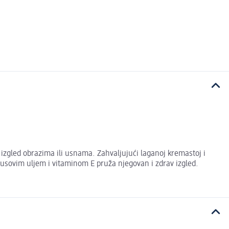
 izgled obrazima ili usnama. Zahvaljujući laganoj kremastoj i
nusovim uljem i vitaminom E pruža njegovan i zdrav izgled.