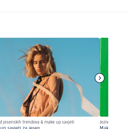
d jesenskih trendova & make up savjeti
Jeziva zabava
up savjeti za jesen
Make up look