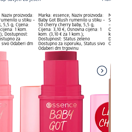
 Naziv proizvoda:
Marka: essence; Naziv proizvoda:
Marka: CATR
rumenilo u stiku –
Baby Got Blush rumenilo u stiku –
Stik za kon
, 5,5 g; Cijena:
50 cherry cherry baby, 5,5 g;
– 020 Stone,
cijena: 1 kom.
Cijena: 3,10 €; Osnovna cijena: 1
Osnovna cije
.); Dostupnost:
kom. (3,10 € za 1 kom.);
kom.); Dost
ostupno za
Dostupnost: Status zeleno
Dostupno za
s sivo Odaberi dm
Dostupno za isporuku, Status sivo
Odaberi dm 
Odaberi dm trgovinu