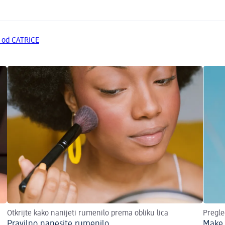
a od CATRICE
Otkrijte kako nanijeti rumenilo prema obliku lica
Pregle
Pravilno nanesite rumenilo
Make 