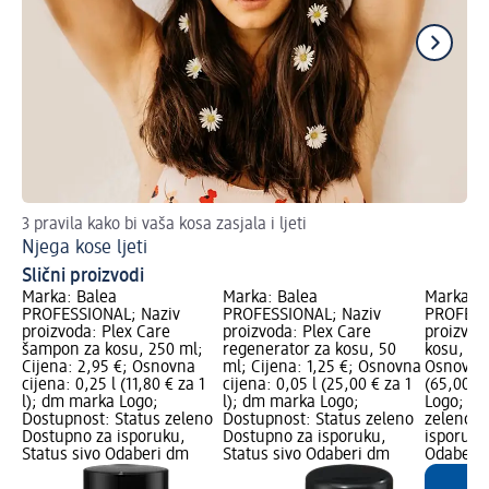
3 pravila kako bi vaša kosa zasjala i ljeti
Tri
Njega kose ljeti
Su
Slični proizvodi
Marka: Balea
Marka: Balea
Marka: B
PROFESSIONAL; Naziv
PROFESSIONAL; Naziv
PROFESS
proizvoda: Plex Care
proizvoda: Plex Care
proizvoda
šampon za kosu, 250 ml;
regenerator za kosu, 50
kosu, 50 
Cijena: 2,95 €; Osnovna
ml; Cijena: 1,25 €; Osnovna
Osnovna 
cijena: 0,25 l (11,80 € za 1
cijena: 0,05 l (25,00 € za 1
(65,00 €
l); dm marka Logo;
l); dm marka Logo;
Logo; Do
Dostupnost: Status zeleno
Dostupnost: Status zeleno
zeleno D
Dostupno za isporuku,
Dostupno za isporuku,
isporuku
Status sivo Odaberi dm
Status sivo Odaberi dm
Odaberi 