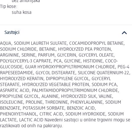
bez amonijaka
Tip kose:
suha kosa
Sastojci
AQUA, SODIUM LAURETH SULFATE, COCAMIDOPROPYL BETAINE,
SODIUM CHLORIDE, BETAINE, HYDROLYZED PEA PROTEIN,
ARGININE, SERINE, PARFUM, GLYCERIN, GLYCERYL OLEATE,
POLYGLYCERYL-3 CAPRATE, PCA, GLYCINE, HISTIDINE, COCO-
GLUCOSIDE, GUAR HYDROXYPROPYLTRIMONIUM CHLORIDE, PEG-4
RAPESEEDAMIDE, GLYCOL DISTEARATE, SILICONE QUATERNIUM-22,
HYDROLYZED KERATIN, DIPROPYLENE GLYCOL, GLYCERYL
STEARATE, HYDROLYZED VEGETABLE PROTEIN, SODIUM PCA,
ASPARTIC ACID, PALMITAMIDOPROPYLTRIMONIUM CHLORIDE,
PROPYLENE GLYCOL, ALANINE, HYDROLYZED SILK, VALINE,
ISOLEUCINE, PROLINE, THREONINE, PHENYLALANINE, SODIUM
BENZOATE, POTASSIUM SORBATE, BENZOIC ACID,
PHENOXYETHANOL, CITRIC ACID, SODIUM HYDROXIDE, SODIUM
LACTATE, LACTIC ACID Navedeni sastojci u online trgovini mogu se
razlikovati od onih na pakiranju.