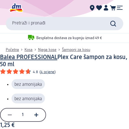
Pretraži i pronađi
Besplatna dostava za kupnju iznad 49 €
Početna
Kosa
Njega kose
Šamponi za kosu
Balea PROFESSIONAL
Plex Care šampon za kosu,
50 ml
4.8
(
4 ocjene
)
bez amonijaka
bez amonijaka
1,25 €