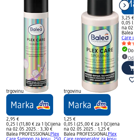
3,25 €
0,05 l (6
na 02.05
Balea P
Care ulj
Dostu
Odabe
trgovinu
trgovinu
2,95 €
1,25 €
0,25 l (11,80 € za 1 l)
Cijena
0,05 l (25,00 € za 1 l)
Cijena
na 02.05.2025.: 3,30 €
na 02.05.2025.: 1,25 €
Balea PROFESSIONAL
Plex
Balea PROFESSIONAL
Plex
Care šampon za kosu, 250
Care regenerator za kosu,