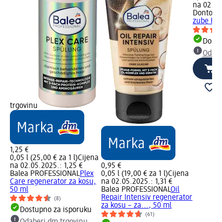
na 02.05
Dontode
zube Prob
Dostu
Odabe
trgovinu
1,25 €
0,05 l (25,00 € za 1 l)
Cijena
na 02.05.2025.: 1,25 €
0,95 €
Balea PROFESSIONAL
Plex
0,05 l (19,00 € za 1 l)
Cijena
Care regenerator za kosu,
na 02.05.2025.: 1,31 €
50 ml
Balea PROFESSIONAL
Oil
Repair Intensiv regenerator
(8)
za kosu – za..., 50 ml
Dostupno za isporuku
(61)
Odaberi dm trgovinu