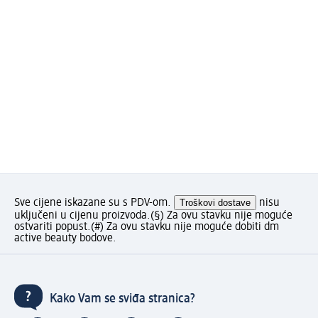
Sve cijene iskazane su s PDV-om.
Troškovi dostave
nisu
uključeni u cijenu proizvoda.
(§) Za ovu stavku nije moguće
ostvariti popust.
(#) Za ovu stavku nije moguće dobiti dm
active beauty bodove.
Kako Vam se sviđa stranica?