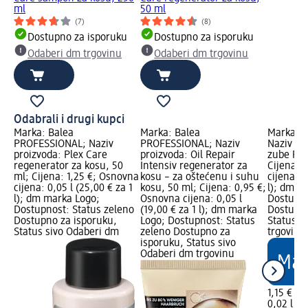
ml
50 ml
(7)
(8)
Dostupno za isporuku
Dostupno za isporuku
Odaberi dm trgovinu
Odaberi dm trgovinu
Odabrali i drugi kupci
Marka: Balea
Marka: Balea
Marka: 
PROFESSIONAL; Naziv
PROFESSIONAL; Naziv
Naziv pr
proizvoda: Plex Care
proizvoda: Oil Repair
zube Prob
regenerator za kosu, 50
Intensiv regenerator za
Cijena: 
ml; Cijena: 1,25 €; Osnovna
kosu – za oštećenu i suhu
cijena: 0
cijena: 0,05 l (25,00 € za 1
kosu, 50 ml; Cijena: 0,95 €;
l); dm m
l); dm marka Logo;
Osnovna cijena: 0,05 l
Dostupno
Dostupnost: Status zeleno
(19,00 € za 1 l); dm marka
Dostupno
Dostupno za isporuku,
Logo; Dostupnost: Status
Status s
Status sivo Odaberi dm
zeleno Dostupno za
trgovinu
isporuku, Status sivo
Odaberi dm trgovinu
1,15 €
0,02 l (57