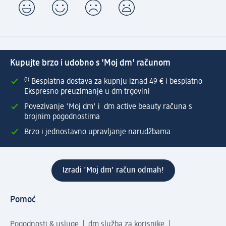
Kupujte brzo i udobno s 'Moj dm' računom
⁽¹⁾ Besplatna dostava za kupnju iznad 49 € i besplatno
Ekspresno preuzimanje u dm trgovini
Povezivanje 'Moj dm' i dm active beauty računa s
brojnim pogodnostima
Brzo i jednostavno upravljanje narudžbama
Izradi 'Moj dm' račun odmah!
Pomoć
Pogodnosti & usluge
dm služba za korisnike