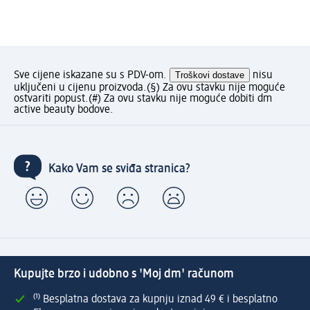
Sve cijene iskazane su s PDV-om.
Troškovi dostave
nisu
uključeni u cijenu proizvoda.
(§) Za ovu stavku nije moguće
ostvariti popust.
(#) Za ovu stavku nije moguće dobiti dm
active beauty bodove.
Kako Vam se sviđa stranica?
Kupujte brzo i udobno s 'Moj dm' računom
⁽¹⁾ Besplatna dostava za kupnju iznad 49 € i besplatno