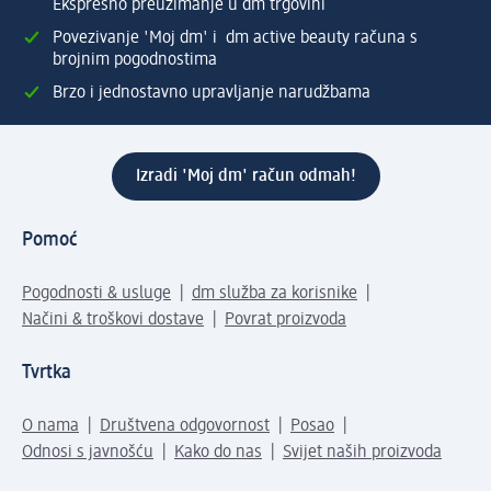
Ekspresno preuzimanje u dm trgovini
Povezivanje 'Moj dm' i dm active beauty računa s
brojnim pogodnostima
Brzo i jednostavno upravljanje narudžbama
Izradi 'Moj dm' račun odmah!
Pomoć
Pogodnosti & usluge
dm služba za korisnike
Načini & troškovi dostave
Povrat proizvoda
Tvrtka
O nama
Društvena odgovornost
Posao
Odnosi s javnošću
Kako do nas
Svijet naših proizvoda