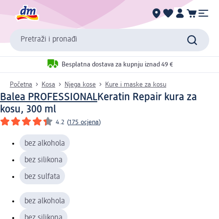
Pretraži i pronađi
Besplatna dostava za kupnju iznad 49 €
Početna
Kosa
Njega kose
Kure i maske za kosu
Balea PROFESSIONAL
Keratin Repair kura za
kosu, 300 ml
4.2
(
175 ocjena
)
bez alkohola
bez silikona
bez sulfata
bez alkohola
bez silikona