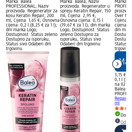
Marka: Balea
Marka: Balea; Naziv
Marka: B
PROFESSIONAL; Naziv
proizvoda: Regenerator u
PROFESS
proizvoda: Regenerator za
spreju Keratin Repair, 150
proizvod
kosu Keratin Repair, 200
ml; Cijena: 2,95 €;
Over Nigh
ml; Cijena: 1,65 €; Osnovna
Osnovna cijena: 0,15 l
Cijena: 
cijena: 0,2 l (8,25 € za 1 l);
(19,67 € za 1 l); dm marka
cijena: 0,
dm marka Logo;
Logo; Dostupnost: Status
dm mark
Dostupnost: Status zeleno
zeleno Dostupno za
Dostupno
Dostupno za isporuku,
isporuku, Status sivo
Dostupno
Status sivo Odaberi dm
Odaberi dm trgovinu
Status s
trgovinu
trgovinu
3,15 €
0,1 l (31,
na 02.05
Balea
PROFESS
Repair Ov
ml
Dostu
Odabe