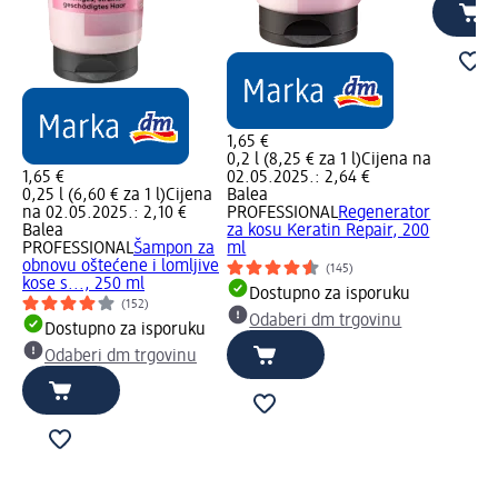
1,65 €
0,2 l (8,25 € za 1 l)
Cijena na
1,65 €
02.05.2025.: 2,64 €
0,25 l (6,60 € za 1 l)
Cijena
Balea
na 02.05.2025.: 2,10 €
PROFESSIONAL
Regenerator
Balea
za kosu Keratin Repair, 200
PROFESSIONAL
Šampon za
ml
obnovu oštećene i lomljive
(145)
kose s..., 250 ml
Dostupno za isporuku
(152)
Odaberi dm trgovinu
Dostupno za isporuku
Odaberi dm trgovinu