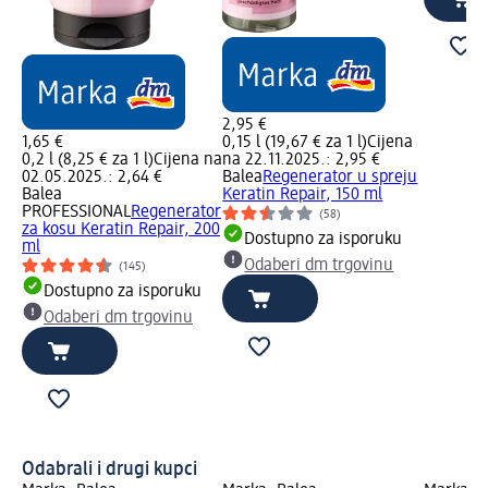
2,95 €
1,65 €
0,15 l (19,67 € za 1 l)
Cijena
0,2 l (8,25 € za 1 l)
Cijena na
na 22.11.2025.: 2,95 €
02.05.2025.: 2,64 €
Balea
Regenerator u spreju
Balea
Keratin Repair, 150 ml
PROFESSIONAL
Regenerator
(58)
za kosu Keratin Repair, 200
Dostupno za isporuku
ml
Odaberi dm trgovinu
(145)
Dostupno za isporuku
Odaberi dm trgovinu
Odabrali i drugi kupci