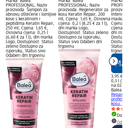
Marka: Balea
Marka: Balea
Marka: B
PROFESSIONAL; Naziv
PROFESSIONAL; Naziv
PROFESS
proizvoda: Šampon za
proizvoda: Regenerator za
proizvoda
obnovu oštećene i lomljive
kosu Keratin Repair, 200
Intensiv
kose s keratinom i
ml; Cijena: 1,65 €; Osnovna
maska za
peptidima Keratin Repair,
cijena: 0,2 l (8,25 € za 1 l);
Cijena: 
250 ml; Cijena: 1,65 €;
dm marka Logo;
cijena: 0,
Osnovna cijena: 0,25 l
Dostupnost: Status zeleno
dm mark
(6,60 € za 1 l); dm marka
Dostupno za isporuku,
Dostupno
Logo; Dostupnost: Status
Status sivo Odaberi dm
Dostupno
zeleno Dostupno za
trgovinu
Status s
isporuku, Status sivo
trgovinu
Odaberi dm trgovinu
3,95 €
0,3 l (13,
na 02.05
Balea P
Repair I
profesio
kosu, 30
Dostu
Odabe