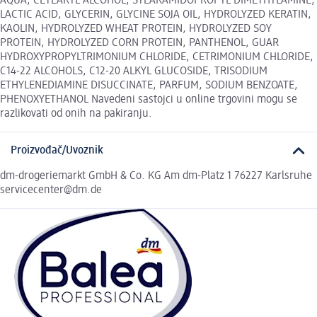
AQUA, CETEARYL ALCOHOL, STEARAMIDOPROPYL DIMETHYLAMINE,
LACTIC ACID, GLYCERIN, GLYCINE SOJA OIL, HYDROLYZED KERATIN,
KAOLIN, HYDROLYZED WHEAT PROTEIN, HYDROLYZED SOY
PROTEIN, HYDROLYZED CORN PROTEIN, PANTHENOL, GUAR
HYDROXYPROPYLTRIMONIUM CHLORIDE, CETRIMONIUM CHLORIDE,
C14-22 ALCOHOLS, C12-20 ALKYL GLUCOSIDE, TRISODIUM
ETHYLENEDIAMINE DISUCCINATE, PARFUM, SODIUM BENZOATE,
PHENOXYETHANOL Navedeni sastojci u online trgovini mogu se
razlikovati od onih na pakiranju.
Proizvođač/Uvoznik
dm-drogeriemarkt GmbH & Co. KG Am dm-Platz 1 76227 Karlsruhe
servicecenter@dm.de