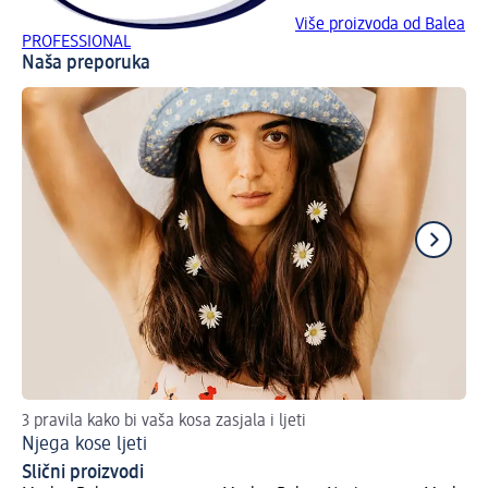
Više proizvoda od Balea
PROFESSIONAL
Naša preporuka
3 pravila kako bi vaša kosa zasjala i ljeti
Tri
Njega kose ljeti
Su
Slični proizvodi