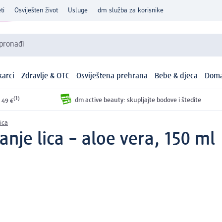
ti
Osviješten život
Usluge
dm služba za korisnike
 pronađi
arci
Zdravlje & OTC
Osviještena prehrana
Bebe & djeca
Doma
(1)
dm active beauty: skupljajte bodove i štedite
 49 €
ica
anje lica – aloe vera, 150 ml