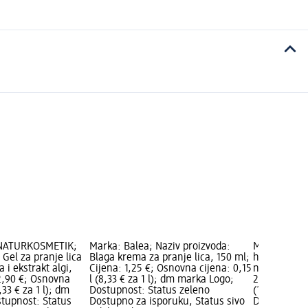
 NATURKOSMETIK;
Marka: Balea; Naziv proizvoda:
Marka: Bale
 Gel za pranje lica
Blaga krema za pranje lica, 150 ml;
hautrein gel
 i ekstrakt algi,
Cijena: 1,25 €; Osnovna cijena: 0,15
nečistu kožu
 2,90 €; Osnovna
l (8,33 € za 1 l); dm marka Logo;
2,15 €; Osno
,33 € za 1 l); dm
Dostupnost: Status zeleno
(14,33 € za 
tupnost: Status
Dostupno za isporuku, Status sivo
Dostupnost: