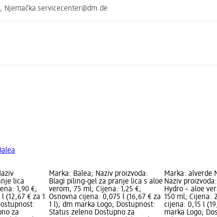
e, Njemačka servicecenter@dm.de
Balea
aziv
Marka: Balea; Naziv proizvoda:
Marka: alverde
nje lica
Blagi piling-gel za pranje lica s aloe
Naziv proizvoda:
jena: 1,90 €;
verom, 75 ml; Cijena: 1,25 €;
Hydro – aloe vera
l (12,67 € za 1
Osnovna cijena: 0,075 l (16,67 € za
150 ml; Cijena:
Dostupnost:
1 l); dm marka Logo; Dostupnost:
cijena: 0,15 l (19
pno za
Status zeleno Dostupno za
marka Logo; Dos