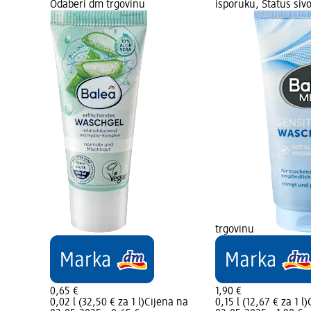
Odaberi dm trgovinu
isporuku, Status siv
trgovinu
0,65 €
1,90 €
0,02 l (32,50 € za 1 l)
Cijena na
0,15 l (12,67 € za 1 l)