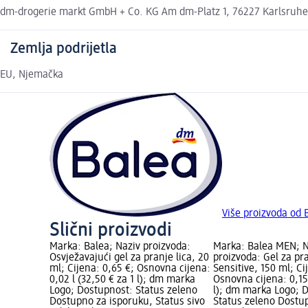
dm-drogerie markt GmbH + Co. KG Am dm-Platz 1, 76227 Karlsruh
Zemlja podrijetla
EU, Njemačka
Više proizvoda od 
Slični proizvodi
Marka: Balea; Naziv proizvoda:
Marka: Balea MEN; N
Osvježavajući gel za pranje lica, 20
proizvoda: Gel za pra
ml; Cijena: 0,65 €; Osnovna cijena:
Sensitive, 150 ml; Ci
0,02 l (32,50 € za 1 l); dm marka
Osnovna cijena: 0,15 
Logo; Dostupnost: Status zeleno
l); dm marka Logo; 
Dostupno za isporuku, Status sivo
Status zeleno Dostu