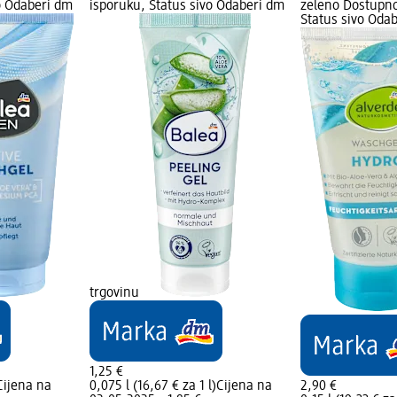
o Odaberi dm
isporuku, Status sivo Odaberi dm
zeleno Dostupno
Status sivo Oda
trgovinu
1,25 €
Cijena na
0,075 l (16,67 € za 1 l)
Cijena na
2,90 €