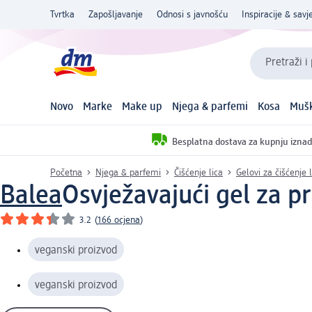
Tvrtka
Zapošljavanje
Odnosi s javnošću
Inspiracije & savje
Pretraži i
Novo
Marke
Make up
Njega & parfemi
Kosa
Mušk
Besplatna dostava za kupnju iznad
Početna
Njega & parfemi
Čišćenje lica
Gelovi za čišćenje l
Balea
Osvježavajući gel za pr
3.2
(
166 ocjena
)
veganski proizvod
veganski proizvod