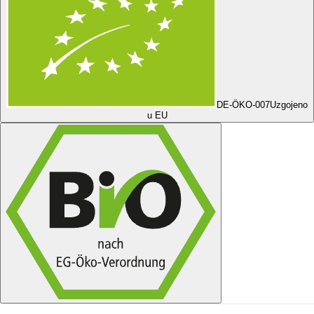
DE-ÖKO-007
Uzgojeno
u EU