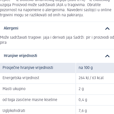
uzgoja Proizvod može sadržavati JAJA u tragovima. Obratite
pozornost na napomene o alergenima. Navedeni sastojci u online
trgovini mogu se razlikovati od onih na pakiranju.
Alergeni
Može sadržavati tragove: jaja i derivati jaja Sadrži: pir i proizvodi od
pira
Hranjive vrijednosti
Prosječne hranjive vrijednosti
na 100 g
Energetska vrijednost
264 kJ / 63 kcal
Masti ukupno
2 g
od toga zasićene masne kiseline
0,4 g
Ugljikohidrati
7,6 g