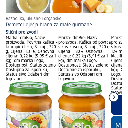
Raznoliko, ukusno i organsko!
Pa
Demeter dječja hrana za male gurmane
Sa
Slični proizvodi
Marka: dmBio; Naziv
Marka: dmBio; Naziv
Marka: d
proizvoda: Povrtna kašica –
proizvoda: Kašica od povrća
proizvod
krumpir i leća, 8+ mj., 220
s kus-kusom, 8+ mj., 220 g;
s kus-ku
g; Cijena: 1,31 €; Osnovna
Cijena: 1,30 €; Osnovna
12+ mj.,
cijena: 0,22 kg (5,95 € za 1
cijena: 0,22 kg (5,91 € za 1
klasifika
kg); dm marka Logo;
kg); dm marka Logo;
Cijena: 
Dostupnost: Status zeleno
Dostupnost: Status zeleno
cijena: 0
Dostupno za isporuku,
Dostupno za isporuku,
kg); Dos
Status sivo Odaberi dm
Status sivo Odaberi dm
Logo, dm
trgovinu
trgovinu
Dostupno
Dostupno
Status c
trgovine