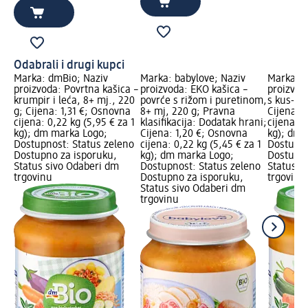
Odabrali i drugi kupci
Marka: dmBio; Naziv
Marka: babylove; Naziv
Marka: d
proizvoda: Povrtna kašica –
proizvoda: EKO kašica –
proizvod
krumpir i leća, 8+ mj., 220
povrće s rižom i puretinom,
s kus-ku
g; Cijena: 1,31 €; Osnovna
8+ mj, 220 g; Pravna
Cijena: 
cijena: 0,22 kg (5,95 € za 1
klasifikacija: Dodatak hrani;
cijena: 0
kg); dm marka Logo;
Cijena: 1,20 €; Osnovna
kg); dm 
Dostupnost: Status zeleno
cijena: 0,22 kg (5,45 € za 1
Dostupno
Dostupno za isporuku,
kg); dm marka Logo;
Dostupno
Status sivo Odaberi dm
Dostupnost: Status zeleno
Status s
trgovinu
Dostupno za isporuku,
trgovinu
Status sivo Odaberi dm
trgovinu