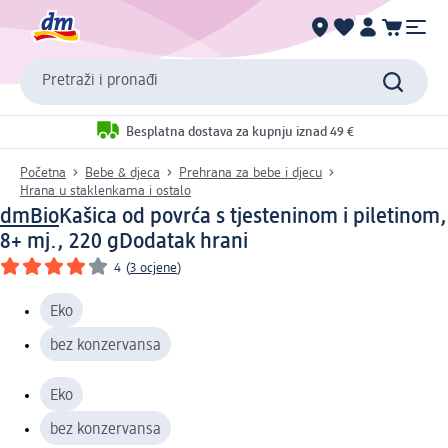
Pretraži i pronađi
Besplatna dostava za kupnju iznad 49 €
Početna
Bebe & djeca
Prehrana za bebe i djecu
Hrana u staklenkama i ostalo
dmBio
Kašica od povrća s tjesteninom i piletinom,
8+ mj., 220 g
Dodatak hrani
4
(
3 ocjene
)
Eko
bez konzervansa
Eko
bez konzervansa