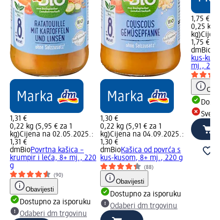
1,75 €
0,25 kg (
kg)
Cijen
1,75 €
dmBio
Ka
kus-kuso
mj., 250
Obav
Dostu
Sve d
1,31 €
1,30 €
0,22 kg (5,95 € za 1
0,22 kg (5,91 € za 1
kg)
Cijena na 02.05.2025.:
kg)
Cijena na 04.09.2025.:
1,31 €
1,30 €
dmBio
Povrtna kašica –
dmBio
Kašica od povrća s
krumpir i leća, 8+ mj., 220
kus-kusom, 8+ mj., 220 g
g
(88)
(90)
Obavijesti
Obavijesti
Dostupno za isporuku
Dostupno za isporuku
Odaberi dm trgovinu
Odaberi dm trgovinu