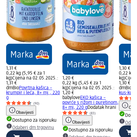
1,31 €
1,30 €
0,22 kg (5,95 € za 1
0,22 kg (
kg)
Cijena na 02.05.2025.:
1,20 €
kg)
Cijen
1,31 €
0,22 kg (5,45 € za 1
1,30 €
dmBio
Povrtna kašica –
kg)
Cijena na 02.05.2025.:
dmBio
Ka
krumpir i leća, 8+ mj., 220
1,20 €
kus-kuso
g
babylove
EKO kašica –
povrće s rižom i puretinom,
(90)
8+ mj, 220 g
Dodatak hrani
Obav
Obavijesti
(83)
Dostu
Dostupno za isporuku
Obavijesti
Odabe
Odaberi dm trgovinu
Dostupno za isporuku