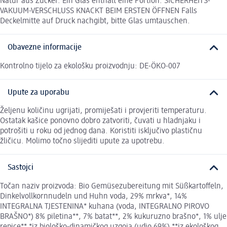
Natur aus Zucker. Ein Glas enthält eine Portion. SICHERHEITS-
VAKUUM-VERSCHLUSS KNACKT BEIM ERSTEN ÖFFNEN Falls
Deckelmitte auf Druck nachgibt, bitte Glas umtauschen.
Obavezne informacije
Kontrolno tijelo za ekološku proizvodnju: DE-ÖKO-007
Upute za uporabu
Željenu količinu ugrijati, promiješati i provjeriti temperaturu.
Ostatak kašice ponovno dobro zatvoriti, čuvati u hladnjaku i
potrošiti u roku od jednog dana. Koristiti isključivo plastičnu
žličicu. Molimo točno slijediti upute za upotrebu.
Sastojci
Točan naziv proizvoda: Bio Gemüsezubereitung mit Süßkartoffeln,
Dinkelvollkornnudeln und Huhn voda, 29% mrkva*, 14%
INTEGRALNA TJESTENINA* kuhana (voda, INTEGRALNO PIROVO
BRAŠNO*) 8% piletina**, 7% batat**, 2% kukuruzno brašno*, 1% ulje
repice** *iz biološko-dinamičkog uzgoja (udio 69%) **iz ekološkog