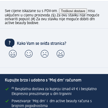
Sve cijene iskazane su s PDV-om.
Troškovi dostave
nisu
uključeni u cijenu proizvoda.
(§) Za ovu stavku nije moguće
ostvariti popust.
(#) Za ovu stavku nije moguće dobiti dm
active beauty bodove.
Kako Vam se sviđa stranica?
Kupujte brzo i udobno s 'Moj dm' računom
⁽¹⁾ Besplatna dostava za kupnju iznad 49 € i besplatno
Ekspresno preuzimanje u dm trgovini
Povezivanje 'Moj dm' i dm active beauty računa s
brojnim pogodnostima