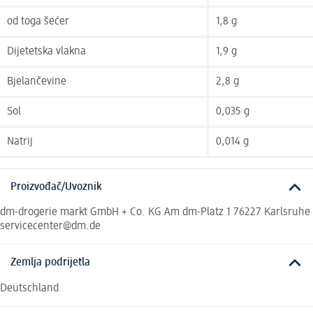
od toga šećer
1,8 g
Dijetetska vlakna
1,9 g
Bjelančevine
2,8 g
Sol
0,035 g
Natrij
0,014 g
Proizvođač/Uvoznik
dm-drogerie markt GmbH + Co. KG Am dm-Platz 1 76227 Karlsruhe
servicecenter@dm.de
Zemlja podrijetla
Deutschland