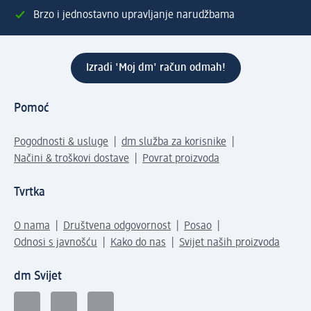
Brzo i jednostavno upravljanje narudžbama
Izradi 'Moj dm' račun odmah!
Pomoć
Pogodnosti & usluge
dm služba za korisnike
Načini & troškovi dostave
Povrat proizvoda
Tvrtka
O nama
Društvena odgovornost
Posao
Odnosi s javnošću
Kako do nas
Svijet naših proizvoda
dm Svijet