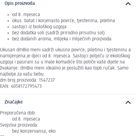
Opis proizvoda
od 8. mjeseca
okus: batat i korjenasto povrće, tjestenina, piletina
sastojci iz biološkog uzgoja
bez dodatka soli (sadrži prirodno prisutnu sol)
bez dodanih aroma, mlijeka i mliječnih proizvoda
Ukusan dmBio meni sadrži ukusno povrće, piletinu i tjesteninu a
namijenjena je djeci od 8. mjeseca. Sastojci potječu iz ekološkog
uzgoja i pasirani su u male komadiće što potiče vaše dijete na
žvakanje. dmBio meni idealno je poslužiti kao topli ručak. Samo
najbolje za vašu bebu.
dm broj proizvoda: 1547237
EAN: 4058172795473
Značajke
Preporučena dob:
od 8. mjeseca
Svojstva proizvoda:
bez konzervansa, eko