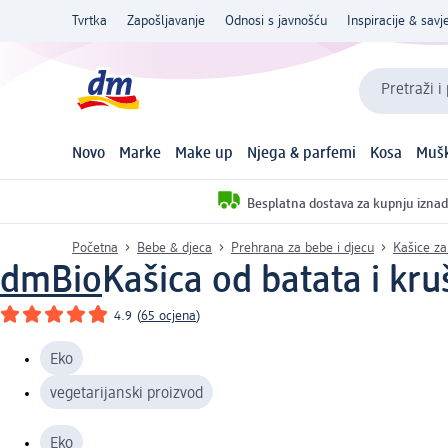
Tvrtka
Zapošljavanje
Odnosi s javnošću
Inspiracije & savje
Pretraži i
Novo
Marke
Make up
Njega & parfemi
Kosa
Mušk
Besplatna dostava za kupnju iznad
Početna
Bebe & djeca
Prehrana za bebe i djecu
Kašice z
dmBio
Kašica od batata i kru
4.9
(
65 ocjena
)
Eko
vegetarijanski proizvod
Eko