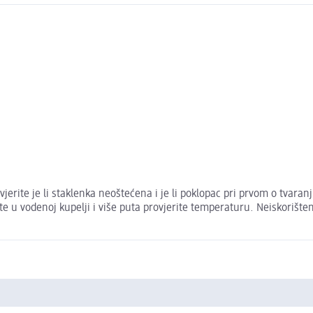
ovjerite je li staklenka neoštećena i je li poklopac pri prvom o tvar
ijte u vodenoj kupelji i više puta provjerite temperaturu. Neiskorište