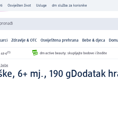
ti
Osviješten život
Usluge
dm služba za korisnike
 pronađi
arci
Zdravlje & OTC
Osviještena prehrana
Bebe & djeca
Doma
(1)
dm active beauty: skupljajte bodove i štedite
 49 €
a bebe
ške, 6+ mj., 190 g
Dodatak hr