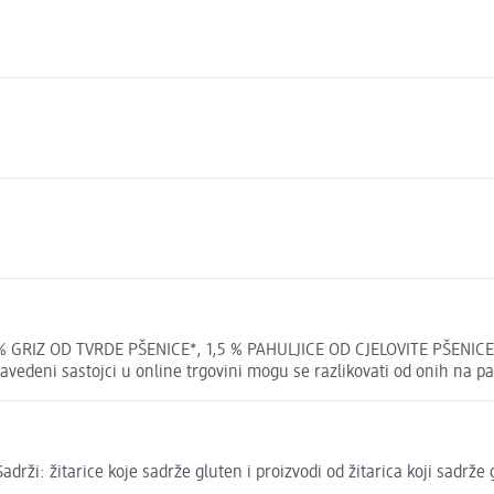
% GRIZ OD TVRDE PŠENICE*, 1,5 % PAHULJICE OD CJELOVITE PŠENICE* m
edeni sastojci u online trgovini mogu se razlikovati od onih na pa
Sadrži: žitarice koje sadrže gluten i proizvodi od žitarica koji sadrže