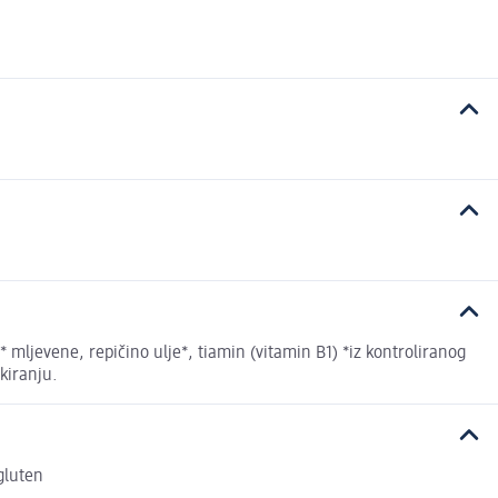
ljevene, repičino ulje*, tiamin (vitamin B1) *iz kontroliranog
kiranju.
 gluten