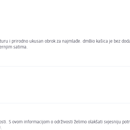
turu i prirodno ukusan obrok za najmlađe. dmBio kašica je bez dodat
ernjim satima.
živosti. S ovom informacijom o održivosti želimo olakšati svjesniju po
.