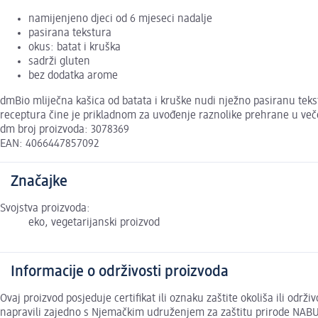
namijenjeno djeci od 6 mjeseci nadalje
pasirana tekstura
okus: batat i kruška
sadrži gluten
bez dodatka arome
dmBio mliječna kašica od batata i kruške nudi nježno pasiranu teks
receptura čine je prikladnom za uvođenje raznolike prehrane u več
dm broj proizvoda: 3078369
EAN: 4066447857092
Značajke
Svojstva proizvoda:
eko, vegetarijanski proizvod
Informacije o održivosti proizvoda
Ovaj proizvod posjeduje certifikat ili oznaku zaštite okoliša ili odr
napravili zajedno s Njemačkim udruženjem za zaštitu prirode NABU