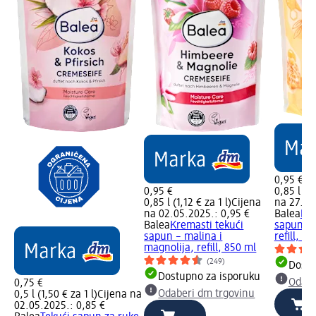
0,95 €
0,95 €
0,85 l (1,
0,85 l (1,12 € za 1 l)
Cijena
na 27.09
na 02.05.2025.: 0,95 €
Balea
Kre
Balea
Kremasti tekući
sapun – 
sapun – malina i
refill, 8
magnolija, refill, 850 ml
(249)
Dostu
Dostupno za isporuku
Odabe
0,75 €
Odaberi dm trgovinu
0,5 l (1,50 € za 1 l)
Cijena na
02.05.2025.: 0,85 €