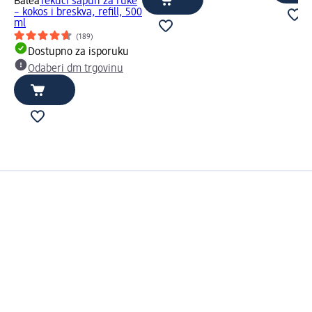
Balea
Tekući sapun za ruke
– kokos i breskva, refill, 500
ml
(189)
Dostupno za isporuku
Odaberi dm trgovinu