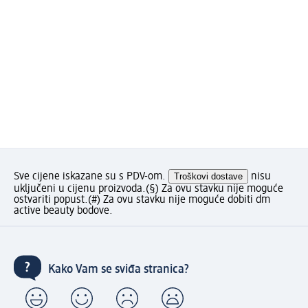
Sve cijene iskazane su s PDV-om.
Troškovi dostave
nisu
uključeni u cijenu proizvoda.
(§) Za ovu stavku nije moguće
ostvariti popust.
(#) Za ovu stavku nije moguće dobiti dm
active beauty bodove.
Kako Vam se sviđa stranica?