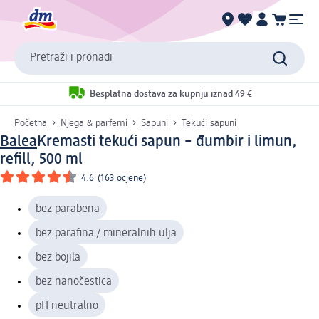
Pretraži i pronađi
Besplatna dostava za kupnju iznad 49 €
Početna
Njega & parfemi
Sapuni
Tekući sapuni
Balea
Kremasti tekući sapun – đumbir i limun,
refill, 500 ml
4.6
(
163 ocjene
)
bez parabena
bez parafina / mineralnih ulja
bez bojila
bez nanočestica
pH neutralno