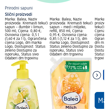
Prirodni sapuni
Slični proizvodi
Marka: Balea; Naziv
Marka: Balea; Naziv
Marka: B
proizvoda: Kremasti tekući
proizvoda: Kremasti tekući
proizvod
sapun – đumbir i limun,
sapun – med i mlijeko,
tekući sa
500 ml; Cijena: 0,80 €;
refill, 850 ml; Cijena:
Cijena: 
Osnovna cijena: 0,5 l
0,95 €; Osnovna cijena:
cijena: 0,
(1,60 € za 1 l); Ograničena
0,85 l (1,12 € za 1 l); dm
Ograniče
cijena Logo, dm marka
marka Logo; Dostupnost:
dm mark
Logo; Dostupnost: Status
Status zeleno Dostupno za
Dostupno
zeleno Dostupno za
isporuku, Status sivo
Dostupno
isporuku, Status sivo
Odaberi dm trgovinu
Status s
Odaberi dm trgovinu
trgovinu