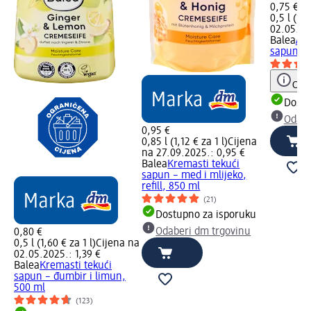
0,75 €
0,5 l (1,5
02.05.20
Balea
Aro
sapun, re
Obav
Dostu
Odabe
0,95 €
0,85 l (1,12 € za 1 l)
Cijena
na 27.09.2025.: 0,95 €
Balea
Kremasti tekući
sapun – med i mlijeko,
refill, 850 ml
(21)
Dostupno za isporuku
Odaberi dm trgovinu
0,80 €
0,5 l (1,60 € za 1 l)
Cijena na
02.05.2025.: 1,39 €
Balea
Kremasti tekući
sapun – đumbir i limun,
500 ml
(123)