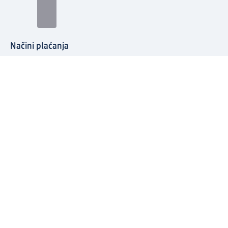
Načini plaćanja
Povežite se s nama