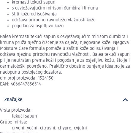
kremasti tekući sapun
s osvježavajućim mirisom đumbira i limuna
štiti kožu od isušivanja
održava prirodnu ravnotežu vlažnosti kože
pogodan za osjetljivu kožu
Balea kremasti tekući sapun s osvježavajućim mirisom đumbira i
limuna pruža nježno čišćenje za osjećaj njegovane kože. Njegova
Moisture Care formula pomaže u zaštiti kože od isušivanja i
održava njezinu prirodnu ravnotežu vlažnosti. Balea tekući sapun
pH je neutralan prema koži i pogodan je za osjetljivu kožu, što je i
dermatološki potvrđeno. Praktično dodatno punjenje idealno je za
nadopunu postojećeg dozatora.
dm broj proizvoda: 1524150
EAN: 4066447856514
Značajke
Vrsta proizvoda:
tekući sapun
Grupe mirisa:
drveni, voćni, citrusni, chypre, cvjetni