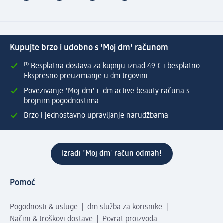
Kupujte brzo i udobno s 'Moj dm' računom
⁽¹⁾ Besplatna dostava za kupnju iznad 49 € i besplatno
Ekspresno preuzimanje u dm trgovini
Povezivanje 'Moj dm' i dm active beauty računa s
brojnim pogodnostima
Brzo i jednostavno upravljanje narudžbama
Izradi 'Moj dm' račun odmah!
Pomoć
Pogodnosti & usluge
dm služba za korisnike
Načini & troškovi dostave
Povrat proizvoda