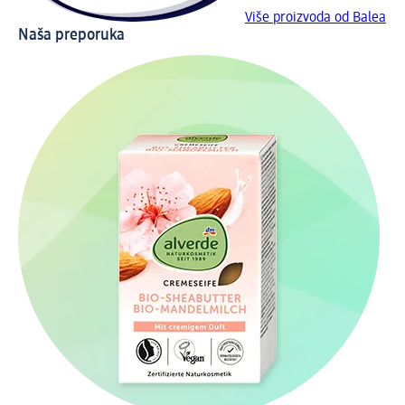
Više proizvoda od Balea
Naša preporuka
Otk
Pr