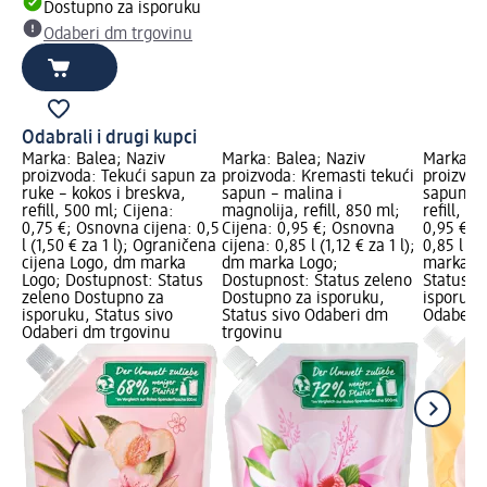
Dostupno za isporuku
Odaberi dm trgovinu
Odabrali i drugi kupci
Marka: Balea; Naziv
Marka: Balea; Naziv
Marka: B
proizvoda: Tekući sapun za
proizvoda: Kremasti tekući
proizvod
ruke – kokos i breskva,
sapun – malina i
sapun – 
refill, 500 ml; Cijena:
magnolija, refill, 850 ml;
refill, 8
0,75 €; Osnovna cijena: 0,5
Cijena: 0,95 €; Osnovna
0,95 €; 
l (1,50 € za 1 l); Ograničena
cijena: 0,85 l (1,12 € za 1 l);
0,85 l (1,
cijena Logo, dm marka
dm marka Logo;
marka Lo
Logo; Dostupnost: Status
Dostupnost: Status zeleno
Status z
zeleno Dostupno za
Dostupno za isporuku,
isporuku
isporuku, Status sivo
Status sivo Odaberi dm
Odaberi 
Odaberi dm trgovinu
trgovinu