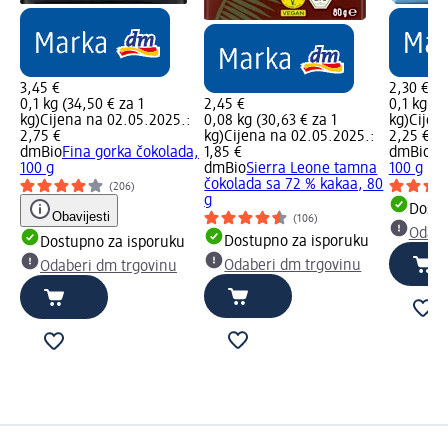
3,45 €
2,30 €
0,1 kg (34,50 € za 1
2,45 €
0,1 kg (2
kg)
Cijena na 02.05.2025.:
0,08 kg (30,63 € za 1
kg)
Cijen
2,75 €
kg)
Cijena na 02.05.2025.:
2,25 €
dmBio
Fina gorka čokolada,
1,85 €
dmBio
Ml
100 g
dmBio
Sierra Leone tamna
100 g
čokolada sa 72 % kakaa, 80
(206)
g
Dostu
Obavijesti
(106)
Odabe
Dostupno za isporuku
Dostupno za isporuku
Odaberi dm trgovinu
Odaberi dm trgovinu