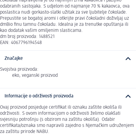
čokolada napravljena je od najfinijih zrna kakaovca i pažljivo
odabranih sastojaka. S udjelom od najmanje 70 % kakaovca, ova
poslastica nudi gorkasto-slatki užitak za sve ljubitelje čokolade.
Prepustite se bogatoj aromi i otkrijte pravi čokoladni doživljaj uz
dmBio finu tamnu čokoladu. Idealna je za trenutke opuštanja ili
kao dodatak vašim omiljenim slasticama.
dm broj proizvoda: 1488521
EAN: 4067796194548
Značajke
Svojstva proizvoda:
eko, veganski proizvod
Informacije o održivosti proizvoda
Ovaj proizvod posjeduje certifikat ili oznaku zaštite okoliša ili
održivosti. S ovom informacijom o održivosti želimo olakšati
svjesniju potrošnju (s obzirom na zaštitu okoliša). Odabir
certifikata/oznaka smo napravili zajedno s Njemačkim udruženjem
za zaštitu prirode NABU.