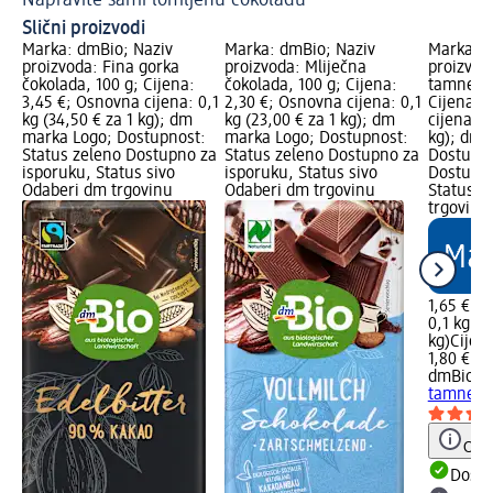
Slični proizvodi
Marka: dmBio; Naziv
Marka: dmBio; Naziv
Marka: d
proizvoda: Fina gorka
proizvoda: Mliječna
proizvoda
čokolada, 100 g; Cijena:
čokolada, 100 g; Cijena:
tamne čo
3,45 €; Osnovna cijena: 0,1
2,30 €; Osnovna cijena: 0,1
Cijena: 
kg (34,50 € za 1 kg); dm
kg (23,00 € za 1 kg); dm
cijena: 0
marka Logo; Dostupnost:
marka Logo; Dostupnost:
kg); dm 
Status zeleno Dostupno za
Status zeleno Dostupno za
Dostupno
isporuku, Status sivo
isporuku, Status sivo
Dostupno
Odaberi dm trgovinu
Odaberi dm trgovinu
Status s
trgovinu
1,65 €
0,1 kg (1
kg)
Cijen
1,80 €
dmBio
Sn
tamne čo
Obav
Dostu