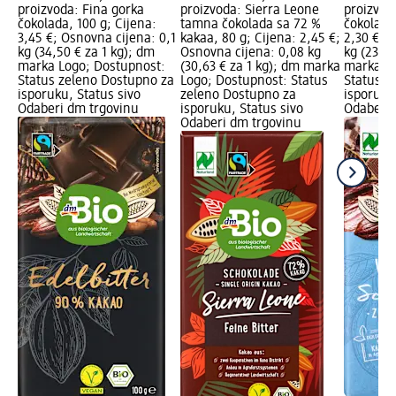
proizvoda: Fina gorka
proizvoda: Sierra Leone
proizvod
čokolada, 100 g; Cijena:
tamna čokolada sa 72 %
čokolada,
3,45 €; Osnovna cijena: 0,1
kakaa, 80 g; Cijena: 2,45 €;
2,30 €; 
kg (34,50 € za 1 kg); dm
Osnovna cijena: 0,08 kg
kg (23,00
marka Logo; Dostupnost:
(30,63 € za 1 kg); dm marka
marka Lo
Status zeleno Dostupno za
Logo; Dostupnost: Status
Status z
isporuku, Status sivo
zeleno Dostupno za
isporuku
Odaberi dm trgovinu
isporuku, Status sivo
Odaberi 
Odaberi dm trgovinu