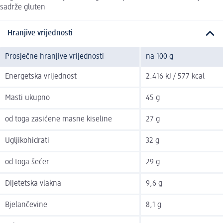
sadrže gluten
Hranjive vrijednosti
Prosječne hranjive vrijednosti
na 100 g
Energetska vrijednost
2.416 kJ / 577 kcal
Masti ukupno
45 g
od toga zasićene masne kiseline
27 g
Ugljikohidrati
32 g
od toga šećer
29 g
Dijetetska vlakna
9,6 g
Bjelančevine
8,1 g