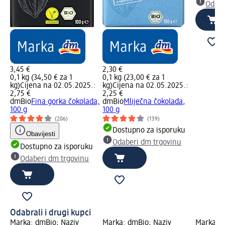
Odabe
3,45 €
2,30 €
0,1 kg (34,50 € za 1
0,1 kg (23,00 € za 1
kg)
Cijena na 02.05.2025.:
kg)
Cijena na 02.05.2025.:
2,75 €
2,25 €
dmBio
Fina gorka čokolada,
dmBio
Mliječna čokolada,
100 g
100 g
(206)
(139)
Dostupno za isporuku
Obavijesti
Odaberi dm trgovinu
Dostupno za isporuku
Odaberi dm trgovinu
Odabrali i drugi kupci
Marka: dmBio; Naziv
Marka: dmBio; Naziv
Marka: d