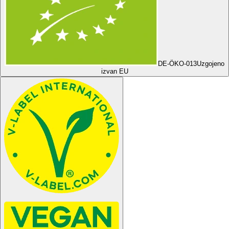
DE-ÖKO-013
Uzgojeno
izvan EU