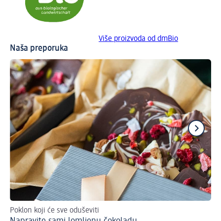
Više proizvoda od dmBio
Naša preporuka
Poklon koji će sve oduševiti
Re
Napravite sami lomljenu čokoladu
Zi