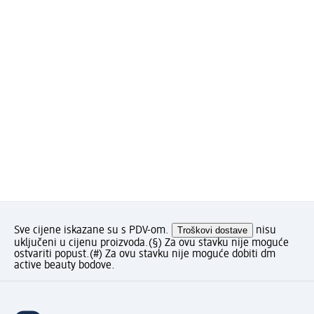
Sve cijene iskazane su s PDV-om.
Troškovi dostave
nisu
uključeni u cijenu proizvoda.
(§) Za ovu stavku nije moguće
ostvariti popust.
(#) Za ovu stavku nije moguće dobiti dm
active beauty bodove.