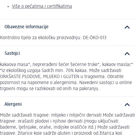
Više o pečatima i certifikatima
Obavezne informacije
Kontrolno tijelo za ekološku proizvodnju: DE-ÖKO-013
Sastojci
kakaova masa*, neprerađeni šećer šećerne trske*, kakaov maslac*
*iz ekološkog uzgoja Sadrži min. 70% kakaa. Može sadržavati
ORAŠASTE PLODOVE, MLIJEKO i GLUTEN u tragovima. Obratite
pozornost na napomene o alergenima. Navedeni sastojci u online
trgovini mogu se razlikovati od onih na pakiranju.
Alergeni
Može sadržavati tragove: mlijeko i mliječni derivati Može sadržavati
tragove: orašasti plodovi i njihovi derivati (mogu uključivati
bademe, lješnjake, orahe, indijske oraščiće itd.) Može sadržavati
tragove: žitarice koje sadrže gluten i proizvodi od žitarica koji