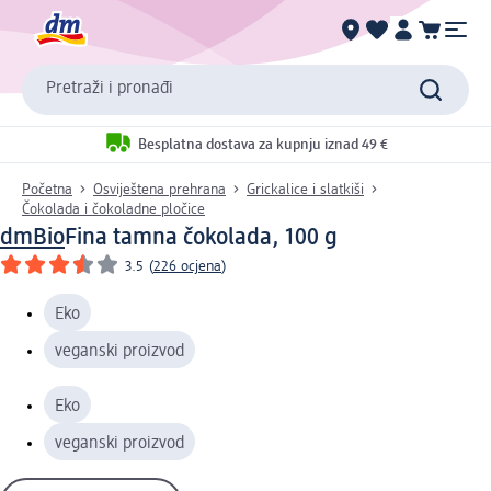
Pretraži i pronađi
Besplatna dostava za kupnju iznad 49 €
Početna
Osviještena prehrana
Grickalice i slatkiši
Čokolada i čokoladne pločice
dmBio
Fina tamna čokolada, 100 g
3.5
(
226 ocjena
)
Eko
veganski proizvod
Eko
veganski proizvod