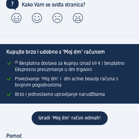
Kako Vam se sviđa stranica?
Kupujte brzo i udobno s 'Moj dm' računom
⁽¹⁾ Besplatna dostava za kupnju iznad 49 € i besplatno
Ekspresno preuzimanje u dm trgovini
Povezivanje 'Moj dm' i dm active beauty računa s
brojnim pogodnostima
Brzo i jednostavno upravljanje narudžbama
Izradi 'Moj dm' račun odmah!
Pomoć