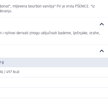
onat*, mljevena bourbon vanilija* Pir je vrsta PŠENICE. *iz
kiranju.
vi i njihovi derivati (mogu uključivati bademe, lješnjake, orahe,
0 g
kJ / 497 kcal