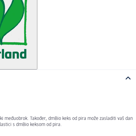
atki međuobrok. Također, dmBio keks od pira može zasladiti vaš dan
slastici s dmBio keksom od pira.