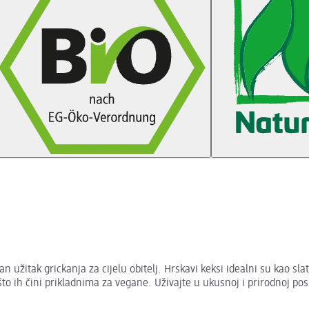
užitak grickanja za cijelu obitelj. Hrskavi keksi idealni su kao sl
 što ih čini prikladnima za vegane. Uživajte u ukusnoj i prirodnoj po