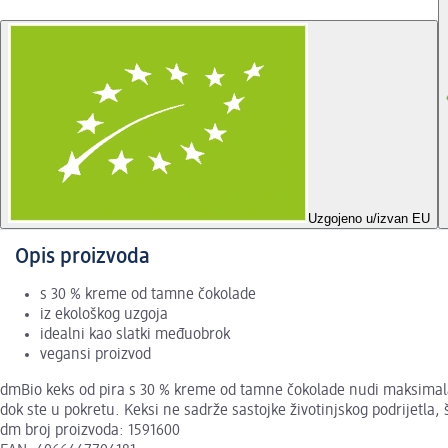
Uzgojeno u/izvan EU
Opis proizvoda
s 30 % kreme od tamne čokolade
iz ekološkog uzgoja
idealni kao slatki međuobrok
vegansi proizvod
dmBio keks od pira s 30 % kreme od tamne čokolade nudi maksimalan 
dok ste u pokretu. Keksi ne sadrže sastojke životinjskog podrijetla,
dm broj proizvoda: 1591600