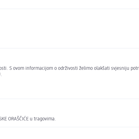
živosti. S ovom informacijom o održivosti želimo olakšati svjesniju po
.
LSKE ORAŠČIĆE u tragovima.