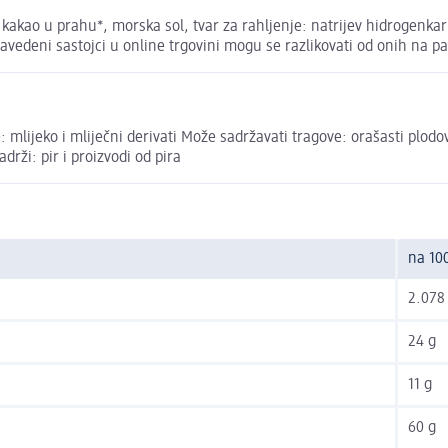
kao u prahu*, morska sol, tvar za rahljenje: natrijev hidrogenkarb
edeni sastojci u online trgovini mogu se razlikovati od onih na pa
: mlijeko i mliječni derivati Može sadržavati tragove: orašasti plodo
adrži: pir i proizvodi od pira
na 10
2.078 
24 g
11 g
60 g