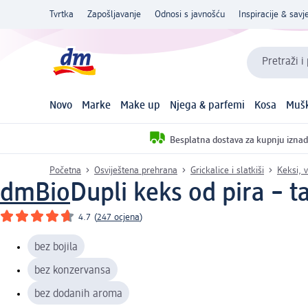
Tvrtka
Zapošljavanje
Odnosi s javnošću
Inspiracije & savje
Pretraži i
Novo
Marke
Make up
Njega & parfemi
Kosa
Mušk
Besplatna dostava za kupnju iznad
Početna
Osviještena prehrana
Grickalice i slatkiši
Keksi, v
dmBio
Dupli keks od pira – 
4.7
(
247 ocjena
)
bez bojila
bez konzervansa
bez dodanih aroma