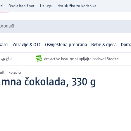
ti
Osviješten život
Usluge
dm služba za korisnike
 pronađi
arci
Zdravlje & OTC
Osviještena prehrana
Bebe & djeca
Doma
(1)
dm active beauty: skupljajte bodove i štedite
 49 €
afli i kolačići
tamna čokolada, 330 g