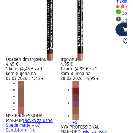
makeupsa
Dostu
Odabe
Odaberi dm trgovinu
trgovinu
4,45 €
4,95 €
1 kom. (4,45 € za 1
1 kom. (4,95 € za 1
kom.)
Cijena na
kom.)
Cijena na
03.03.2026.: 4,45 €
28.02.2026.: 4,95 €
NYX PROFESSIONAL
MAKEUP
Olovka za usne
+6
Suede Matte – 07
NYX PROFESSIONAL
Sandstorm, 1 g
MAKEUP
Olovka za usne