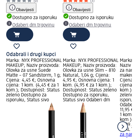
(0)
(3)
Obavijesti
Obavijesti
Dostupno za isporuku
Dostupno za isporuku
Odaberi dm trgovinu
Odaberi dm trgovinu
Odabrali i drugi kupci
Marka: NYX PROFESSIONAL
Marka: NYX PROFESSIONAL
Marka: 
MAKEUP; Naziv proizvoda:
MAKEUP; Naziv proizvoda:
Naziv pr
Olovka za usne Suede
Olovka za usne Slim – 810
za nano
Matte – 07 Sandstorm, 1 g;
Natural, 1,04 g; Cijena:
makeupsa
Cijena: 4,45 €; Osnovna
4,95 €; Osnovna cijena: 1
Cijena: 
cijena: 1 kom. (4,45 € za 1
kom. (4,95 € za 1 kom.);
cijena: 1
kom.); Dostupnost: Status
Dostupnost: Status zeleno
kom.); D
zeleno Dostupno za
Dostupno za isporuku,
zeleno D
isporuku, Status sivo
Status sivo Odaberi dm
isporuku
Odaberi 
11,95 €
1 kom. (1
kom.)
Cij
17.09.202
REAL TE
za nano