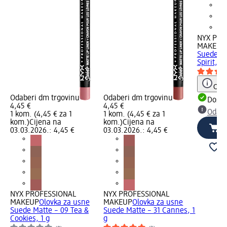
NYX PRO
MAKEUP
Suede Ma
Spirit, 1 
Obav
Odaberi dm trgovinu
Odaberi dm trgovinu
Dostu
4,45 €
4,45 €
Odabe
1 kom. (4,45 € za 1
1 kom. (4,45 € za 1
kom.)
Cijena na
kom.)
Cijena na
03.03.2026.: 4,45 €
03.03.2026.: 4,45 €
NYX PROFESSIONAL
NYX PROFESSIONAL
MAKEUP
Olovka za usne
MAKEUP
Olovka za usne
Suede Matte – 09 Tea &
Suede Matte – 31 Cannes, 1
Cookies, 1 g
g