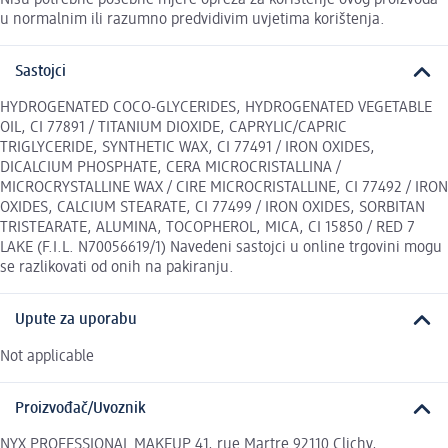
u normalnim ili razumno predvidivim uvjetima korištenja.
Sastojci
HYDROGENATED COCO-GLYCERIDES, HYDROGENATED VEGETABLE
OIL, CI 77891 / TITANIUM DIOXIDE, CAPRYLIC/CAPRIC
TRIGLYCERIDE, SYNTHETIC WAX, CI 77491 / IRON OXIDES,
DICALCIUM PHOSPHATE, CERA MICROCRISTALLINA /
MICROCRYSTALLINE WAX / CIRE MICROCRISTALLINE, CI 77492 / IRON
OXIDES, CALCIUM STEARATE, CI 77499 / IRON OXIDES, SORBITAN
TRISTEARATE, ALUMINA, TOCOPHEROL, MICA, CI 15850 / RED 7
LAKE (F.I.L. N70056619/1) Navedeni sastojci u online trgovini mogu
se razlikovati od onih na pakiranju.
Upute za uporabu
Not applicable
Proizvođač/Uvoznik
NYX PROFESSIONAL MAKEUP 41, rue Martre 92110 Clichy,