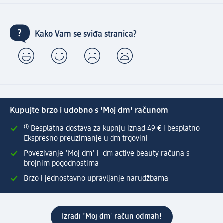
Kako Vam se sviđa stranica?
Kupujte brzo i udobno s 'Moj dm' računom
⁽¹⁾ Besplatna dostava za kupnju iznad 49 € i besplatno
Ekspresno preuzimanje u dm trgovini
Povezivanje 'Moj dm' i dm active beauty računa s
brojnim pogodnostima
Brzo i jednostavno upravljanje narudžbama
Izradi 'Moj dm' račun odmah!