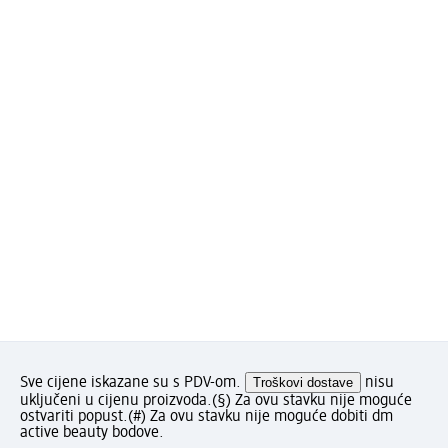
Sve cijene iskazane su s PDV-om.
Troškovi dostave
nisu
uključeni u cijenu proizvoda.
(§) Za ovu stavku nije moguće
ostvariti popust.
(#) Za ovu stavku nije moguće dobiti dm
active beauty bodove.