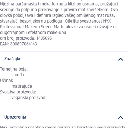
Njezina baršunasta i meka formula klizi po usnama, pružajući
srednje do potpuno prekrivanje s pravim mat završetkom. Ova
olovka poboljšava i definira izgled vašeg omiljenog mat ruža,
stvarajući besprijekornu podlogu. Otkrijte svestranost NYX
Professional Makeup Suede Matte olovke za usne i uživajte u
dugotrajnom i efektnom make-upu.
dm broj proizvoda: 1485095
EAN: 800897064143
Značajke
Temeljna boja:
smeđa
Učinak:
matirajuće
Svojstva proizvoda:
veganski proizvod
Upozorenja
Nisu potrebne posebne mjere opreza za korištenje ovog proizvoda