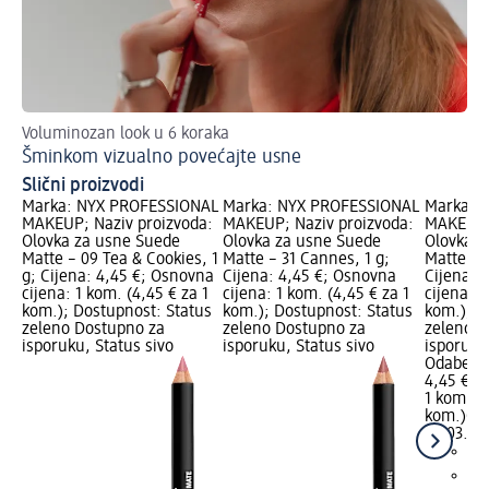
Voluminozan look u 6 koraka
Is
Šminkom vizualno povećajte usne
Ve
Slični proizvodi
Marka: NYX PROFESSIONAL
Marka: NYX PROFESSIONAL
Marka: 
MAKEUP; Naziv proizvoda:
MAKEUP; Naziv proizvoda:
MAKEUP; 
Olovka za usne Suede
Olovka za usne Suede
Olovka z
Matte – 09 Tea & Cookies, 1
Matte – 31 Cannes, 1 g;
Matte – 5
g; Cijena: 4,45 €; Osnovna
Cijena: 4,45 €; Osnovna
Cijena: 
cijena: 1 kom. (4,45 € za 1
cijena: 1 kom. (4,45 € za 1
cijena: 1
kom.); Dostupnost: Status
kom.); Dostupnost: Status
kom.); D
zeleno Dostupno za
zeleno Dostupno za
zeleno D
isporuku, Status sivo
isporuku, Status sivo
isporuku
Odaberi 
4,45 €
1 kom. (4
kom.)
Cij
03.03.20