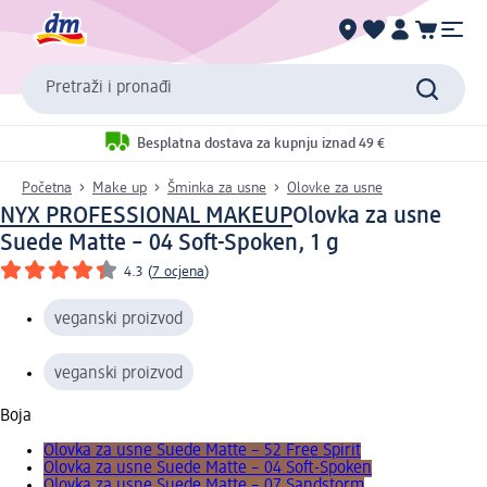
Pretraži i pronađi
Besplatna dostava za kupnju iznad 49 €
Početna
Make up
Šminka za usne
Olovke za usne
NYX PROFESSIONAL MAKEUP
Olovka za usne
Suede Matte – 04 Soft-Spoken, 1 g
4.3
(
7 ocjena
)
veganski proizvod
veganski proizvod
Boja
Olovka za usne Suede Matte – 52 Free Spirit
Olovka za usne Suede Matte – 04 Soft-Spoken
Olovka za usne Suede Matte – 07 Sandstorm