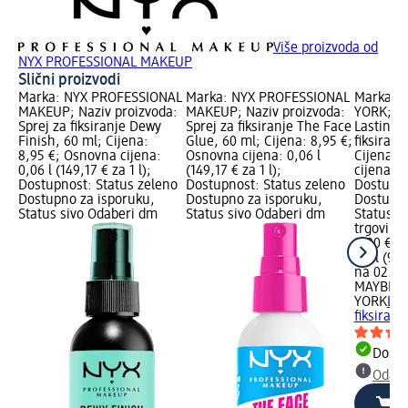
Više proizvoda od
NYX PROFESSIONAL MAKEUP
Slični proizvodi
Marka: NYX PROFESSIONAL
Marka: NYX PROFESSIONAL
Marka: 
MAKEUP; Naziv proizvoda:
MAKEUP; Naziv proizvoda:
YORK; Na
Sprej za fiksiranje Dewy
Sprej za fiksiranje The Face
Lasting F
Finish, 60 ml; Cijena:
Glue, 60 ml; Cijena: 8,95 €;
fiksiranj
8,95 €; Osnovna cijena:
Osnovna cijena: 0,06 l
Cijena: 
0,06 l (149,17 € za 1 l);
(149,17 € za 1 l);
cijena: 0,
Dostupnost: Status zeleno
Dostupnost: Status zeleno
Dostupno
Dostupno za isporuku,
Dostupno za isporuku,
Dostupno
Status sivo Odaberi dm
Status sivo Odaberi dm
Status s
trgovinu
9,90 €
0,1 l (99,
na 02.05
MAYBELL
YORK
Las
fiksiran
Dostu
Odabe