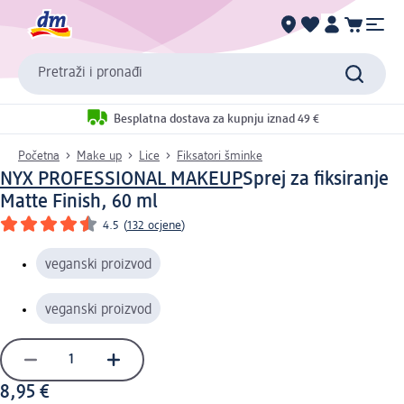
Pretraži i pronađi
Besplatna dostava za kupnju iznad 49 €
Početna
Make up
Lice
Fiksatori šminke
NYX PROFESSIONAL MAKEUP
Sprej za fiksiranje
Matte Finish, 60 ml
4.5
(
132 ocjene
)
veganski proizvod
veganski proizvod
8,95 €