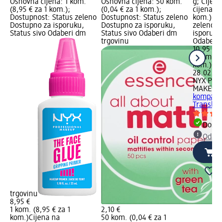
Osnovna cijena: 1 kom.
Osnovna cijena: 50 kom.
g; Cijen
(8,95 € za 1 kom.);
(0,04 € za 1 kom.);
cijena: 1
Dostupnost: Status zeleno
Dostupnost: Status zeleno
kom.); D
Dostupno za isporuku,
Dostupno za isporuku,
zeleno D
Status sivo Odaberi dm
Status sivo Odaberi dm
isporuku
trgovinu
Odaberi 
10,95 €
1 kom. (1
kom.)
Cij
28.02.20
NYX PRO
MAKEUP
kompaktn
Transluc
Dostu
Odabe
trgovinu
8,95 €
1 kom. (8,95 € za 1
2,10 €
kom.)
Cijena na
50 kom. (0,04 € za 1