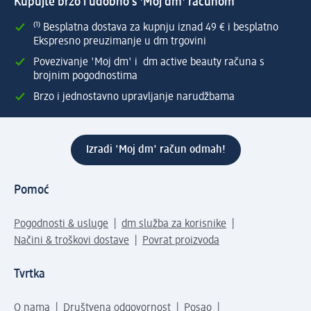
Kupujte brzo i udobno s 'Moj dm' računom
⁽¹⁾ Besplatna dostava za kupnju iznad 49 € i besplatno
Ekspresno preuzimanje u dm trgovini
Povezivanje 'Moj dm' i dm active beauty računa s
brojnim pogodnostima
Brzo i jednostavno upravljanje narudžbama
Izradi 'Moj dm' račun odmah!
Pomoć
Pogodnosti & usluge
dm služba za korisnike
Načini & troškovi dostave
Povrat proizvoda
Tvrtka
O nama
Društvena odgovornost
Posao