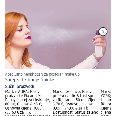
Apsolutno neophodan za postojan make up!
Nav
Sprej za fiksiranje šminke
Ne
Slični proizvodi
Marka: AURA; Naziv
Marka: essence; Naziv
Marka: 
proizvoda: Fix and Mist
proizvoda: fix & Last sprej
YORK; Na
Papaya sprej za fiksiranje,
za fiksiranje, 50 ml; Cijena:
Lasting F
80 ml; Cijena: 4,45 €;
3,70 €; Osnovna cijena:
fiksiranj
Osnovna cijena: 0,08 l
0,05 l (74,00 € za 1 l);
Cijena: 
(55,63 € za 1 l);
Dostupnost: Status zeleno
cijena: 0,