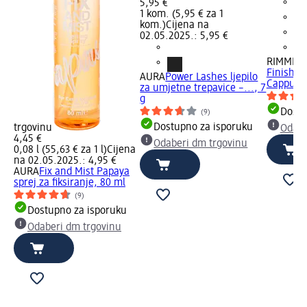
5,95 €
1 kom. (5,95 € za 1
kom.)
Cijena na
02.05.2025.: 5,95 €
RIMMEL
Finish o
AURA
Power Lashes ljepilo
Cappucci
za umjetne trepavice –..., 7
g
Dostu
(9)
Dostupno za isporuku
trgovinu
Odabe
4,45 €
Odaberi dm trgovinu
0,08 l (55,63 € za 1 l)
Cijena
na 02.05.2025.: 4,95 €
AURA
Fix and Mist Papaya
sprej za fiksiranje, 80 ml
(9)
Dostupno za isporuku
Odaberi dm trgovinu