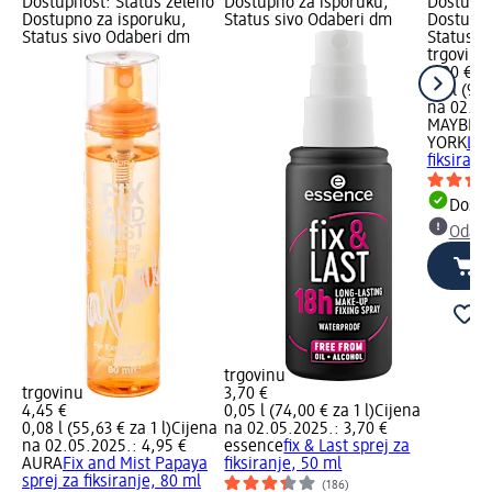
Dostupnost: Status zeleno
Dostupno za isporuku,
Dostupno
Dostupno za isporuku,
Status sivo Odaberi dm
Dostupno
Status sivo Odaberi dm
Status s
trgovinu
9,90 €
0,1 l (99,
na 02.05
MAYBELL
YORK
Las
fiksiran
Dostu
Odabe
trgovinu
trgovinu
3,70 €
4,45 €
0,05 l (74,00 € za 1 l)
Cijena
0,08 l (55,63 € za 1 l)
Cijena
na 02.05.2025.: 3,70 €
na 02.05.2025.: 4,95 €
essence
fix & Last sprej za
AURA
Fix and Mist Papaya
fiksiranje, 50 ml
sprej za fiksiranje, 80 ml
(186)