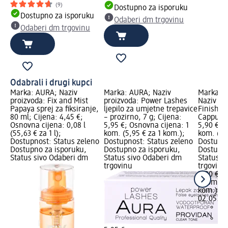
(9)
Dostupno za isporuku
Dostupno za isporuku
Odaberi dm trgovinu
Odaberi dm trgovinu
Odabrali i drugi kupci
Marka: AURA; Naziv
Marka: AURA; Naziv
Marka: 
proizvoda: Fix and Mist
proizvoda: Power Lashes
Naziv pr
Papaya sprej za fiksiranje,
ljepilo za umjetne trepavice
Finish o
80 ml; Cijena: 4,45 €;
– prozirno, 7 g; Cijena:
Cappucci
Osnovna cijena: 0,08 l
5,95 €; Osnovna cijena: 1
5,90 €; 
(55,63 € za 1 l);
kom. (5,95 € za 1 kom.);
kom. (5,
Dostupnost: Status zeleno
Dostupnost: Status zeleno
Dostupno
Dostupno za isporuku,
Dostupno za isporuku,
Dostupno
Status sivo Odaberi dm
Status sivo Odaberi dm
Status s
trgovinu
trgovinu
5,90 €
1 kom. (5
kom.)
Cij
02.05.20