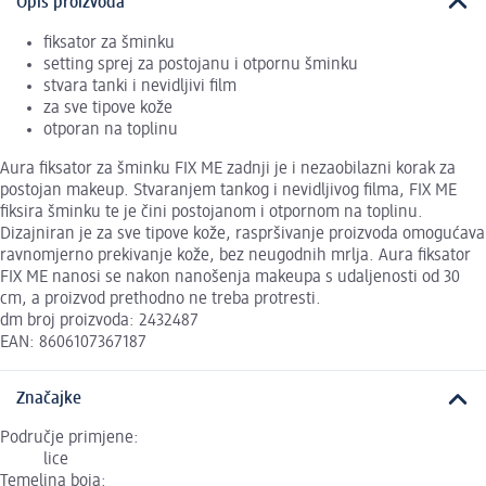
Opis proizvoda
fiksator za šminku
setting sprej za postojanu i otpornu šminku
stvara tanki i nevidljivi film
za sve tipove kože
otporan na toplinu
Aura fiksator za šminku FIX ME zadnji je i nezaobilazni korak za
postojan makeup. Stvaranjem tankog i nevidljivog filma, FIX ME
fiksira šminku te je čini postojanom i otpornom na toplinu.
Dizajniran je za sve tipove kože, raspršivanje proizvoda omogućava
ravnomjerno prekivanje kože, bez neugodnih mrlja. Aura fiksator
FIX ME nanosi se nakon nanošenja makeupa s udaljenosti od 30
cm, a proizvod prethodno ne treba protresti.
dm broj proizvoda: 2432487
EAN: 8606107367187
Značajke
Područje primjene:
lice
Temeljna boja: