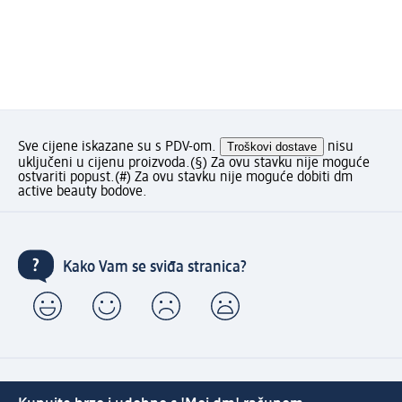
Sve cijene iskazane su s PDV-om.
Troškovi dostave
nisu
uključeni u cijenu proizvoda.
(§) Za ovu stavku nije moguće
ostvariti popust.
(#) Za ovu stavku nije moguće dobiti dm
active beauty bodove.
Kako Vam se sviđa stranica?