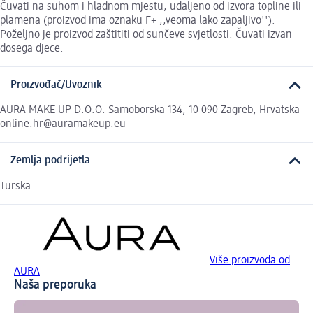
Čuvati na suhom i hladnom mjestu, udaljeno od izvora topline ili
plamena (proizvod ima oznaku F+ ,,veoma lako zapaljivo'').
Poželjno je proizvod zaštititi od sunčeve svjetlosti. Čuvati izvan
dosega djece.
Proizvođač/Uvoznik
AURA MAKE UP D.O.O. Samoborska 134, 10 090 Zagreb, Hrvatska
online.hr@auramakeup.eu
Zemlja podrijetla
Turska
Više proizvoda od
AURA
Naša preporuka