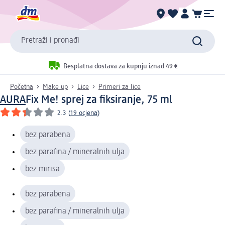
Pretraži i pronađi
Besplatna dostava za kupnju iznad 49 €
Početna
Make up
Lice
Primeri za lice
AURA
Fix Me! sprej za fiksiranje, 75 ml
2.3
(
19 ocjena
)
bez parabena
bez parafina / mineralnih ulja
bez mirisa
bez parabena
bez parafina / mineralnih ulja