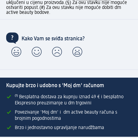
uključeni u cijenu proizvoda.
(§) Za ovu stavku nije moguće
ostvariti popust.
(#) Za ovu stavku nije moguće dobiti dm
active beauty bodove.
Kako Vam se sviđa stranica?
Kupujte brzo i udobno s 'Moj dm' računom
⁽¹⁾ Besplatna dostava za kupnju iznad 49 € i besplatno
Ekspresno preuzimanje u dm trgovini
Povezivanje 'Moj dm' i dm active beauty računa s
brojnim pogodnostima
Brzo i jednostavno upravljanje narudžbama