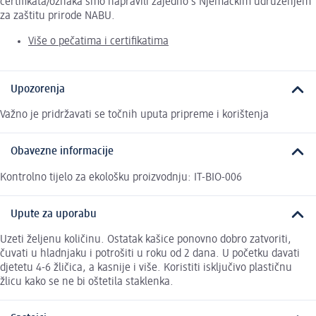
certifikata/oznaka smo napravili zajedno s Njemačkim udruženjem
za zaštitu prirode NABU.
Više o pečatima i certifikatima
Upozorenja
Važno je pridržavati se točnih uputa pripreme i korištenja
Obavezne informacije
Kontrolno tijelo za ekološku proizvodnju: IT-BIO-006
Upute za uporabu
Uzeti željenu količinu. Ostatak kašice ponovno dobro zatvoriti,
čuvati u hladnjaku i potrošiti u roku od 2 dana. U početku davati
djetetu 4-6 žličica, a kasnije i više. Koristiti isključivo plastičnu
žlicu kako se ne bi oštetila staklenka.