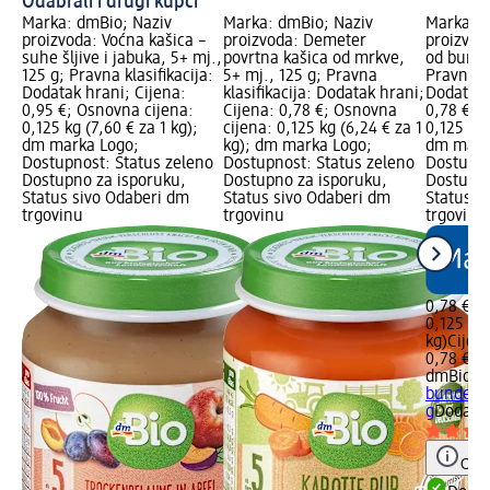
Odabrali i drugi kupci
Marka: dmBio; Naziv
Marka: dmBio; Naziv
Marka: d
proizvoda: Voćna kašica –
proizvoda: Demeter
proizvod
suhe šljive i jabuka, 5+ mj.,
povrtna kašica od mrkve,
od bunde
125 g; Pravna klasifikacija:
5+ mj., 125 g; Pravna
Pravna kl
Dodatak hrani; Cijena:
klasifikacija: Dodatak hrani;
Dodatak 
0,95 €; Osnovna cijena:
Cijena: 0,78 €; Osnovna
0,78 €; 
0,125 kg (7,60 € za 1 kg);
cijena: 0,125 kg (6,24 € za 1
0,125 kg 
dm marka Logo;
kg); dm marka Logo;
dm mark
Dostupnost: Status zeleno
Dostupnost: Status zeleno
Dostupno
Dostupno za isporuku,
Dostupno za isporuku,
Dostupno
Status sivo Odaberi dm
Status sivo Odaberi dm
Status s
trgovinu
trgovinu
trgovinu
0,78 €
0,125 kg 
kg)
Cijen
0,78 €
dmBio
Po
bundeve,
g
Dodatak
Obav