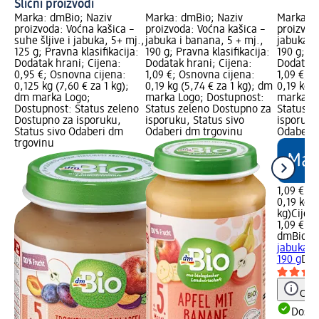
Slični proizvodi
Marka: dmBio; Naziv
Marka: dmBio; Naziv
Marka: d
proizvoda: Voćna kašica –
proizvoda: Voćna kašica –
proizvod
suhe šljive i jabuka, 5+ mj.,
jabuka i banana, 5 + mj.,
jabuka i 
125 g; Pravna klasifikacija:
190 g; Pravna klasifikacija:
190 g; Pr
Dodatak hrani; Cijena:
Dodatak hrani; Cijena:
Dodatak 
0,95 €; Osnovna cijena:
1,09 €; Osnovna cijena:
1,09 €; 
0,125 kg (7,60 € za 1 kg);
0,19 kg (5,74 € za 1 kg); dm
0,19 kg (
dm marka Logo;
marka Logo; Dostupnost:
marka Lo
Dostupnost: Status zeleno
Status zeleno Dostupno za
Status z
Dostupno za isporuku,
isporuku, Status sivo
isporuku
Status sivo Odaberi dm
Odaberi dm trgovinu
Odaberi 
trgovinu
1,09 €
0,19 kg (
kg)
Cijen
1,09 €
dmBio
Vo
jabuka i 
190 g
Dod
Obav
Dostu