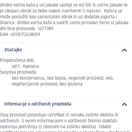
dmBio voćna kašica od jabuke sastoji se od 100 % sočne jabuke te
je idealan obrok za bebe nakon navršenih 5 mjeseci. Kašica se
može poslužiti kao samostalan obrok ili uz dodatak jogurta i
žitarica. dmBio voćna kašica sadrži samo prirodan šećer iz jabuka.
dm broj proizvoda: 1477389
EAN: 4058172438059
Značajke
Preporučena dob:
od 5. mjeseca
Svojstva proizvoda:
bez konzervansa, bez bojila, veganski proizvod, eko,
vegetarijanski proizvod, bez glutena
Informacije o održivosti proizvoda
Ovaj proizvod posjeduje certifikat ili oznaku zaštite okoliša ili
održivosti. S ovom informacijom o održivosti želimo olakšati
svjesniju potrošnju (s obzirom na zaštitu okoliša). Odabir