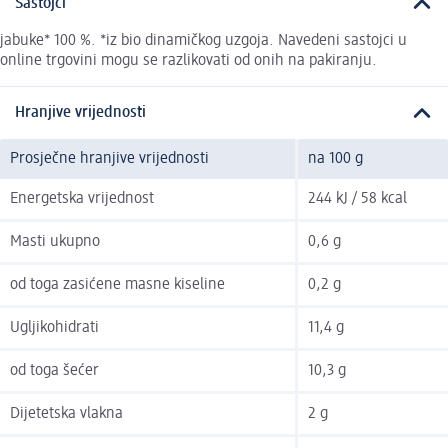
Sastojci
jabuke* 100 %. *iz bio dinamičkog uzgoja. Navedeni sastojci u
online trgovini mogu se razlikovati od onih na pakiranju.
Hranjive vrijednosti
Prosječne hranjive vrijednosti
na 100 g
Energetska vrijednost
244 kJ / 58 kcal
Masti ukupno
0,6 g
od toga zasićene masne kiseline
0,2 g
Ugljikohidrati
11,4 g
od toga šećer
10,3 g
Dijetetska vlakna
2 g