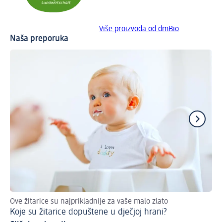
Više proizvoda od dmBio
Naša preporuka
Ove žitarice su najprikladnije za vaše malo zlato
Pa
Koje su žitarice dopuštene u dječjoj hrani?
Sa