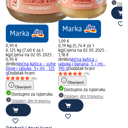
Odabe
1,09 €
0,95 €
0,19 kg (5,74 € za 1
0,125 kg (7,60 € za 1
kg)
Cijena na 02.05.2025.:
kg)
Cijena na 02.05.2025.:
1,18 €
0,95 €
dmBio
Voćna kašica –
dmBio
Voćna kašica – suhe
jabuka i banana, 5 + mj.,
šljive i jabuka, 5+ mj., 125
190 g
Dodatak hrani
g
Dodatak hrani
(79)
(86)
Obavijesti
Obavijesti
Dostupno za isporuku
Dostupno za isporuku
Odaberi dm trgovinu
Odaberi dm trgovinu