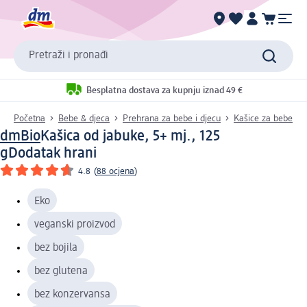
Pretraži i pronađi
Besplatna dostava za kupnju iznad 49 €
Početna
Bebe & djeca
Prehrana za bebe i djecu
Kašice za bebe
dmBio
Kašica od jabuke, 5+ mj., 125
g
Dodatak hrani
4.8
(
88 ocjena
)
Eko
veganski proizvod
bez bojila
bez glutena
bez konzervansa