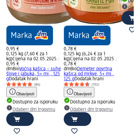
Dostu
Odabe
0,95 €
0,78 €
0,125 kg (7,60 € za 1
0,125 kg (6,24 € za 1
kg)
Cijena na 02.05.2025.:
kg)
Cijena na 02.05.2025.:
0,95 €
0,78 €
dmBio
Voćna kašica – suhe
dmBio
Demeter povrtna
šljive i jabuka, 5+ mj., 125
kašica od mrkve, 5+ mj.,
g
Dodatak hrani
125 g
Dodatak hrani
(86)
(102)
Obavijesti
Obavijesti
Dostupno za isporuku
Dostupno za isporuku
Odaberi dm trgovinu
Odaberi dm trgovinu