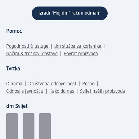
Izradi 'Moj dm' račun odmah!
Pomoć
Pogodnosti & usluge
dm služba za korisnike
Načini & troškovi dostave
Povrat proizvoda
Tvrtka
O nama
Društvena odgovornost
Posao
Odnosi s javnošću
Kako do nas
Svijet naših proizvoda
dm Svijet