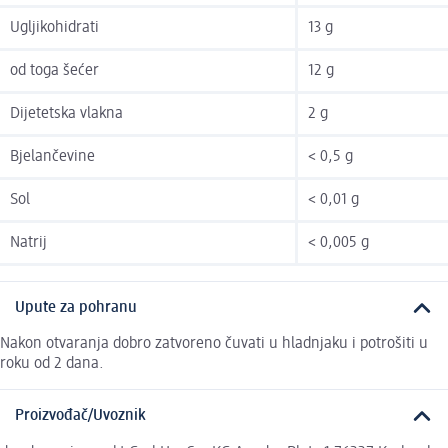
Ugljikohidrati
13 g
od toga šećer
12 g
Dijetetska vlakna
2 g
Bjelančevine
< 0,5 g
Sol
< 0,01 g
Natrij
< 0,005 g
Upute za pohranu
Nakon otvaranja dobro zatvoreno čuvati u hladnjaku i potrošiti u
roku od 2 dana.
Proizvođač/Uvoznik