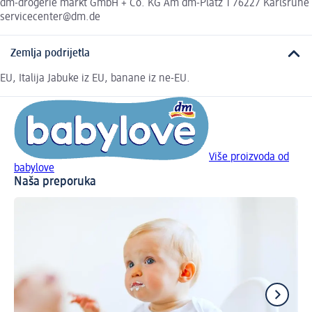
dm-drogerie markt GmbH + Co. KG Am dm-Platz 1 76227 Karlsruhe
servicecenter@dm.de
Zemlja podrijetla
EU, Italija Jabuke iz EU, banane iz ne-EU.
Više proizvoda od
babylove
Naša preporuka