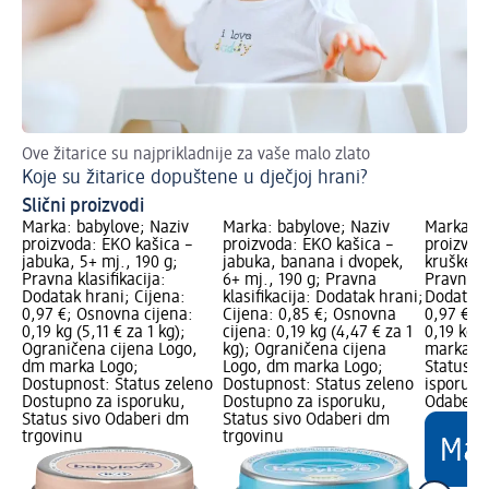
Ove žitarice su najprikladnije za vaše malo zlato
Pa
Koje su žitarice dopuštene u dječjoj hrani?
Sa
Slični proizvodi
Marka: babylove; Naziv
Marka: babylove; Naziv
Marka: b
proizvoda: EKO kašica –
proizvoda: EKO kašica –
proizvod
jabuka, 5+ mj., 190 g;
jabuka, banana i dvopek,
kruške, 5
Pravna klasifikacija:
6+ mj., 190 g; Pravna
Pravna kl
Dodatak hrani; Cijena:
klasifikacija: Dodatak hrani;
Dodatak 
0,97 €; Osnovna cijena:
Cijena: 0,85 €; Osnovna
0,97 €; 
0,19 kg (5,11 € za 1 kg);
cijena: 0,19 kg (4,47 € za 1
0,19 kg (
Ograničena cijena Logo,
kg); Ograničena cijena
marka Lo
dm marka Logo;
Logo, dm marka Logo;
Status z
Dostupnost: Status zeleno
Dostupnost: Status zeleno
isporuku
Dostupno za isporuku,
Dostupno za isporuku,
Odaberi 
Status sivo Odaberi dm
Status sivo Odaberi dm
trgovinu
trgovinu