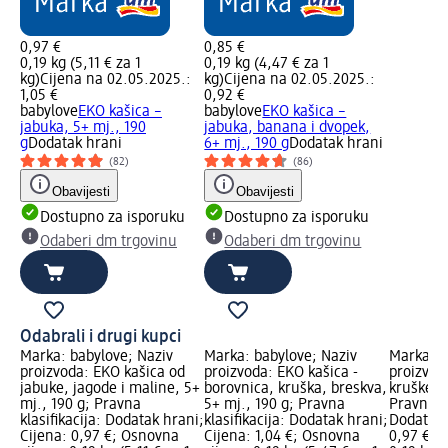
0,97 €
0,85 €
0,19 kg (5,11 € za 1
0,19 kg (4,47 € za 1
kg)
Cijena na 02.05.2025.:
kg)
Cijena na 02.05.2025.:
1,05 €
0,92 €
babylove
EKO kašica –
babylove
EKO kašica –
jabuka, 5+ mj., 190
jabuka, banana i dvopek,
g
Dodatak hrani
6+ mj., 190 g
Dodatak hrani
(82)
(86)
Obavijesti
Obavijesti
Dostupno za isporuku
Dostupno za isporuku
Odaberi dm trgovinu
Odaberi dm trgovinu
Odabrali i drugi kupci
Marka: babylove; Naziv
Marka: babylove; Naziv
Marka: b
proizvoda: EKO kašica od
proizvoda: EKO kašica -
proizvod
jabuke, jagode i maline, 5+
borovnica, kruška, breskva,
kruške, 5
mj., 190 g; Pravna
5+ mj., 190 g; Pravna
Pravna kl
klasifikacija: Dodatak hrani;
klasifikacija: Dodatak hrani;
Dodatak 
Cijena: 0,97 €; Osnovna
Cijena: 1,04 €; Osnovna
0,97 €; 