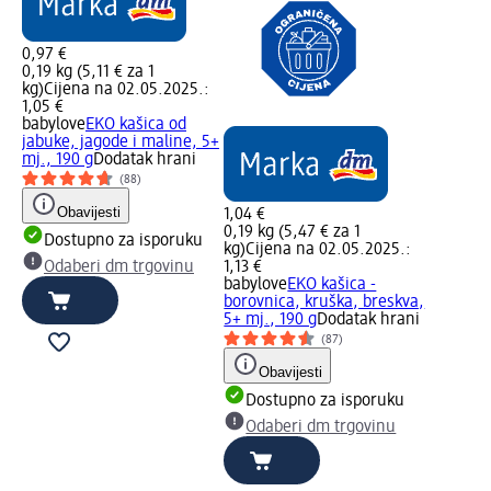
0,97 €
0,19 kg (5,11 € za 1
kg)
Cijena na 02.05.2025.:
1,05 €
babylove
EKO kašica od
jabuke, jagode i maline, 5+
mj., 190 g
Dodatak hrani
(88)
Obavijesti
1,04 €
0,19 kg (5,47 € za 1
Dostupno za isporuku
kg)
Cijena na 02.05.2025.:
Odaberi dm trgovinu
1,13 €
babylove
EKO kašica -
borovnica, kruška, breskva,
5+ mj., 190 g
Dodatak hrani
(87)
Obavijesti
Dostupno za isporuku
Odaberi dm trgovinu