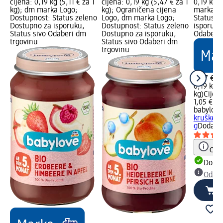
cijena: 0,19 kg (5,11 € za 1
cijena: 0,19 kg (5,47 € za 1
0,19 kg (
kg); dm marka Logo;
kg); Ograničena cijena
marka Lo
Dostupnost: Status zeleno
Logo, dm marka Logo;
Status z
Dostupno za isporuku,
Dostupnost: Status zeleno
isporuku
Status sivo Odaberi dm
Dostupno za isporuku,
Odaberi 
trgovinu
Status sivo Odaberi dm
trgovinu
0,97 €
0,19 kg (
kg)
Cijen
1,05 €
babylove
kruške, 
g
Dodatak
Obav
Dostu
Odabe