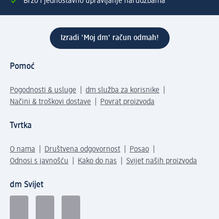
Brzo i jednostavno upravljanje narudžbama
Izradi 'Moj dm' račun odmah!
Pomoć
Pogodnosti & usluge
dm služba za korisnike
Načini & troškovi dostave
Povrat proizvoda
Tvrtka
O nama
Društvena odgovornost
Posao
Odnosi s javnošću
Kako do nas
Svijet naših proizvoda
dm Svijet