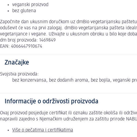
veganski proizvod
bez glutena
Započnite dan ukusnim doručkom uz dmBio vegetarijansku paštetu n
oduševit će vas na prvi zalogaj. dmBio vegetarijanska pašteta idealn
vegetarijance i vegane. Uživajte u ukusnom obroku u bilo koje dob
dm broj proizvoda: 1469849
EAN: 4066447910674
Značajke
Svojstva proizvoda:
bez konzervansa, bez dodanih aroma, bez bojila, veganski pro
Informacije o održivosti proizvoda
Ovaj proizvod posjeduje certifikat ili oznaku zaštite okoliša ili odr
napravili zajedno s Njemačkim udruženjem za zaštitu prirode NABU
Više o pečatima i certifikatima