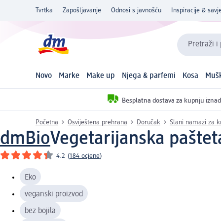
Tvrtka
Zapošljavanje
Odnosi s javnošću
Inspiracije & savje
Pretraži i
Novo
Marke
Make up
Njega & parfemi
Kosa
Mušk
Besplatna dostava za kupnju iznad
Početna
Osviještena prehrana
Doručak
Slani namazi za k
dmBio
Vegetarijanska pašteta
4.2
(
184 ocjene
)
Eko
veganski proizvod
bez bojila