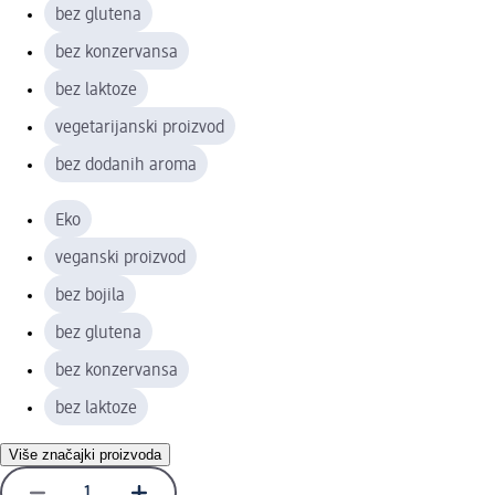
bez glutena
bez konzervansa
bez laktoze
vegetarijanski proizvod
bez dodanih aroma
Eko
veganski proizvod
bez bojila
bez glutena
bez konzervansa
bez laktoze
Više značajki proizvoda