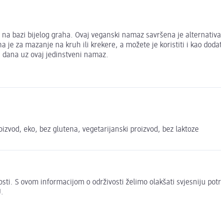
a bazi bijelog graha. Ovaj veganski namaz savršena je alternativa
a je za mazanje na kruh ili krekere, a možete je koristiti i kao dod
a dana uz ovaj jedinstveni namaz.
izvod, eko, bez glutena, vegetarijanski proizvod, bez laktoze
živosti. S ovom informacijom o održivosti želimo olakšati svjesniju po
.