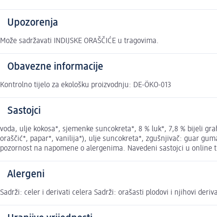
Upozorenja
Može sadržavati INDIJSKE ORAŠČIĆE u tragovima.
Obavezne informacije
Kontrolno tijelo za ekološku proizvodnju: DE-ÖKO-013
Sastojci
voda, ulje kokosa*, sjemenke suncokreta*, 8 % luk*, 7,8 % bijeli gr
oraščić*, papar*, vanilija*), ulje suncokreta*, zgušnjivač: guar gu
pozornost na napomene o alergenima. Navedeni sastojci u online tr
Alergeni
Sadrži: celer i derivati celera Sadrži: orašasti plodovi i njihovi deri