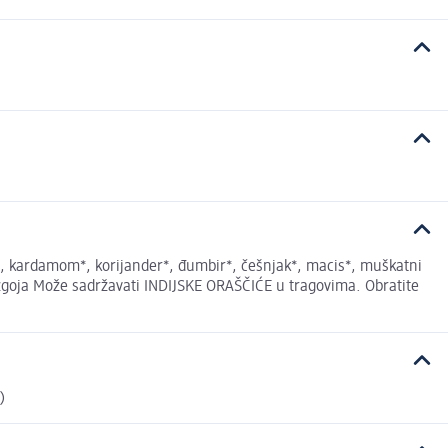
ER*, kardamom*, korijander*, đumbir*, češnjak*, macis*, muškatni
g uzgoja Može sadržavati INDIJSKE ORAŠČIĆE u tragovima. Obratite
)