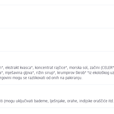
ah*, ekstrakt kvasca*, koncentrat rajčice*, morska sol, začini (CEL
ma*, mješavina gljiva*, rižin sirup*, krumpirov škrob* *iz ekološko
govini mogu se razlikovati od onih na pakiranju.
vati (mogu uključivati bademe, lješnjake, orahe, indijske oraščiće itd.