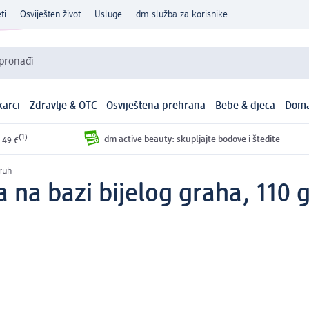
ti
Osviješten život
Usluge
dm služba za korisnike
 pronađi
arci
Zdravlje & OTC
Osviještena prehrana
Bebe & djeca
Doma
(1)
dm active beauty: skupljajte bodove i štedite
 49 €
ruh
 na bazi bijelog graha, 110 