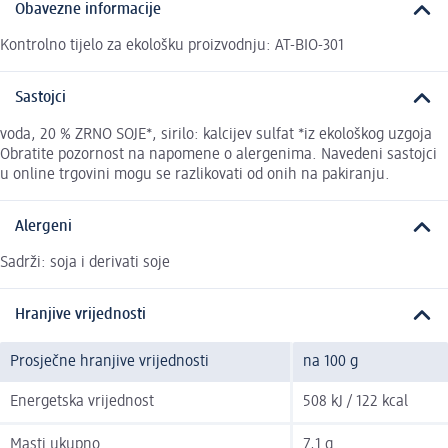
Obavezne informacije
Kontrolno tijelo za ekološku proizvodnju: AT-BIO-301
Sastojci
voda, 20 % ZRNO SOJE*, sirilo: kalcijev sulfat *iz ekološkog uzgoja
Obratite pozornost na napomene o alergenima. Navedeni sastojci
u online trgovini mogu se razlikovati od onih na pakiranju.
Alergeni
Sadrži: soja i derivati soje
Hranjive vrijednosti
Prosječne hranjive vrijednosti
na 100 g
Energetska vrijednost
508 kJ / 122 kcal
Masti ukupno
7,1 g