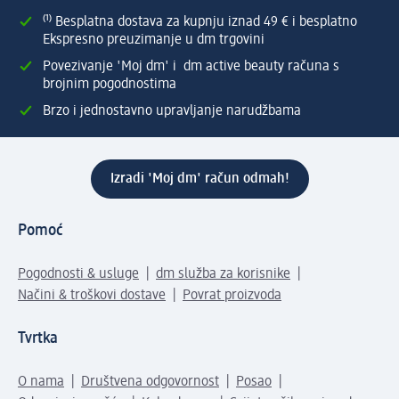
⁽¹⁾ Besplatna dostava za kupnju iznad 49 € i besplatno
Ekspresno preuzimanje u dm trgovini
Povezivanje 'Moj dm' i dm active beauty računa s
brojnim pogodnostima
Brzo i jednostavno upravljanje narudžbama
Izradi 'Moj dm' račun odmah!
Pomoć
Pogodnosti & usluge
dm služba za korisnike
Načini & troškovi dostave
Povrat proizvoda
Tvrtka
O nama
Društvena odgovornost
Posao