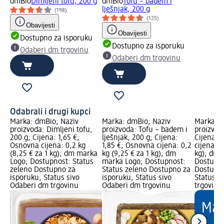
dmBio
Dimljeni tofu, 200 g
dmBio
Tofu – badem i
lješnjak, 200 g
(198)
(125)
Obavijesti
Obavijesti
Dostupno za isporuku
Dostupno za isporuku
Odaberi dm trgovinu
Odaberi dm trgovinu
Odabrali i drugi kupci
Marka: dmBio; Naziv
Marka: dmBio; Naziv
Marka: d
proizvoda: Dimljeni tofu,
proizvoda: Tofu – badem i
proizvod
200 g; Cijena: 1,65 €;
lješnjak, 200 g; Cijena:
Cijena: 
Osnovna cijena: 0,2 kg
1,85 €; Osnovna cijena: 0,2
cijena: 0
(8,25 € za 1 kg); dm marka
kg (9,25 € za 1 kg); dm
kg); dm 
Logo; Dostupnost: Status
marka Logo; Dostupnost:
Dostupno
zeleno Dostupno za
Status zeleno Dostupno za
Dostupno
isporuku, Status sivo
isporuku, Status sivo
Status s
Odaberi dm trgovinu
Odaberi dm trgovinu
trgovinu