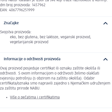
Tofu Natur idealan je izbor za sve koji traže raznolikost u kuhinji.
dm broj proizvoda: 1457962
EAN: 4067796251999
Značajke
Svojstva proizvoda:
eko, bez glutena, bez laktoze, veganski proizvod,
vegetarijanski proizvod
Informacije o održivosti proizvoda
Ovaj proizvod posjeduje certifikat ili oznaku zaštite okoliša ili
održivosti. S ovom informacijom o održivosti želimo olakšati
svjesniju potrošnju (s obzirom na zaštitu okoliša). Odabir
certifikata/oznaka smo napravili zajedno s Njemačkim udruženjem
za zaštitu prirode NABU.
Više o pečatima i certifikatima