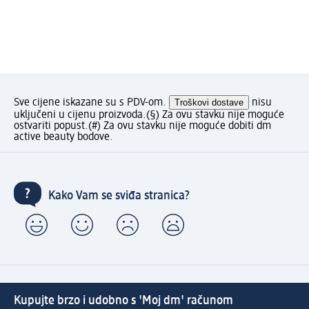
Sve cijene iskazane su s PDV-om.
Troškovi dostave
nisu
uključeni u cijenu proizvoda.
(§) Za ovu stavku nije moguće
ostvariti popust.
(#) Za ovu stavku nije moguće dobiti dm
active beauty bodove.
Kako Vam se sviđa stranica?
Kupujte brzo i udobno s 'Moj dm' računom