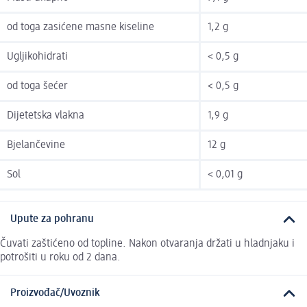
od toga zasićene masne kiseline
1,2 g
Ugljikohidrati
< 0,5 g
od toga šećer
< 0,5 g
Dijetetska vlakna
1,9 g
Bjelančevine
12 g
Sol
< 0,01 g
Upute za pohranu
Čuvati zaštićeno od topline. Nakon otvaranja držati u hladnjaku i
potrošiti u roku od 2 dana.
Proizvođač/Uvoznik