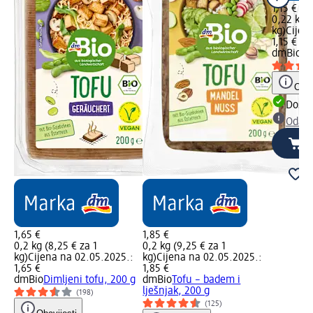
1,15 €
0,22 kg (
kg)
Cijen
1,15 €
dmBio
Sl
Obav
Dostu
Odabe
1,65 €
1,85 €
0,2 kg (8,25 € za 1
0,2 kg (9,25 € za 1
kg)
Cijena na 02.05.2025.:
kg)
Cijena na 02.05.2025.:
1,65 €
1,85 €
dmBio
Dimljeni tofu, 200 g
dmBio
Tofu – badem i
lješnjak, 200 g
(198)
(125)