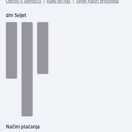
Odnosi s javnošću
Kako do nas
Svijet naših proizvoda
dm Svijet
Načini plaćanja