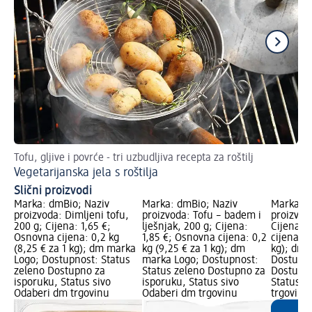
Tofu, gljive i povrće - tri uzbudljiva recepta za roštilj
Ve
Vegetarijanska jela s roštilja
Ne
Slični proizvodi
Marka: dmBio; Naziv
Marka: dmBio; Naziv
Marka: d
proizvoda: Dimljeni tofu,
proizvoda: Tofu – badem i
proizvod
200 g; Cijena: 1,65 €;
lješnjak, 200 g; Cijena:
Cijena: 
Osnovna cijena: 0,2 kg
1,85 €; Osnovna cijena: 0,2
cijena: 0
(8,25 € za 1 kg); dm marka
kg (9,25 € za 1 kg); dm
kg); dm 
Logo; Dostupnost: Status
marka Logo; Dostupnost:
Dostupno
zeleno Dostupno za
Status zeleno Dostupno za
Dostupno
isporuku, Status sivo
isporuku, Status sivo
Status s
Odaberi dm trgovinu
Odaberi dm trgovinu
trgovinu