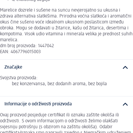
Marelice dozrele i sušene na suncu nevjerojatno su ukusna i
zdrava alternativa slatkišima. Prirodna voćna slatkoća i aromatični
okus čine sušeno voće idealnom ukusnom poslasticom između
obroka. Mogu se dodavati u žitarice, kašu od žitarica, desertima i
kompotima. Visok udio vitamina i minerala velika je prednost suhih
marelica.
dm broj proizvoda: 1447042
EAN: 4067796015003
Značajke
Svojstva proizvoda:
bez konzervansa, bez dodanih aroma, bez bojila
Informacije o održivosti proizvoda
Ovaj proizvod posjeduje certifikat ili oznaku zaštite okoliša ili
održivosti. S ovom informacijom o održivosti želimo olakšati
svjesniju potrošnju (s obzirom na zaštitu okoliša). Odabir
certifikata/oznaka smo napravili zajedno s Njemačkim udruženjem