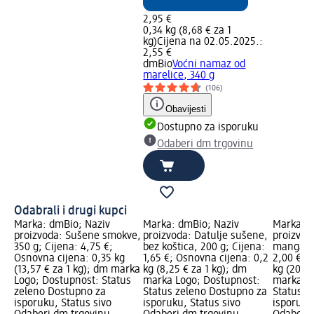
2,95 €
0,34 kg (8,68 € za 1
kg)
Cijena na 02.05.2025.:
2,55 €
dmBio
Voćni namaz od
marelice, 340 g
(106)
Obavijesti
Dostupno za isporuku
Odaberi dm trgovinu
Odabrali i drugi kupci
Marka: dmBio; Naziv
Marka: dmBio; Naziv
Marka: d
proizvoda: Sušene smokve,
proizvoda: Datulje sušene,
proizvod
350 g; Cijena: 4,75 €;
bez koštica, 200 g; Cijena:
manga, 1
Osnovna cijena: 0,35 kg
1,65 €; Osnovna cijena: 0,2
2,00 €; 
(13,57 € za 1 kg); dm marka
kg (8,25 € za 1 kg); dm
kg (20,00
Logo; Dostupnost: Status
marka Logo; Dostupnost:
marka Lo
zeleno Dostupno za
Status zeleno Dostupno za
Status z
isporuku, Status sivo
isporuku, Status sivo
isporuku