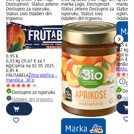
Dostupnost: Status zeleno
marka Logo; Dostupnost:
marka Lo
Dostupno za isporuku,
Status zeleno Dostupno za
Status z
Status sivo Odaberi dm
isporuku, Status sivo
isporuku
trgovinu
Odaberi dm trgovinu
Odaberi 
1,65 €
0,2 kg (8
kg)
Cijen
0,95 €
1,65 €
0,03 kg (31,67 € za 1
dmBio
Da
kg)
Cijena na 02.05.2025.:
koštica, 
0,85 €
FRUTABELA
Žitna pločica –
marelica, 30 g
Obav
(8)
Dostu
Dostupno za isporuku
Odabe
Odaberi dm trgovinu