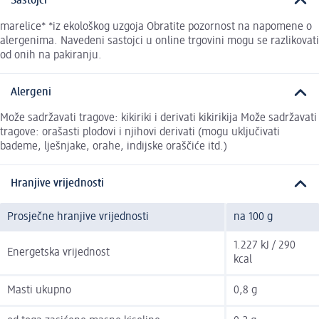
Sastojci
marelice* *iz ekološkog uzgoja Obratite pozornost na napomene o
alergenima. Navedeni sastojci u online trgovini mogu se razlikovati
od onih na pakiranju.
Alergeni
Može sadržavati tragove: kikiriki i derivati kikirikija Može sadržavati
tragove: orašasti plodovi i njihovi derivati (mogu uključivati
bademe, lješnjake, orahe, indijske oraščiće itd.)
Hranjive vrijednosti
Prosječne hranjive vrijednosti
na 100 g
1.227 kJ / 290
Energetska vrijednost
kcal
Masti ukupno
0,8 g