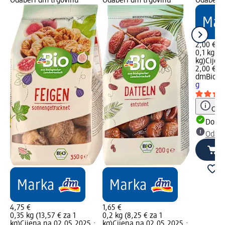
Odaberi dm trgovinu
Odaberi dm trgovinu
Odaberi 
2,00 €
0,1 kg (2
kg)
Cijen
2,00 €
dmBio
Ko
g
Obav
Dostu
Odabe
4,75 €
1,65 €
0,35 kg (13,57 € za 1
0,2 kg (8,25 € za 1
kg)
Cijena na 02.05.2025.:
kg)
Cijena na 02.05.2025.: