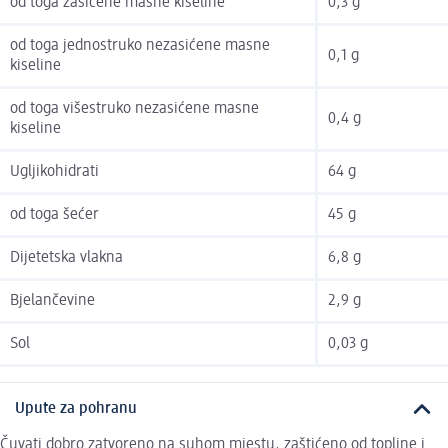
od toga zasićene masne kiseline
0,3 g
od toga jednostruko nezasićene masne
0,1 g
kiseline
od toga višestruko nezasićene masne
0,4 g
kiseline
Ugljikohidrati
64 g
od toga šećer
45 g
Dijetetska vlakna
6,8 g
Bjelančevine
2,9 g
Sol
0,03 g
Upute za pohranu
Čuvati dobro zatvoreno na suhom mjestu, zaštićeno od topline i