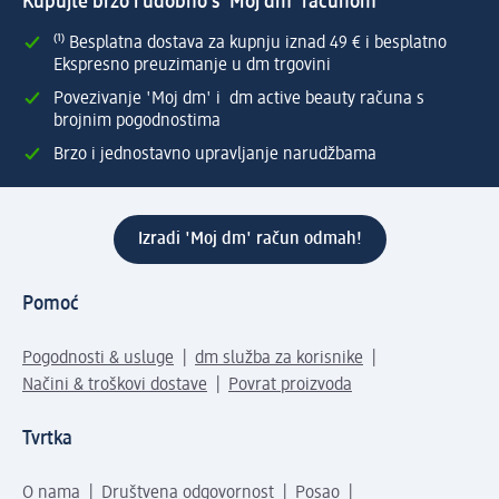
Kupujte brzo i udobno s 'Moj dm' računom
⁽¹⁾ Besplatna dostava za kupnju iznad 49 € i besplatno
Ekspresno preuzimanje u dm trgovini
Povezivanje 'Moj dm' i dm active beauty računa s
brojnim pogodnostima
Brzo i jednostavno upravljanje narudžbama
Izradi 'Moj dm' račun odmah!
Pomoć
Pogodnosti & usluge
dm služba za korisnike
Načini & troškovi dostave
Povrat proizvoda
Tvrtka
O nama
Društvena odgovornost
Posao