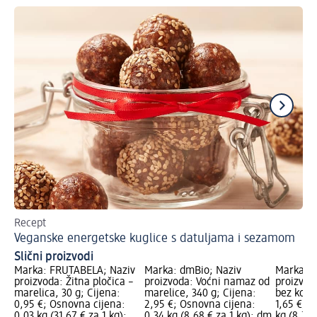
Recept
Sa
Veganske energetske kuglice s datuljama i sezamom
To
Slični proizvodi
Marka: FRUTABELA; Naziv
Marka: dmBio; Naziv
Marka: d
proizvoda: Žitna pločica –
proizvoda: Voćni namaz od
proizvod
marelica, 30 g; Cijena:
marelice, 340 g; Cijena:
bez košti
0,95 €; Osnovna cijena:
2,95 €; Osnovna cijena:
1,65 €; 
0,03 kg (31,67 € za 1 kg);
0,34 kg (8,68 € za 1 kg); dm
kg (8,25 