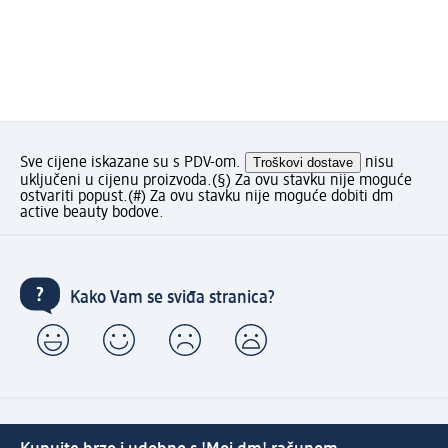
Sve cijene iskazane su s PDV-om.
Troškovi dostave
nisu
uključeni u cijenu proizvoda.
(§) Za ovu stavku nije moguće
ostvariti popust.
(#) Za ovu stavku nije moguće dobiti dm
active beauty bodove.
Kako Vam se sviđa stranica?