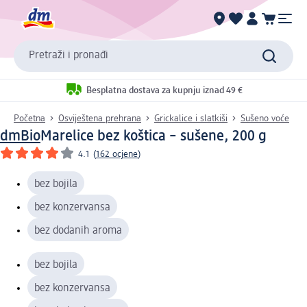
Pretraži i pronađi
Besplatna dostava za kupnju iznad 49 €
Početna
Osviještena prehrana
Grickalice i slatkiši
Sušeno voće
dmBio
Marelice bez koštica – sušene, 200 g
4.1
(
162 ocjene
)
bez bojila
bez konzervansa
bez dodanih aroma
bez bojila
bez konzervansa