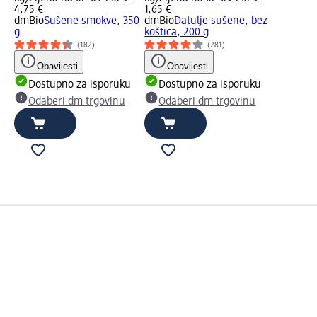
4,75 €
1,65 €
dmBio
Sušene smokve, 350
dmBio
Datulje sušene, bez
g
koštica, 200 g
(182)
(281)
Obavijesti
Obavijesti
Dostupno za isporuku
Dostupno za isporuku
Odaberi dm trgovinu
Odaberi dm trgovinu