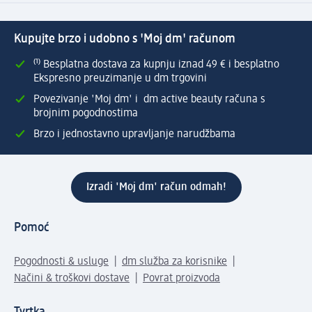
Kupujte brzo i udobno s 'Moj dm' računom
⁽¹⁾ Besplatna dostava za kupnju iznad 49 € i besplatno
Ekspresno preuzimanje u dm trgovini
Povezivanje 'Moj dm' i dm active beauty računa s
brojnim pogodnostima
Brzo i jednostavno upravljanje narudžbama
Izradi 'Moj dm' račun odmah!
Pomoć
Pogodnosti & usluge
dm služba za korisnike
Načini & troškovi dostave
Povrat proizvoda