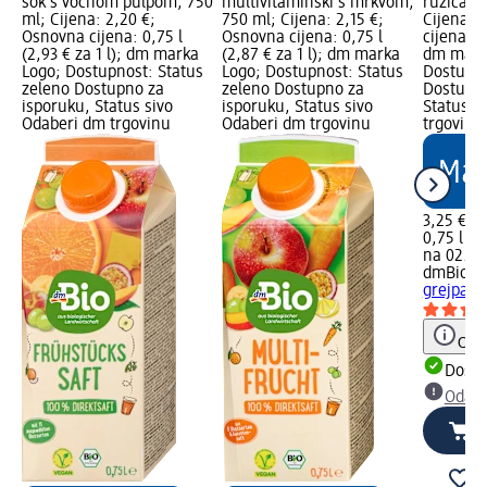
sok s voćnom pulpom, 750
multivitaminski s mrkvom,
ružičast
ml; Cijena: 2,20 €;
750 ml; Cijena: 2,15 €;
Cijena: 
Osnovna cijena: 0,75 l
Osnovna cijena: 0,75 l
cijena: 0,
(2,93 € za 1 l); dm marka
(2,87 € za 1 l); dm marka
dm mark
Logo; Dostupnost: Status
Logo; Dostupnost: Status
Dostupno
zeleno Dostupno za
zeleno Dostupno za
Dostupno
isporuku, Status sivo
isporuku, Status sivo
Status s
Odaberi dm trgovinu
Odaberi dm trgovinu
trgovinu
3,25 €
0,75 l (4,
na 02.05
dmBio
So
grejpa, 
Obav
Dostu
Odabe