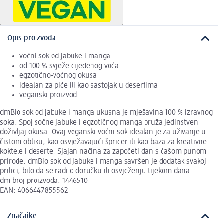
Opis proizvoda
voćni sok od jabuke i manga
od 100 % svježe cijeđenog voća
egzotično-voćnog okusa
idealan za piće ili kao sastojak u desertima
veganski proizvod
dmBio sok od jabuke i manga ukusna je mješavina 100 % izravnog
soka. Spoj sočne jabuke i egzotičnog manga pruža jedinstven
doživljaj okusa. Ovaj veganski voćni sok idealan je za uživanje u
čistom obliku, kao osvježavajući špricer ili kao baza za kreativne
koktele i deserte. Sjajan načina za započeti dan s čašom punom
prirode. dmBio sok od jabuke i manga savršen je dodatak svakoj
prilici, bilo da se radi o doručku ili osvježenju tijekom dana.
dm broj proizvoda: 1446510
EAN: 4066447855562
Značajke