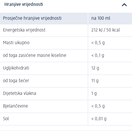
Hranjive vrijednosti
Prosječne hranjive vrijednosti
na 100 ml
Energetska vrijednost
212 kJ / 50 kcal
Masti ukupno
< 0,5 g
od toga zasićene masne kiseline
< 0,1 g
Ugljikohidrati
12 g
od toga šećer
11 g
Dijetetska vlakna
1 g
Bjelančevine
< 0,5 g
Sol
< 0,01 g