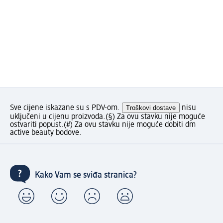
Sve cijene iskazane su s PDV-om.
Troškovi dostave
nisu
uključeni u cijenu proizvoda.
(§) Za ovu stavku nije moguće
ostvariti popust.
(#) Za ovu stavku nije moguće dobiti dm
active beauty bodove.
Kako Vam se sviđa stranica?