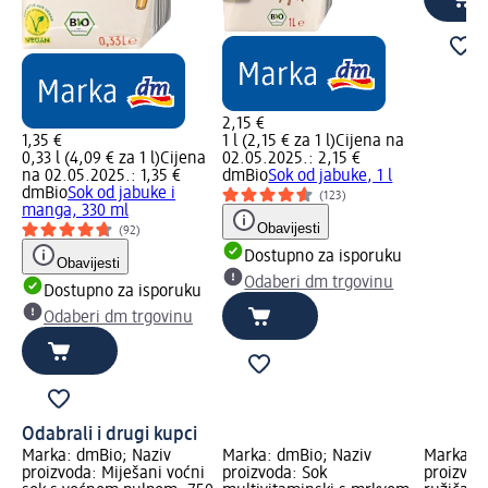
2,15 €
1,35 €
1 l (2,15 € za 1 l)
Cijena na
0,33 l (4,09 € za 1 l)
Cijena
02.05.2025.: 2,15 €
na 02.05.2025.: 1,35 €
dmBio
Sok od jabuke, 1 l
dmBio
Sok od jabuke i
(123)
manga, 330 ml
Obavijesti
(92)
Dostupno za isporuku
Obavijesti
Odaberi dm trgovinu
Dostupno za isporuku
Odaberi dm trgovinu
Odabrali i drugi kupci
Marka: dmBio; Naziv
Marka: dmBio; Naziv
Marka: d
proizvoda: Miješani voćni
proizvoda: Sok
proizvod