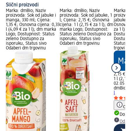
Slični proizvodi
Marka: dmBio; Naziv
Marka: dmBio; Naziv
Marka: d
proizvoda: Sok od jabuke i
proizvoda: Sok od jabuke, 1
proizvod
manga, 330 ml; Cijena:
l; Cijena: 2,15 €; Osnovna
jabuke, 1
1,35 €; Osnovna cijena: 0,33
cijena: 1 l (2,15 € za 1 l); dm
Osnovna c
l (4,09 € za 1 l); dm marka
marka Logo; Dostupnost:
za 1 l);
Logo; Dostupnost: Status
Status zeleno Dostupno za
Dostupno
zeleno Dostupno za
isporuku, Status sivo
Dostupno
isporuku, Status sivo
Odaberi dm trgovinu
Status s
Odaberi dm trgovinu
trgovinu
2,15 €
1 l (2,15 
02.05.20
dmBio
Bl
l
Obav
Dostu
Odabe