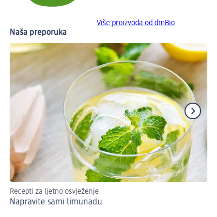
Više proizvoda od dmBio
Naša preporuka
Recepti za ljetno osvježenje
Za
Napravite sami limunadu
De