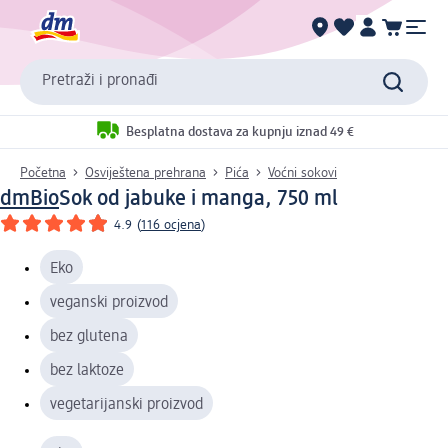
Pretraži i pronađi
Besplatna dostava za kupnju iznad 49 €
Početna
Osviještena prehrana
Pića
Voćni sokovi
dmBio
Sok od jabuke i manga, 750 ml
4.9
(
116 ocjena
)
Eko
veganski proizvod
bez glutena
bez laktoze
vegetarijanski proizvod