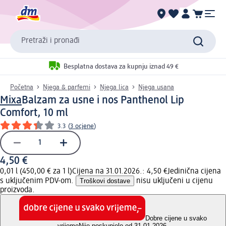
Pretraži i pronađi
Besplatna dostava za kupnju iznad 49 €
Početna
Njega & parfemi
Njega lica
Njega usana
Mixa
Balzam za usne i nos Panthenol Lip
Comfort, 10 ml
3.3
(
3 ocjene
)
4,50 €
0,01 l (450,00 € za 1 l)
Cijena na 31.01.2026.: 4,50 €
Jedinična cijena
s uključenim PDV-om.
Troškovi dostave
nisu uključeni u cijenu
proizvoda.
Dobre cijene u svako
vrijeme
Nije poskupjelo od 31.01.2026.