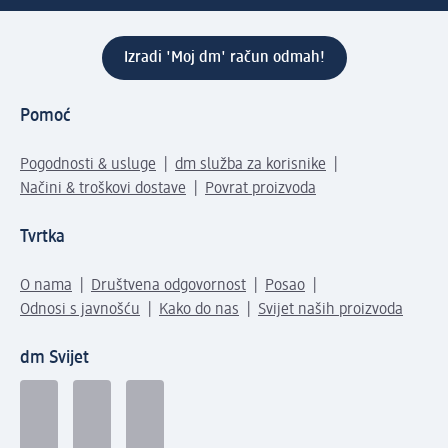
Izradi 'Moj dm' račun odmah!
Pomoć
Pogodnosti & usluge
dm služba za korisnike
Načini & troškovi dostave
Povrat proizvoda
Tvrtka
O nama
Društvena odgovornost
Posao
Odnosi s javnošću
Kako do nas
Svijet naših proizvoda
dm Svijet