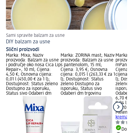
Sami spravite balzam za usne
Nj
DIY balzam za usne
Su
Slični proizvodi
Marka: Mixa; Naziv
Marka: ZORINA mast; Naziv
Marka: M
proizvoda: Balzam za usne
proizvoda: Balzam za usne
proizvod
i područje oko nosa Cica Lip
s pantenolom, 15 ml;
mPanthe
Repair+, 10 ml; Cijena:
Cijena: 3,95 €; Osnovna
Cijena: 
4,50 €; Osnovna cijena:
cijena: 0,015 l (263,33 € za 1
cijena: 0
0,01 l (450,00 € za 1 l);
l); Dostupnost: Status
l); Dost
Dostupnost: Status zeleno
zeleno Dostupno za
zeleno D
Dostupno za isporuku,
isporuku, Status sivo
isporuku
Status sivo Odaberi dm
Odaberi dm trgovinu
Odaberi 
6,70 €
0,04 l (16
na 20.12
Melem
B
krema, 4
Dostu