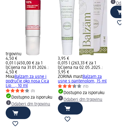
Odabe
trgovinu
4,50 €
3,95 €
0,01 l (450,00 € za 1
0,015 l (263,33 € za 1
l)
Cijena na 31.01.2026.:
l)
Cijena na 02.05.2025.:
4,50 €
3,95 €
Mixa
Balzam za usne i
ZORINA mast
Balzam za
područje oko nosa Cica
usne s pantenolom, 15 ml
Lip..., 10 ml
(12)
(3)
Dostupno za isporuku
Dostupno za isporuku
Odaberi dm trgovinu
Odaberi dm trgovinu