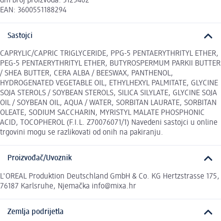
dm broj proizvoda: 3125402
EAN: 3600551188294
Sastojci
CAPRYLIC/CAPRIC TRIGLYCERIDE, PPG-5 PENTAERYTHRITYL ETHER,
PEG-5 PENTAERYTHRITYL ETHER, BUTYROSPERMUM PARKII BUTTER
/ SHEA BUTTER, CERA ALBA / BEESWAX, PANTHENOL,
HYDROGENATED VEGETABLE OIL, ETHYLHEXYL PALMITATE, GLYCINE
SOJA STEROLS / SOYBEAN STEROLS, SILICA SILYLATE, GLYCINE SOJA
OIL / SOYBEAN OIL, AQUA / WATER, SORBITAN LAURATE, SORBITAN
OLEATE, SODIUM SACCHARIN, MYRISTYL MALATE PHOSPHONIC
ACID, TOCOPHEROL (F.I.L. Z70076071/1) Navedeni sastojci u online
trgovini mogu se razlikovati od onih na pakiranju.
Proizvođač/Uvoznik
L'OREAL Produktion Deutschland GmbH & Co. KG Hertzstrasse 175,
76187 Karlsruhe, Njemačka info@mixa.hr
Zemlja podrijetla