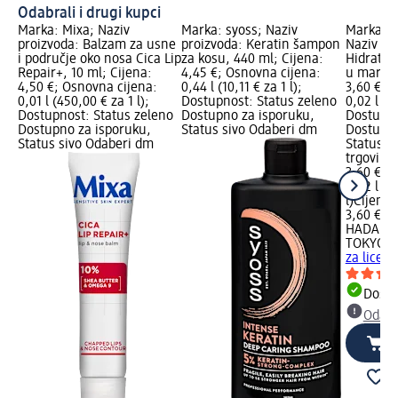
Odabrali i drugi kupci
Marka: Mixa; Naziv
Marka: syoss; Naziv
Marka: 
proizvoda: Balzam za usne
proizvoda: Keratin šampon
Naziv pr
i područje oko nosa Cica Lip
za kosu, 440 ml; Cijena:
Hidratan
Repair+, 10 ml; Cijena:
4,45 €; Osnovna cijena:
u marami
4,50 €; Osnovna cijena:
0,44 l (10,11 € za 1 l);
3,60 €; 
0,01 l (450,00 € za 1 l);
Dostupnost: Status zeleno
0,02 l (18
Dostupnost: Status zeleno
Dostupno za isporuku,
Dostupno
Dostupno za isporuku,
Status sivo Odaberi dm
Dostupno
Status sivo Odaberi dm
Status s
trgovinu
3,60 €
0,02 l (1
l)
Cijena 
3,60 €
HADA L
TOKYO
H
za lice 
Dostu
Odabe