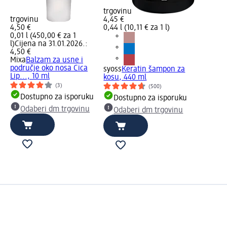
trgovinu
trgovinu
4,45 €
4,50 €
0,44 l (10,11 € za 1 l)
0,01 l (450,00 € za 1
l)
Cijena na 31.01.2026.:
4,50 €
Mixa
Balzam za usne i
područje oko nosa Cica
syoss
Keratin šampon za
Lip..., 10 ml
kosu, 440 ml
(3)
(500)
Dostupno za isporuku
Dostupno za isporuku
Odaberi dm trgovinu
Odaberi dm trgovinu