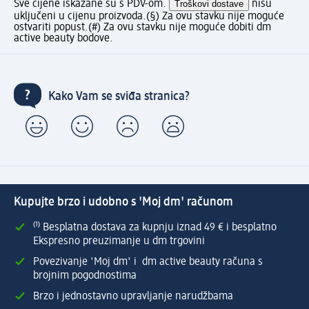
Sve cijene iskazane su s PDV-om.
Troškovi dostave
nisu
uključeni u cijenu proizvoda.
(§) Za ovu stavku nije moguće
ostvariti popust.
(#) Za ovu stavku nije moguće dobiti dm
active beauty bodove.
Kako Vam se sviđa stranica?
Kupujte brzo i udobno s 'Moj dm' računom
⁽¹⁾ Besplatna dostava za kupnju iznad 49 € i besplatno
Ekspresno preuzimanje u dm trgovini
Povezivanje 'Moj dm' i dm active beauty računa s
brojnim pogodnostima
Brzo i jednostavno upravljanje narudžbama