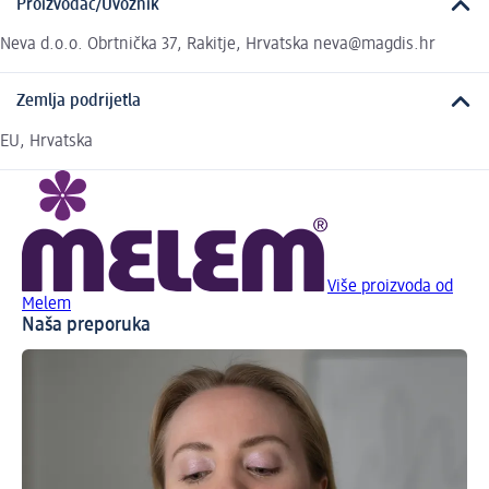
Proizvođač/Uvoznik
Neva d.o.o. Obrtnička 37, Rakitje, Hrvatska neva@magdis.hr
Zemlja podrijetla
EU, Hrvatska
Više proizvoda od
Melem
Naša preporuka