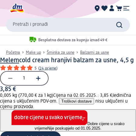
Pretraži i pronađi
Besplatna dostava za kupnju iznad 49 €
Početna
Make up
Šminka za usne
Balzami za usne
Melem
cold cream hranjivi balzam za usne, 4,5 g
5
(
24 ocjene
)
3,85 €
0,005 kg (770,00 € za 1 kg)
Cijena na 02.05.2025.: 3,85 €
Jedinična
cijena s uključenim PDV-om.
Troškovi dostave
nisu uključeni u
cijenu proizvoda.
Dobre cijene u svako
vrijeme
Nije poskupjelo od 01.05.2025.