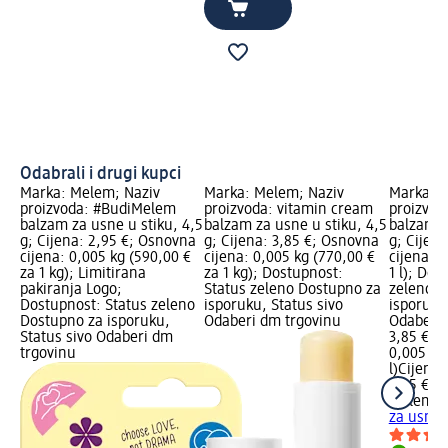
Odabrali i drugi kupci
Marka: Melem; Naziv
Marka: Melem; Naziv
Marka: M
proizvoda: #BudiMelem
proizvoda: vitamin cream
proizvod
balzam za usne u stiku, 4,5
balzam za usne u stiku, 4,5
balzam z
g; Cijena: 2,95 €; Osnovna
g; Cijena: 3,85 €; Osnovna
g; Cijen
cijena: 0,005 kg (590,00 €
cijena: 0,005 kg (770,00 €
cijena: 0
za 1 kg); Limitirana
za 1 kg); Dostupnost:
1 l); Dos
pakiranja Logo;
Status zeleno Dostupno za
zeleno D
Dostupnost: Status zeleno
isporuku, Status sivo
isporuku
Dostupno za isporuku,
Odaberi dm trgovinu
Odaberi 
Status sivo Odaberi dm
3,85 €
trgovinu
0,005 l (
l)
Cijena 
3,85 €
Melem
c
za usne u