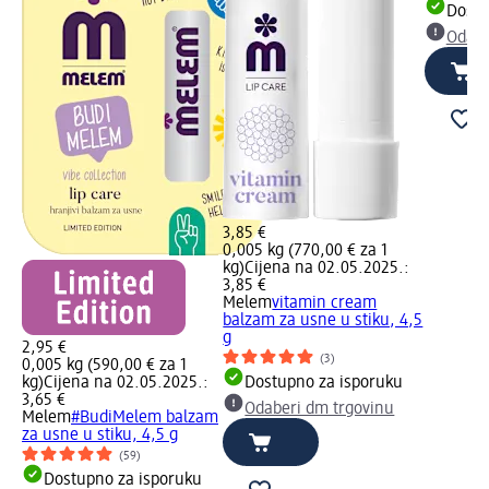
Dostu
Odabe
3,85 €
0,005 kg (770,00 € za 1
kg)
Cijena na 02.05.2025.:
3,85 €
Melem
vitamin cream
balzam za usne u stiku, 4,5
g
2,95 €
(3)
0,005 kg (590,00 € za 1
kg)
Cijena na 02.05.2025.:
Dostupno za isporuku
3,65 €
Odaberi dm trgovinu
Melem
#BudiMelem balzam
za usne u stiku, 4,5 g
(59)
Dostupno za isporuku