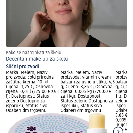
Kako se našminkati za školu
No
Decentan make up za školu
Ha
Slični proizvodi
Marka: Melem; Naziv
Marka: Melem; Naziv
Marka: M
proizvoda: cold prirodna
proizvoda: vitamin cream
proizvod
zaštitna krema, 10 ml;
balzam za usne u stiku, 4,5
balzam z
Cijena: 3,25 €; Osnovna
g; Cijena: 3,85 €; Osnovna
g; Cijen
cijena: 0,01 l (325,00 € za 1
cijena: 0,005 kg (770,00 €
cijena: 0
l); Dostupnost: Status
za 1 kg); Dostupnost:
1 l); Dos
zeleno Dostupno za
Status zeleno Dostupno za
zeleno D
isporuku, Status sivo
isporuku, Status sivo
isporuku
Odaberi dm trgovinu
Odaberi dm trgovinu
Odaberi 
3,85 €
0,005 l (
l)
Cijena 
3,85 €