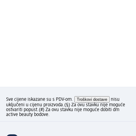
Sve cijene iskazane su s PDV-om.
Troškovi dostave
nisu
uključeni u cijenu proizvoda.
(§) Za ovu stavku nije moguće
ostvariti popust.
(#) Za ovu stavku nije moguće dobiti dm
active beauty bodove.