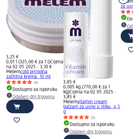
Melem
c
za usne u
Dostu
Odabe
3,25 €
0,01 l (325,00 € za 1 l)
Cijena
na 02.05.2025.: 3,10 €
Melem
cold prirodna
zaštitna krema, 10 ml
3,85 €
(9)
0,005 kg (770,00 € za 1
Dostupno za isporuku
kg)
Cijena na 02.05.2025.:
Odaberi dm trgovinu
3,85 €
Melem
vitamin cream
balzam za usne u stiku, 4,5
g
(3)
Dostupno za isporuku
Odaberi dm trgovinu