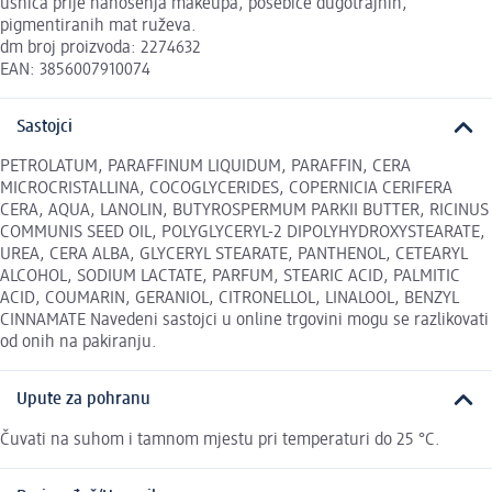
usnica prije nanošenja makeupa, posebice dugotrajnih,
pigmentiranih mat ruževa.
dm broj proizvoda: 2274632
EAN: 3856007910074
Sastojci
PETROLATUM, PARAFFINUM LIQUIDUM, PARAFFIN, CERA
MICROCRISTALLINA, COCOGLYCERIDES, COPERNICIA CERIFERA
CERA, AQUA, LANOLIN, BUTYROSPERMUM PARKII BUTTER, RICINUS
COMMUNIS SEED OIL, POLYGLYCERYL-2 DIPOLYHYDROXYSTEARATE,
UREA, CERA ALBA, GLYCERYL STEARATE, PANTHENOL, CETEARYL
ALCOHOL, SODIUM LACTATE, PARFUM, STEARIC ACID, PALMITIC
ACID, COUMARIN, GERANIOL, CITRONELLOL, LINALOOL, BENZYL
CINNAMATE Navedeni sastojci u online trgovini mogu se razlikovati
od onih na pakiranju.
Upute za pohranu
Čuvati na suhom i tamnom mjestu pri temperaturi do 25 °C.