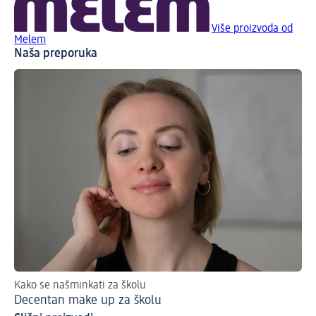
Više proizvoda od
Melem
Naša preporuka
Kako se našminkati za školu
No
Decentan make up za školu
Ha