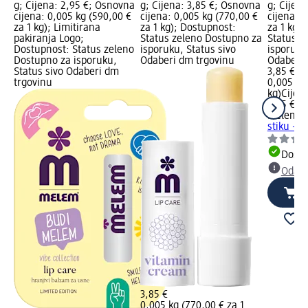
g; Cijena: 2,95 €; Osnovna
g; Cijena: 3,85 €; Osnovna
g; Cijen
cijena: 0,005 kg (590,00 €
cijena: 0,005 kg (770,00 €
cijena: 0
za 1 kg); Limitirana
za 1 kg); Dostupnost:
za 1 kg)
pakiranja Logo;
Status zeleno Dostupno za
Status z
Dostupnost: Status zeleno
isporuku, Status sivo
isporuku
Dostupno za isporuku,
Odaberi dm trgovinu
Odaberi 
Status sivo Odaberi dm
3,85 €
trgovinu
0,005 kg 
kg)
Cijen
3,85 €
Melem
B
stiku – 
Dostu
Odabe
3,85 €
0,005 kg (770,00 € za 1