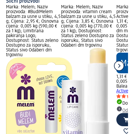
Slični proizvodi
Marka: Melem; Naziv
Marka: Melem; Naziv
Marka: B
proizvoda: #BudiMelem
proizvoda: vitamin cream
proizvod
balzam za usne u stiku, 4,5
balzam za usne u stiku, 4,5
Active Ca
g; Cijena: 2,95 €; Osnovna
g; Cijena: 3,85 €; Osnovna
1,31 €; O
cijena: 0,005 kg (590,00 €
cijena: 0,005 kg (770,00 €
0,005 kg 
za 1 kg); Limitirana
za 1 kg); Dostupnost:
dm mark
pakiranja Logo;
Status zeleno Dostupno za
Dostupno
Dostupnost: Status zeleno
isporuku, Status sivo
Dostupno
Dostupno za isporuku,
Odaberi dm trgovinu
Status s
Status sivo Odaberi dm
trgovinu
trgovinu
1,31 €
0,005 kg 
Balea M
Active Ca
Dostu
Odabe