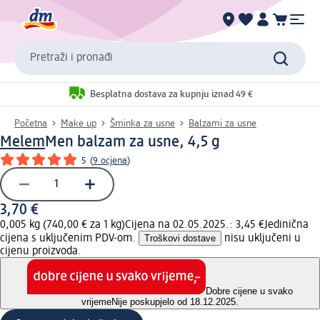
Pretraži i pronađi
Besplatna dostava za kupnju iznad 49 €
Početna
Make up
Šminka za usne
Balzami za usne
Melem
Men balzam za usne, 4,5 g
5
(
9 ocjena
)
3,70 €
0,005 kg (740,00 € za 1 kg)
Cijena na 02.05.2025.: 3,45 €
Jedinična
cijena s uključenim PDV-om.
Troškovi dostave
nisu uključeni u
cijenu proizvoda.
Dobre cijene u svako
vrijeme
Nije poskupjelo od 18.12.2025.