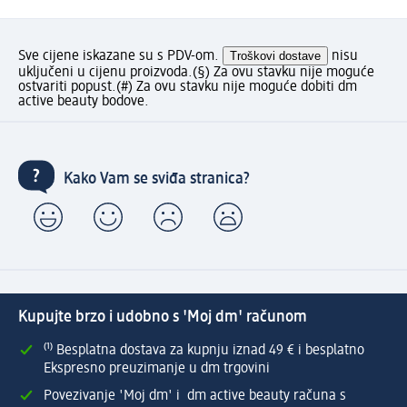
Sve cijene iskazane su s PDV-om.
Troškovi dostave
nisu
uključeni u cijenu proizvoda.
(§) Za ovu stavku nije moguće
ostvariti popust.
(#) Za ovu stavku nije moguće dobiti dm
active beauty bodove.
Kako Vam se sviđa stranica?
Kupujte brzo i udobno s 'Moj dm' računom
⁽¹⁾ Besplatna dostava za kupnju iznad 49 € i besplatno
Ekspresno preuzimanje u dm trgovini
Povezivanje 'Moj dm' i dm active beauty računa s