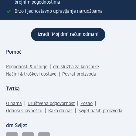
brojnim pogodnostima
Brzo i jednostavno upravljanje narudžbama
Izradi 'Moj dm' račun odmah!
Pomoć
Pogodnosti & usluge
dm služba za korisnike
Načini & troškovi dostave
Povrat proizvoda
Tvrtka
O nama
Društvena odgovornost
Posao
Odnosi s javnošću
Kako do nas
Svijet naših proizvoda
dm Svijet