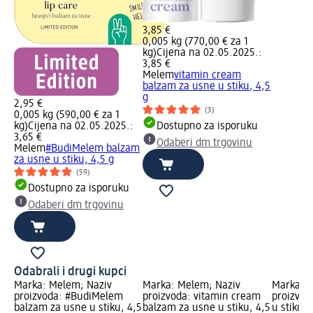
3,85 €
0,005 kg (770,00 € za 1
kg)
Cijena na 02.05.2025.:
3,85 €
Melem
vitamin cream
balzam za usne u stiku, 4,5
g
2,95 €
(3)
0,005 kg (590,00 € za 1
kg)
Cijena na 02.05.2025.:
Dostupno za isporuku
3,65 €
Odaberi dm trgovinu
Melem
#BudiMelem balzam
za usne u stiku, 4,5 g
(59)
Dostupno za isporuku
Odaberi dm trgovinu
Odabrali i drugi kupci
Marka: Melem; Naziv
Marka: Melem; Naziv
Marka: M
proizvoda: #BudiMelem
proizvoda: vitamin cream
proizvod
balzam za usne u stiku, 4,5
balzam za usne u stiku, 4,5
u stiku 