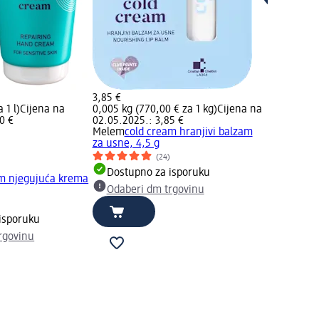
3,85 €
 1 l)
Cijena na
0,005 kg (770,00 € za 1 kg)
Cijena na
0 €
02.05.2025.: 3,85 €
Melem
cold cream hranjivi balzam
za usne, 4,5 g
(24)
Dostupno za isporuku
am njegujuća krema
Odaberi dm trgovinu
isporuku
rgovinu