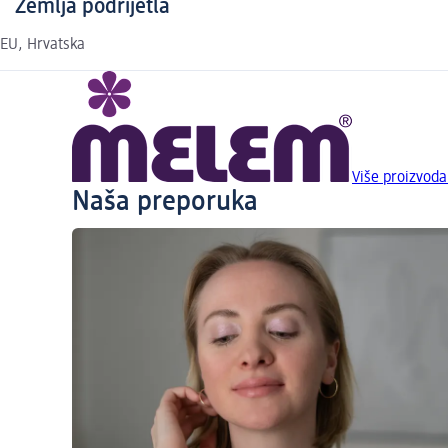
Zemlja podrijetla
EU, Hrvatska
Više proizvod
Naša preporuka