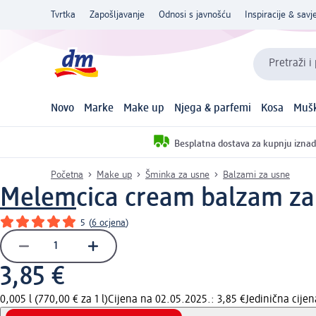
Tvrtka
Zapošljavanje
Odnosi s javnošću
Inspiracije & savje
Pretraži i
Novo
Marke
Make up
Njega & parfemi
Kosa
Mušk
Besplatna dostava za kupnju iznad
Početna
Make up
Šminka za usne
Balzami za usne
Melem
cica cream balzam za 
5
(
6 ocjena
)
3,85 €
0,005 l (770,00 € za 1 l)
Cijena na 02.05.2025.: 3,85 €
Jedinična cije