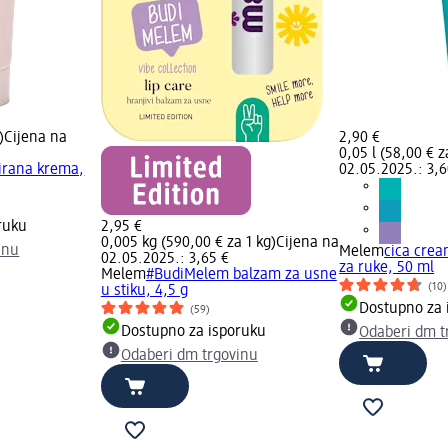
)
Cijena na
2,90 €
0,05 l (58,00 € za
irana krema,
02.05.2025.: 3,6
ruku
2,95 €
0,005 kg (590,00 € za 1 kg)
Cijena na
inu
Melem
cica cre
02.05.2025.: 3,65 €
za ruke, 50 ml
Melem
#BudiMelem balzam za usne
(10)
u stiku, 4,5 g
Dostupno za 
(59)
Dostupno za isporuku
Odaberi dm t
Odaberi dm trgovinu