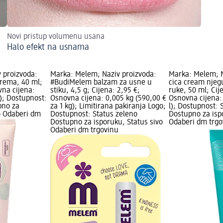
Novi pristup volumenu usana
Halo efekt na usnama
 proizvoda:
Marka: Melem; Naziv proizvoda:
Marka: Melem; N
krema, 40 ml;
#BudiMelem balzam za usne u
cica cream njeg
vna cijena:
stiku, 4,5 g; Cijena: 2,95 €;
ruke, 50 ml; Cij
 l); Dostupnost:
Osnovna cijena: 0,005 kg (590,00 €
Osnovna cijena: 
pno za
za 1 kg); Limitirana pakiranja Logo;
l); Dostupnost: 
o Odaberi dm
Dostupnost: Status zeleno
Dostupno za isp
Dostupno za isporuku, Status sivo
Odaberi dm trgo
Odaberi dm trgovinu