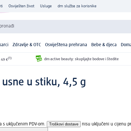
ti
Osviješten život
Usluge
dm služba za korisnike
 pronađi
arci
Zdravlje & OTC
Osviještena prehrana
Bebe & djeca
Doma
(1)
dm active beauty: skupljajte bodove i štedite
 49 €
usne u stiku, 4,5 g
na s uključenim PDV-om.
Troškovi dostave
nisu uključeni u cijenu p