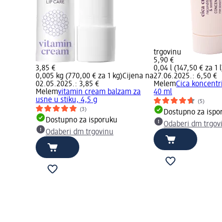
trgovinu
5,90 €
3,85 €
0,04 l (147,50 € za 1 l
0,005 kg (770,00 € za 1 kg)
Cijena na
27.06.2025.: 6,50 €
02.05.2025.: 3,85 €
Melem
Cica koncentr
Melem
vitamin cream balzam za
40 ml
usne u stiku, 4,5 g
(5)
(3)
Dostupno za ispo
Dostupno za isporuku
Odaberi dm trgov
Odaberi dm trgovinu