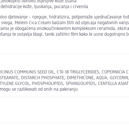
 cjelokupnu obnovu osjetljive kože usana
 dehidracije kože, ljuskanja, pucanja i crvenila
o djelovanje – njeguje, hidratizira, potpomaže ujednačavanje hidro
h svega, Melem Cica Cream balzam štiti od utjecaja negativnih vanjsk
lzamu je obogaćena visokoučinkovitim kompleksom ceramida, ekstra
ja te ostavlja blagi, tanki zaštitni film kako bi usne dugotrajno bi
CINUS COMMUNIS SEED OIL, C10-18 TRIGLYCERIDES, COPERNICIA 
STEARATE, DISTARCH PHOSPHATE, DIMETHICONE, AQUA, GLYCERIN,
YLENE GLYCOL, PHOSPHOLIPIDS, SPHINGOLIPIDS, CENTELLA ASIAT
ogu se razlikovati od onih na pakiranju.