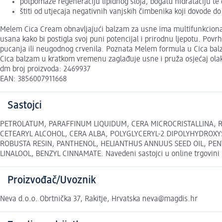
potpomaže regeneraciju lipidnog sloja, bogatu hidrataciju te
štiti od utjecaja negativnih vanjskih čimbenika koji dovode do
Melem Cica Cream obnavljajući balzam za usne ima multifunkcionaln
usana kako bi postigla svoj puni potencijal i prirodnu ljepotu. Povr
pucanja ili neugodnog crvenila. Poznata Melem formula u Cica ba
Cica balzam u kratkom vremenu zaglađuje usne i pruža osjećaj olakšan
dm broj proizvoda: 2469937
EAN: 3856007911668
Sastojci
PETROLATUM, PARAFFINUM LIQUIDUM, CERA MICROCRISTALLINA, RI
CETEARYL ALCOHOL, CERA ALBA, POLYGLYCERYL-2 DIPOLYHYDROXY
ROBUSTA RESIN, PANTHENOL, HELIANTHUS ANNUUS SEED OIL, PENT
LINALOOL, BENZYL CINNAMATE. Navedeni sastojci u online trgovini m
Proizvođač/Uvoznik
Neva d.o.o. Obrtnička 37, Rakitje, Hrvatska neva@magdis.hr