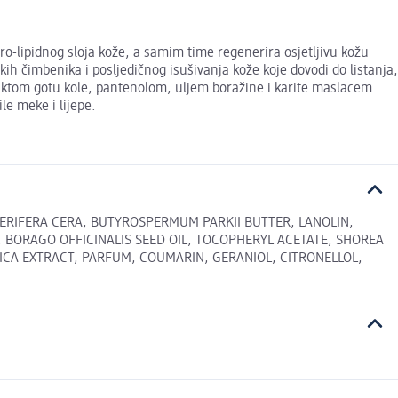
-lipidnog sloja kože, a samim time regenerira osjetljivu kožu
ih čimbenika i posljedičnog isušivanja kože koje dovodi do listanja,
ktom gotu kole, pantenolom, uljem boražine i karite maslacem.
le meke i lijepe.
CERIFERA CERA, BUTYROSPERMUM PARKII BUTTER, LANOLIN,
 BORAGO OFFICINALIS SEED OIL, TOCOPHERYL ACETATE, SHOREA
ICA EXTRACT, PARFUM, COUMARIN, GERANIOL, CITRONELLOL,