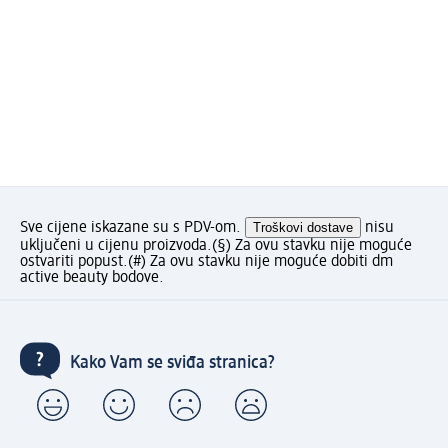
Sve cijene iskazane su s PDV-om.
Troškovi dostave
nisu
uključeni u cijenu proizvoda.
(§) Za ovu stavku nije moguće
ostvariti popust.
(#) Za ovu stavku nije moguće dobiti dm
active beauty bodove.
Kako Vam se sviđa stranica?