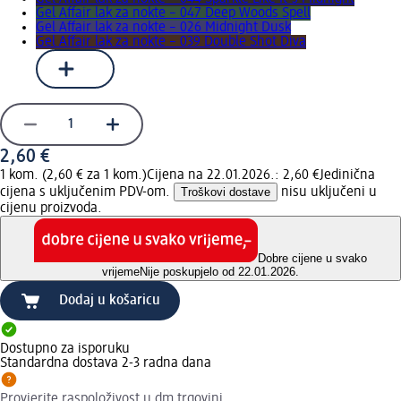
Gel Affair lak za nokte – 047 Deep Woods Spell
Gel Affair lak za nokte – 026 Midnight Dusk
Gel Affair lak za nokte – 039 Double Shot Diva
2,60 €
1 kom. (2,60 € za 1 kom.)
Cijena na 22.01.2026.: 2,60 €
Jedinična
cijena s uključenim PDV-om.
Troškovi dostave
nisu uključeni u
cijenu proizvoda.
Dobre cijene u svako
vrijeme
Nije poskupjelo od 22.01.2026.
Dodaj u košaricu
Dostupno za isporuku
Standardna dostava 2-3 radna dana
Provjerite raspoloživost u dm trgovini