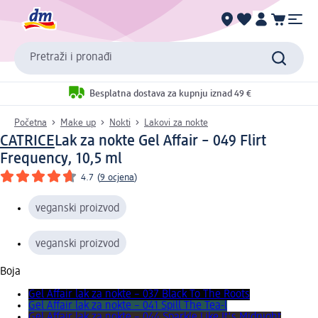
Pretraži i pronađi
Besplatna dostava za kupnju iznad 49 €
Početna
Make up
Nokti
Lakovi za nokte
CATRICE
Lak za nokte Gel Affair – 049 Flirt
Frequency, 10,5 ml
4.7
(
9 ocjena
)
veganski proizvod
veganski proizvod
Boja
Gel Affair lak za nokte – 037 Black To The Roots
Gel Affair lak za nokte – 041 Spill The Tea-l
Gel Affair lak za nokte – 044 Sparkle Like It's Midnight