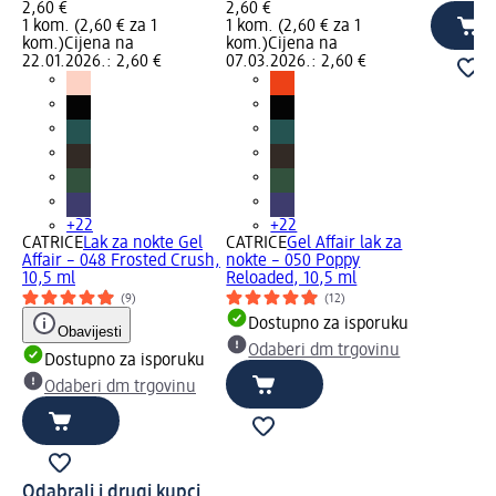
2,60 €
2,60 €
1 kom. (2,60 € za 1
1 kom. (2,60 € za 1
kom.)
Cijena na
kom.)
Cijena na
22.01.2026.: 2,60 €
07.03.2026.: 2,60 €
+22
+22
CATRICE
Lak za nokte Gel
CATRICE
Gel Affair lak za
Affair – 048 Frosted Crush,
nokte – 050 Poppy
10,5 ml
Reloaded, 10,5 ml
(9)
(12)
Dostupno za isporuku
Obavijesti
Odaberi dm trgovinu
Dostupno za isporuku
Odaberi dm trgovinu
Odabrali i drugi kupci