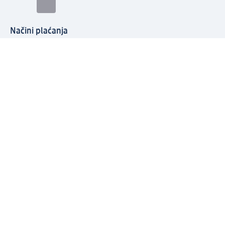
Načini plaćanja
Povežite se s nama