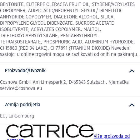
BENTONITE, EUTERPE OLERACEA FRUIT OIL, STYRENE/ACRYLATES
COPOLYMER, ADIPIC ACID/NEOPENTYL GLYCOL/TRIMELLITIC
ANHYDRIDE COPOLYMER, DIACETONE ALCOHOL, SILICA,
DIPROPYLENE GLYCOL DIBENZOATE, SUCROSE ACETATE
ISOBUTYRATE, ACRYLATES COPOLYMER, MALTOL,
TRIETHOXYCAPRYLYLSILANE, PENTAERYTHRITYL
TETRAISOSTEARATE, PHOSPHORIC ACID, ALUMINUM HYDROXIDE,
CI 15880 (RED 34 LAKE), CI 77891 (TITANIUM DIOXIDE) Navedeni
sastojci u online trgovini mogu se razlikovati od onih na pakiranju.
Proizvođač/Uvoznik
Cosnova GmbH Am Limespark 2, D-65843 Sulzbach, Njemačka
service@cosnova.eu
Zemlja podrijetla
EU, Luksemburg
Više proizvoda od