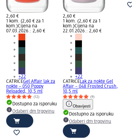
2,60 €
2,60 €
1 kom. (2,60 € za 1
1 kom. (2,60 € za 1
kom.)
Cijena na
kom.)
Cijena na
07.03.2026.: 2,60 €
22.01.2026.: 2,60 €
+22
+22
CATRICE
Gel Affair lak za
CATRICE
Lak za nokte Gel
nokte – 050 Poppy
Affair – 048 Frosted Crush,
Reloaded, 10,5 ml
10,5 ml
(12)
(9)
Dostupno za isporuku
Obavijesti
Odaberi dm trgovinu
Dostupno za isporuku
Odaberi dm trgovinu