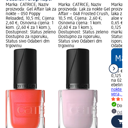
Marka: CATRICE; Naziv
Marka: CATRICE; Naziv
Marka: e
proizvoda: Gel Affair lak za
proizvoda: Lak za nokte Gel
proizvod
nokte – 050 Poppy
Affair – 048 Frosted Crush,
laka za 
Reloaded, 10,5 ml; Cijena:
10,5 ml; Cijena: 2,60 €;
aloe vera
2,60 €; Osnovna cijena: 1
Osnovna cijena: 1 kom.
0,65 €; 
kom. (2,60 € za 1 kom.);
(2,60 € za 1 kom.);
0,125 l (
Dostupnost: Status zeleno
Dostupnost: Status zeleno
marka Lo
Dostupno za isporuku,
Dostupno za isporuku,
Status z
Status sivo Odaberi dm
Status sivo Odaberi dm
isporuku
trgovinu
trgovinu
Odaberi 
0,65 €
0,125 l (5
na 02.05
ebelin
Od
nokte s 
vera, 12
Dostu
Odabe