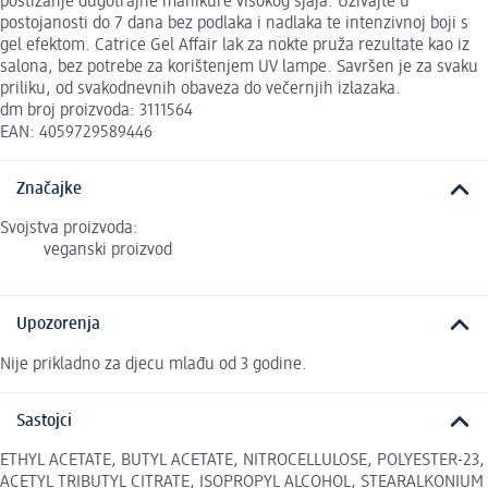
postizanje dugotrajne manikure visokog sjaja. Uživajte u
postojanosti do 7 dana bez podlaka i nadlaka te intenzivnoj boji s
gel efektom. Catrice Gel Affair lak za nokte pruža rezultate kao iz
salona, bez potrebe za korištenjem UV lampe. Savršen je za svaku
priliku, od svakodnevnih obaveza do večernjih izlazaka.
dm broj proizvoda: 3111564
EAN: 4059729589446
Značajke
Svojstva proizvoda:
veganski proizvod
Upozorenja
Nije prikladno za djecu mlađu od 3 godine.
Sastojci
ETHYL ACETATE, BUTYL ACETATE, NITROCELLULOSE, POLYESTER-23,
ACETYL TRIBUTYL CITRATE, ISOPROPYL ALCOHOL, STEARALKONIUM