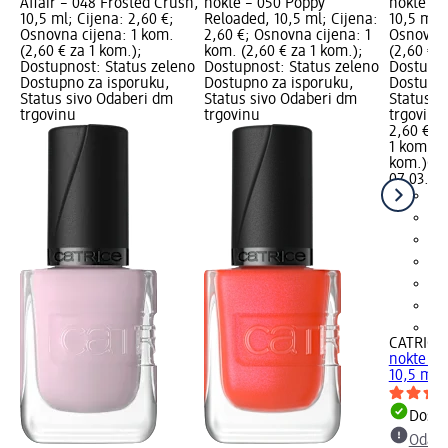
Affair – 048 Frosted Crush,
nokte – 050 Poppy
nokte – 
10,5 ml; Cijena: 2,60 €;
Reloaded, 10,5 ml; Cijena:
10,5 ml; 
Osnovna cijena: 1 kom.
2,60 €; Osnovna cijena: 1
Osnovna 
(2,60 € za 1 kom.);
kom. (2,60 € za 1 kom.);
(2,60 € z
Dostupnost: Status zeleno
Dostupnost: Status zeleno
Dostupno
Dostupno za isporuku,
Dostupno za isporuku,
Dostupno
Status sivo Odaberi dm
Status sivo Odaberi dm
Status s
trgovinu
trgovinu
trgovinu
2,60 €
1 kom. (2
kom.)
Cij
07.03.20
+2
CATRICE
nokte – 
10,5 ml
Dostu
Odabe