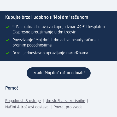
Kupujte brzo i udobno s 'Moj dm' računom
⁽¹⁾ Besplatna dostava za kupnju iznad 49 € i besplatno
Ekspresno preuzimanje u dm trgovini
Povezivanje 'Moj dm' i dm active beauty računa s
brojnim pogodnostima
Brzo i jednostavno upravljanje narudžbama
Izradi 'Moj dm' račun odmah!
Pomoć
Pogodnosti & usluge
dm služba za korisnike
Načini & troškovi dostave
Povrat proizvoda