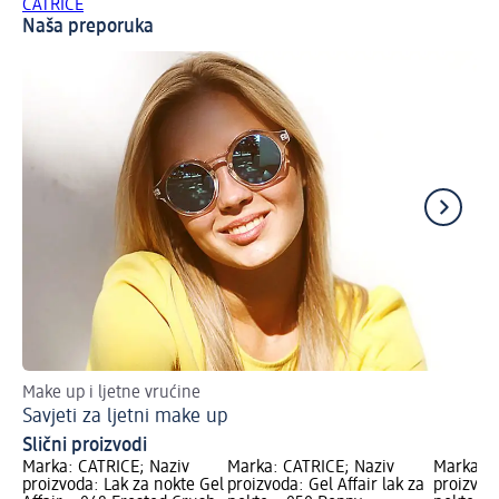
CATRICE
Naša preporuka
Make up i ljetne vrućine
Up
Savjeti za ljetni make up
Lj
Slični proizvodi
Marka: CATRICE; Naziv
Marka: CATRICE; Naziv
Marka: C
proizvoda: Lak za nokte Gel
proizvoda: Gel Affair lak za
proizvoda