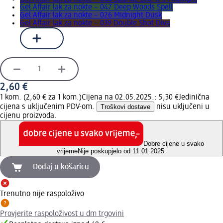
Gel Affair lak za nokte – 047 Deep Woods Spell
Gel Affair lak za nokte – 026 Midnight Dusk
Gel Affair lak za nokte – 039 Double Shot Diva
2,60 €
1 kom. (2,60 € za 1 kom.)
Cijena na 02.05.2025.: 5,30 €
Jedinična
cijena s uključenim PDV-om.
Troškovi dostave
nisu uključeni u
cijenu proizvoda.
Dobre cijene u svako
vrijeme
Nije poskupjelo od 11.01.2025.
Dodaj u košaricu
Trenutno nije raspoloživo
Provjerite raspoloživost u dm trgovini