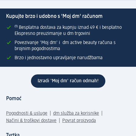
Kupujte brzo i udobno s 'Moj dm' računom
⁽¹⁾ Besplatna dostava za kupnju iznad 49 € i besplatno
Ekspresno preuzimanje u dm trgovini
Povezivanje 'Moj dm' i dm active beauty računa s
brojnim pogodnostima
Brzo i jednostavno upravljanje narudžbama
Izradi 'Moj dm' račun odmah!
Pomoć
Pogodnosti & usluge
dm služba za korisnike
Načini & troškovi dostave
Povrat proizvoda
Tvrtka