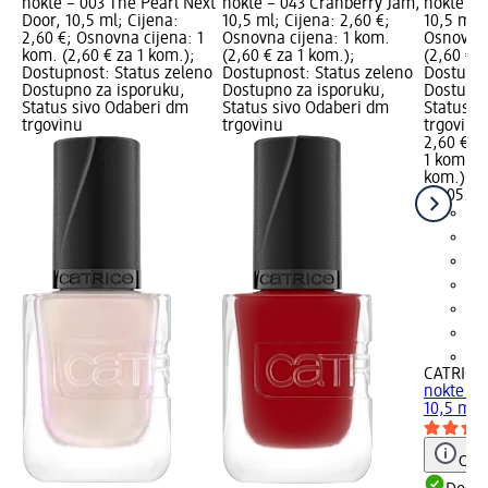
nokte – 003 The Pearl Next
nokte – 043 Cranberry Jam,
nokte – 0
Door, 10,5 ml; Cijena:
10,5 ml; Cijena: 2,60 €;
10,5 ml; 
2,60 €; Osnovna cijena: 1
Osnovna cijena: 1 kom.
Osnovna 
kom. (2,60 € za 1 kom.);
(2,60 € za 1 kom.);
(2,60 € z
Dostupnost: Status zeleno
Dostupnost: Status zeleno
Dostupno
Dostupno za isporuku,
Dostupno za isporuku,
Dostupno
Status sivo Odaberi dm
Status sivo Odaberi dm
Status s
trgovinu
trgovinu
trgovinu
2,60 €
1 kom. (2
kom.)
Cij
02.05.20
+2
CATRICE
nokte – 0
10,5 ml
Obav