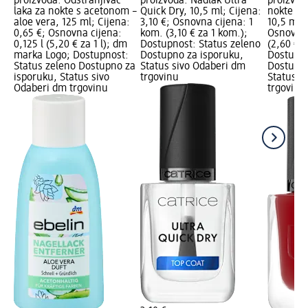
proizvoda: Odstranjivač
proizvoda: Nadlak Ultra
proizvoda
laka za nokte s acetonom –
Quick Dry, 10,5 ml; Cijena:
nokte – 
aloe vera, 125 ml; Cijena:
3,10 €; Osnovna cijena: 1
10,5 ml; 
0,65 €; Osnovna cijena:
kom. (3,10 € za 1 kom.);
Osnovna 
0,125 l (5,20 € za 1 l); dm
Dostupnost: Status zeleno
(2,60 € z
marka Logo; Dostupnost:
Dostupno za isporuku,
Dostupno
Status zeleno Dostupno za
Status sivo Odaberi dm
Dostupno
isporuku, Status sivo
trgovinu
Status s
Odaberi dm trgovinu
trgovinu