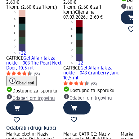
Dostu
2,60 €
2,60 €
1 kom. (2,60 € za 1 kom.)
1 kom. (2,60 € za 1
Odabe
kom.)
Cijena na
07.03.2026.: 2,60 €
+22
CATRICE
Gel Affair lak za
nokte – 003 The Pearl Next
+22
Door, 10,5 ml
CATRICE
Gel Affair lak za
nokte – 043 Cranberry Jam,
(55)
10,5 ml
Obavijesti
(55)
Dostupno za isporuku
Dostupno za isporuku
Odaberi dm trgovinu
Odaberi dm trgovinu
Odabrali i drugi kupci
Marka: ebelin; Naziv
Marka: CATRICE; Naziv
Marka: C