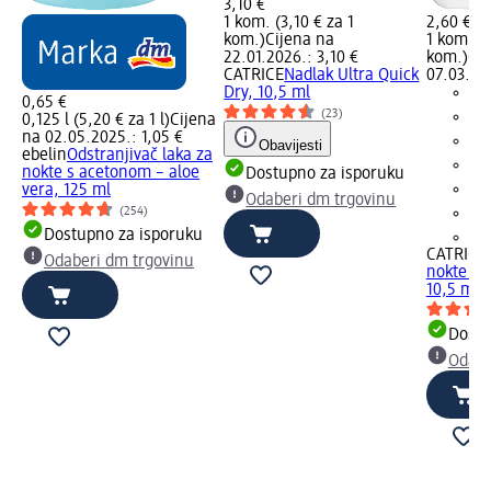
3,10 €
1 kom. (3,10 € za 1
2,60 €
kom.)
Cijena na
1 kom. (2
22.01.2026.: 3,10 €
kom.)
Cij
CATRICE
Nadlak Ultra Quick
07.03.20
Dry, 10,5 ml
0,65 €
(23)
0,125 l (5,20 € za 1 l)
Cijena
na 02.05.2025.: 1,05 €
Obavijesti
ebelin
Odstranjivač laka za
nokte s acetonom – aloe
Dostupno za isporuku
vera, 125 ml
Odaberi dm trgovinu
(254)
Dostupno za isporuku
+2
CATRICE
Odaberi dm trgovinu
nokte – 
10,5 ml
Dostu
Odabe