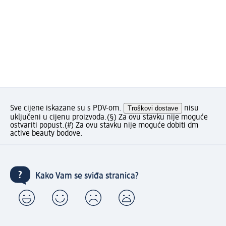
Sve cijene iskazane su s PDV-om.
Troškovi dostave
nisu
uključeni u cijenu proizvoda.
(§) Za ovu stavku nije moguće
ostvariti popust.
(#) Za ovu stavku nije moguće dobiti dm
active beauty bodove.
Kako Vam se sviđa stranica?