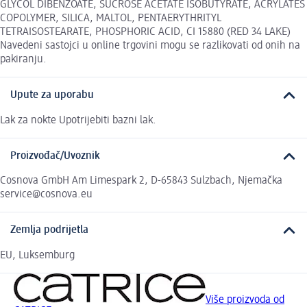
GLYCOL DIBENZOATE, SUCROSE ACETATE ISOBUTYRATE, ACRYLATES
COPOLYMER, SILICA, MALTOL, PENTAERYTHRITYL
TETRAISOSTEARATE, PHOSPHORIC ACID, CI 15880 (RED 34 LAKE)
Navedeni sastojci u online trgovini mogu se razlikovati od onih na
pakiranju.
Upute za uporabu
Lak za nokte Upotrijebiti bazni lak.
Proizvođač/Uvoznik
Cosnova GmbH Am Limespark 2, D-65843 Sulzbach, Njemačka
service@cosnova.eu
Zemlja podrijetla
EU, Luksemburg
Više proizvoda od