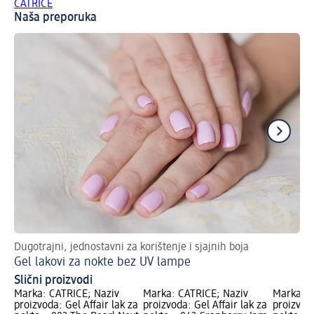
CATRICE
Naša preporuka
Dugotrajni, jednostavni za korištenje i sjajnih boja
Mak
Gel lakovi za nokte bez UV lampe
Sa
Slični proizvodi
Marka: CATRICE; Naziv
Marka: CATRICE; Naziv
Marka: C
proizvoda: Gel Affair lak za
proizvoda: Gel Affair lak za
proizvoda