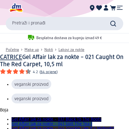
Pretraži i pronađi
Besplatna dostava za kupnju iznad 49 €
Početna
Make up
Nokti
Lakovi za nokte
CATRICE
Gel Affair lak za nokte – 021 Caught On
The Red Carpet, 10,5 ml
4.2
(
64 ocjene
)
veganski proizvod
veganski proizvod
Boja
Gel Affair lak za nokte – 037 Black To The Roots
Gel Affair lak za nokte – 041 Spill The Tea-l
Gel Affair lak za nokte – 044 Sparkle Like It's Midnight