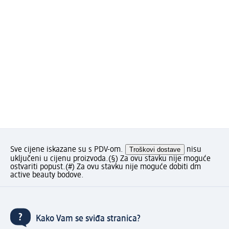
Sve cijene iskazane su s PDV-om.
Troškovi dostave
nisu
uključeni u cijenu proizvoda.
(§) Za ovu stavku nije moguće
ostvariti popust.
(#) Za ovu stavku nije moguće dobiti dm
active beauty bodove.
Kako Vam se sviđa stranica?