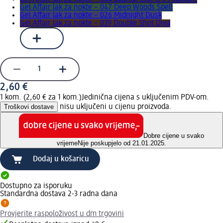
Gel Affair lak za nokte – 047 Deep Woods Spell
Gel Affair lak za nokte – 026 Midnight Dusk
Gel Affair lak za nokte – 039 Double Shot Diva
2,60 €
1 kom. (2,60 € za 1 kom.)
Jedinična cijena s uključenim PDV-om.
Troškovi dostave
nisu uključeni u cijenu proizvoda.
Dobre cijene u svako
vrijeme
Nije poskupjelo od 21.01.2025.
Dodaj u košaricu
Dostupno za isporuku
Standardna dostava 2-3 radna dana
Provjerite raspoloživost u dm trgovini