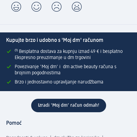
Kupujte brzo i udobno s 'Moj dm' računom
⁽¹⁾ Besplatna dostava za kupnju iznad 49 € i besplatno
Ekspresno preuzimanje u dm trgovini
Povezivanje 'Moj dm' i dm active beauty računa s
brojnim pogodnostima
Brzo i jednostavno upravljanje narudžbama
Izradi 'Moj dm' račun odmah!
Pomoć