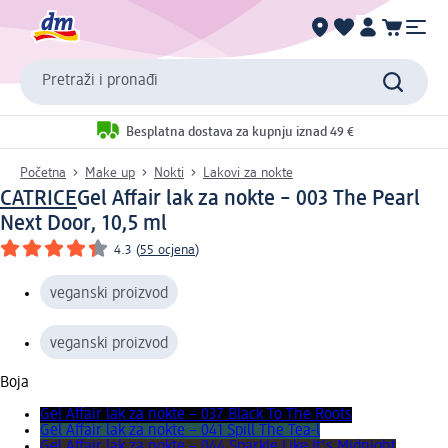
Pretraži i pronađi
Besplatna dostava za kupnju iznad 49 €
Početna
Make up
Nokti
Lakovi za nokte
CATRICE
Gel Affair lak za nokte – 003 The Pearl
Next Door, 10,5 ml
4.3
(
55 ocjena
)
veganski proizvod
veganski proizvod
Boja
Gel Affair lak za nokte – 037 Black To The Roots
Gel Affair lak za nokte – 041 Spill The Tea-l
Gel Affair lak za nokte – 044 Sparkle Like It's Midnight