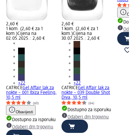
Roots, 1
Obav
Dostu
2,60 €
2,60 €
1 kom. (2,60 € za 1
1 kom. (2,60 € za 1
Odabe
kom.)
Cijena na
kom.)
Cijena na
02.05.2025.: 2,60 €
30.07.2025.: 2,60 €
+22
+22
CATRICE
Gel Affair lak za
CATRICE
Gel Affair lak za
nokte – 001 Ibiza Feeling,
nokte – 039 Double Shot
10,5 ml
Diva, 10,5 ml
(60)
(64)
Dostupno za isporuku
Obavijesti
Odaberi dm trgovinu
Dostupno za isporuku
Odaberi dm trgovinu