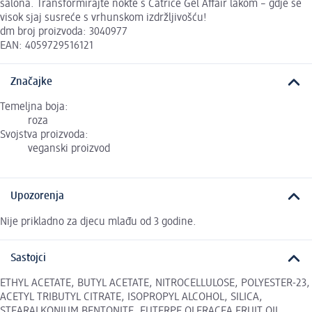
salona. Transformirajte nokte s Catrice Gel Affair lakom – gdje se
visok sjaj susreće s vrhunskom izdržljivošću!
dm broj proizvoda: 3040977
EAN: 4059729516121
Značajke
Temeljna boja:
roza
Svojstva proizvoda:
veganski proizvod
Upozorenja
Nije prikladno za djecu mlađu od 3 godine.
Sastojci
ETHYL ACETATE, BUTYL ACETATE, NITROCELLULOSE, POLYESTER-23,
ACETYL TRIBUTYL CITRATE, ISOPROPYL ALCOHOL, SILICA,
STEARALKONIUM BENTONITE, EUTERPE OLERACEA FRUIT OIL,