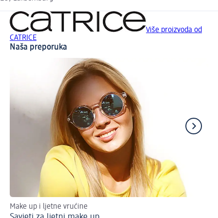
Više proizvoda od
CATRICE
Naša preporuka
Make up i ljetne vrućine
Up
Savjeti za ljetni make up
Lj