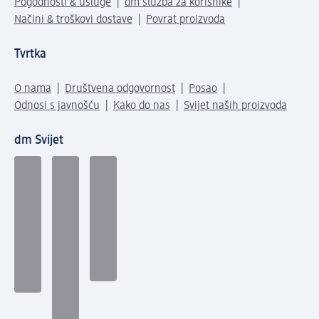
Pogodnosti & usluge
dm služba za korisnike
Načini & troškovi dostave
Povrat proizvoda
Tvrtka
O nama
Društvena odgovornost
Posao
Odnosi s javnošću
Kako do nas
Svijet naših proizvoda
dm Svijet