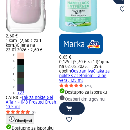
2,60 €
1 kom. (2,60 € za 1
kom.)
Cijena na
22.01.2026.: 2,60 €
0,65 €
0,125 l (5,20 € za 1 l)
Cijena
na 02.05.2025.: 1,05 €
ebelin
Odstranjivač laka za
nokte s acetonom – aloe
vera, 125 ml
(254)
Dostupno za isporuku
+22
CATRICE
Lak za nokte Gel
Odaberi dm trgovinu
Affair – 048 Frosted Crush,
10,5 ml
(9)
Obavijesti
Dostupno za isporuku