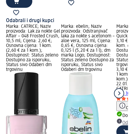
Odabrali i drugi kupci
Marka: CATRICE; Naziv
Marka: ebelin; Naziv
Marka: C
proizvoda: Lak za nokte Gel
proizvoda: Odstranjivač
proizvod
Affair – 048 Frosted Crush,
laka za nokte s acetonom –
Quick Dry
10,5 ml; Cijena: 2,60 €;
aloe vera, 125 ml; Cijena:
3,10 €; O
Osnovna cijena: 1 kom.
0,65 €; Osnovna cijena:
kom. (3,1
(2,60 € za 1 kom.);
0,125 l (5,20 € za 1 l); dm
Dostupno
Dostupnost: Status zeleno
marka Logo; Dostupnost:
Dostupno
Dostupno za isporuku,
Status zeleno Dostupno za
Status s
Status sivo Odaberi dm
isporuku, Status sivo
trgovinu
trgovinu
Odaberi dm trgovinu
3,10 €
1 kom. (3
kom.)
Cij
22.01.202
CATRICE
Dry, 10,5
Obav
Dostu
Odabe