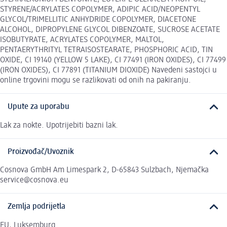
STYRENE/ACRYLATES COPOLYMER, ADIPIC ACID/NEOPENTYL
GLYCOL/TRIMELLITIC ANHYDRIDE COPOLYMER, DIACETONE
ALCOHOL, DIPROPYLENE GLYCOL DIBENZOATE, SUCROSE ACETATE
ISOBUTYRATE, ACRYLATES COPOLYMER, MALTOL,
PENTAERYTHRITYL TETRAISOSTEARATE, PHOSPHORIC ACID, TIN
OXIDE, CI 19140 (YELLOW 5 LAKE), CI 77491 (IRON OXIDES), CI 77499
(IRON OXIDES), CI 77891 (TITANIUM DIOXIDE) Navedeni sastojci u
online trgovini mogu se razlikovati od onih na pakiranju.
Upute za uporabu
Lak za nokte. Upotrijebiti bazni lak.
Proizvođač/Uvoznik
Cosnova GmbH Am Limespark 2, D-65843 Sulzbach, Njemačka
service@cosnova.eu
Zemlja podrijetla
EU, Luksemburg