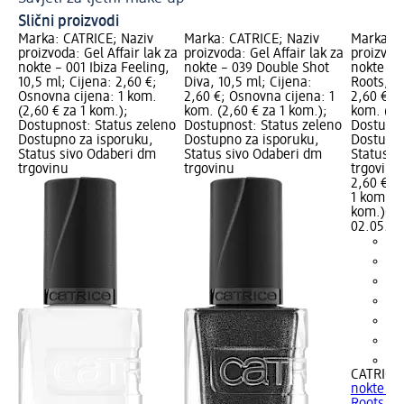
Slični proizvodi
Marka: CATRICE; Naziv
Marka: CATRICE; Naziv
Marka: C
proizvoda: Gel Affair lak za
proizvoda: Gel Affair lak za
proizvoda
nokte – 001 Ibiza Feeling,
nokte – 039 Double Shot
nokte – 
10,5 ml; Cijena: 2,60 €;
Diva, 10,5 ml; Cijena:
Roots, 10
Osnovna cijena: 1 kom.
2,60 €; Osnovna cijena: 1
2,60 €; 
(2,60 € za 1 kom.);
kom. (2,60 € za 1 kom.);
kom. (2,
Dostupnost: Status zeleno
Dostupnost: Status zeleno
Dostupno
Dostupno za isporuku,
Dostupno za isporuku,
Dostupno
Status sivo Odaberi dm
Status sivo Odaberi dm
Status s
trgovinu
trgovinu
trgovinu
2,60 €
1 kom. (2
kom.)
Cij
02.05.20
+2
CATRICE
nokte – 