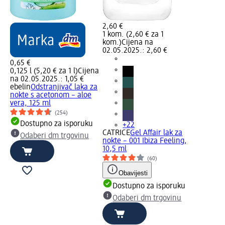
2,60 €
1 kom. (2,60 € za 1
kom.)
Cijena na
02.05.2025.: 2,60 €
0,65 €
0,125 l (5,20 € za 1 l)
Cijena
na 02.05.2025.: 1,05 €
ebelin
Odstranjivač laka za
nokte s acetonom – aloe
vera, 125 ml
(254)
Dostupno za isporuku
+22
CATRICE
Gel Affair lak za
Odaberi dm trgovinu
nokte – 001 Ibiza Feeling,
10,5 ml
(60)
Obavijesti
Dostupno za isporuku
Odaberi dm trgovinu