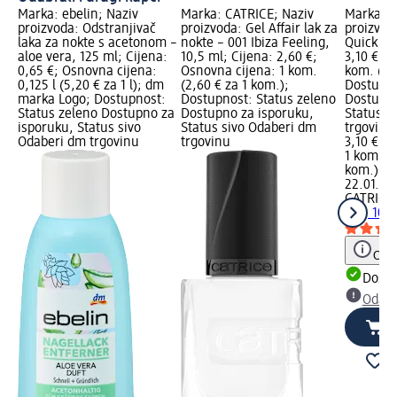
Marka: ebelin; Naziv
Marka: CATRICE; Naziv
Marka: C
proizvoda: Odstranjivač
proizvoda: Gel Affair lak za
proizvod
laka za nokte s acetonom –
nokte – 001 Ibiza Feeling,
Quick Dry
aloe vera, 125 ml; Cijena:
10,5 ml; Cijena: 2,60 €;
3,10 €; O
0,65 €; Osnovna cijena:
Osnovna cijena: 1 kom.
kom. (3,1
0,125 l (5,20 € za 1 l); dm
(2,60 € za 1 kom.);
Dostupno
marka Logo; Dostupnost:
Dostupnost: Status zeleno
Dostupno
Status zeleno Dostupno za
Dostupno za isporuku,
Status s
isporuku, Status sivo
Status sivo Odaberi dm
trgovinu
Odaberi dm trgovinu
trgovinu
3,10 €
1 kom. (3
kom.)
Cij
22.01.202
CATRICE
Dry, 10,5
Obav
Dostu
Odabe