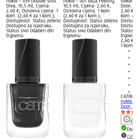
nokte – 039 Double Shot
nokte – 001 Ibiza Feeling,
nokte – 
Diva, 10,5 ml; Cijena:
10,5 ml; Cijena: 2,60 €;
Door, 10,
2,60 €; Osnovna cijena: 1
Osnovna cijena: 1 kom.
2,60 €; 
kom. (2,60 € za 1 kom.);
(2,60 € za 1 kom.);
kom. (2,
Dostupnost: Status zeleno
Dostupnost: Status zeleno
Dostupno
Dostupno za isporuku,
Dostupno za isporuku,
Dostupno
Status sivo Odaberi dm
Status sivo Odaberi dm
Status s
trgovinu
trgovinu
trgovinu
2,60 €
1 kom. (2
+2
CATRICE
nokte – 
Door, 10
Obav
Dostu
Odabe