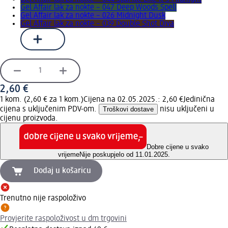
Gel Affair lak za nokte – 047 Deep Woods Spell
Gel Affair lak za nokte – 026 Midnight Dusk
Gel Affair lak za nokte – 039 Double Shot Diva
2,60 €
1 kom. (2,60 € za 1 kom.)
Cijena na 02.05.2025.: 2,60 €
Jedinična
cijena s uključenim PDV-om.
Troškovi dostave
nisu uključeni u
cijenu proizvoda.
Dobre cijene u svako
vrijeme
Nije poskupjelo od 11.01.2025.
Dodaj u košaricu
Trenutno nije raspoloživo
Provjerite raspoloživost u dm trgovini