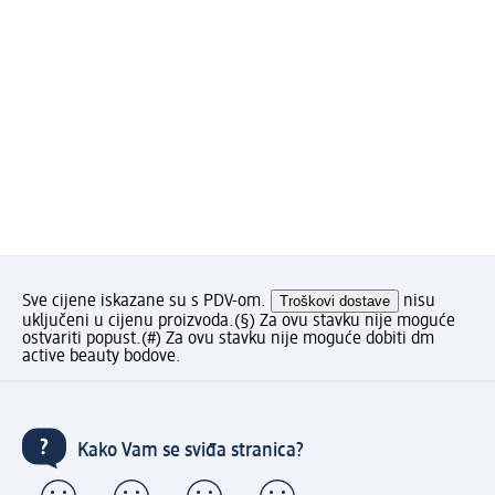
Sve cijene iskazane su s PDV-om.
Troškovi dostave
nisu
uključeni u cijenu proizvoda.
(§) Za ovu stavku nije moguće
ostvariti popust.
(#) Za ovu stavku nije moguće dobiti dm
active beauty bodove.
Kako Vam se sviđa stranica?