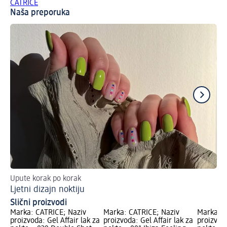
CATRICE
Naša preporuka
Upute korak po korak
Mak
Ljetni dizajn noktiju
Sa
Slični proizvodi
Marka: CATRICE; Naziv
Marka: CATRICE; Naziv
Marka: C
proizvoda: Gel Affair lak za
proizvoda: Gel Affair lak za
proizvoda