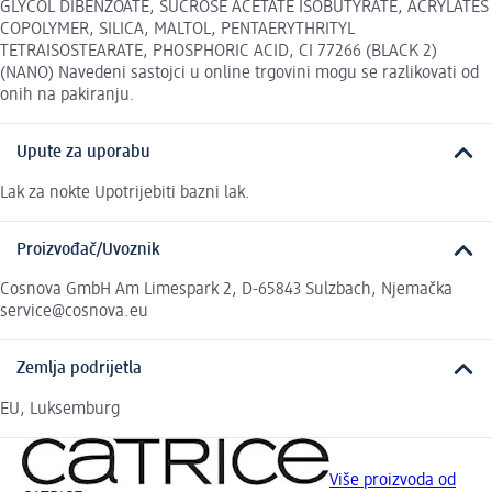
GLYCOL DIBENZOATE, SUCROSE ACETATE ISOBUTYRATE, ACRYLATES
COPOLYMER, SILICA, MALTOL, PENTAERYTHRITYL
TETRAISOSTEARATE, PHOSPHORIC ACID, CI 77266 (BLACK 2)
(NANO) Navedeni sastojci u online trgovini mogu se razlikovati od
onih na pakiranju.
Upute za uporabu
Lak za nokte Upotrijebiti bazni lak.
Proizvođač/Uvoznik
Cosnova GmbH Am Limespark 2, D-65843 Sulzbach, Njemačka
service@cosnova.eu
Zemlja podrijetla
EU, Luksemburg
Više proizvoda od