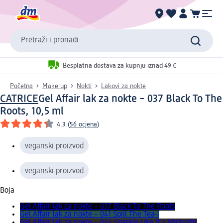
Pretraži i pronađi
Besplatna dostava za kupnju iznad 49 €
Početna
Make up
Nokti
Lakovi za nokte
CATRICE
Gel Affair lak za nokte – 037 Black To The
Roots, 10,5 ml
4.3
(
56 ocjena
)
veganski proizvod
veganski proizvod
Boja
Gel Affair lak za nokte – 037 Black To The Roots
Gel Affair lak za nokte – 041 Spill The Tea-l
Gel Affair lak za nokte – 044 Sparkle Like It's Midnight