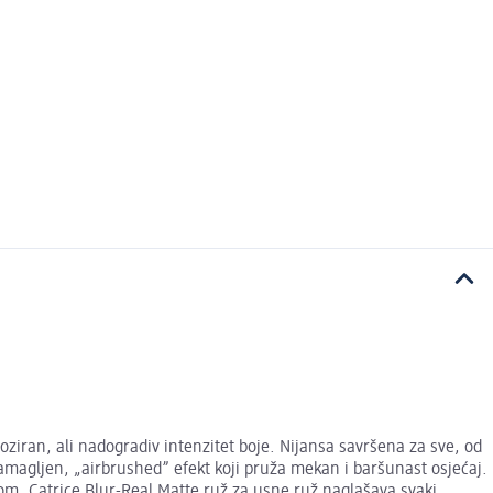
ziran, ali nadogradiv intenzitet boje. Nijansa savršena za sve, od
zamagljen, „airbrushed” efekt koji pruža mekan i baršunast osjećaj.
om, Catrice Blur-Real Matte ruž za usne ruž naglašava svaki