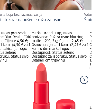
ana boja bez razmazivanja
Voluminozan lo
i i trikovi: nanošenje ruža za usne
Šminkom vizu
 Naziv proizvoda:
Marka: trend !t up; Naziv
Marka: ARTD
ne Blur-Real – C010
proizvoda: Ruž za usne blurring
Perfect Mat
l; Cijena: 4,50 €;
matte – 210, 3 g; Cijena: 2,45 €;
misty taupe,
1 kom. (4,50 € za 1
Osnovna cijena: 1 kom. (2,45 € za 1
Osnovna cije
a pakiranja Logo;
kom.); dm marka Logo;
kom.); Dost
tus zeleno
Dostupnost: Status zeleno
Dostupno za
oruku, Status sivo
Dostupno za isporuku, Status sivo
Odaberi dm 
vinu
Odaberi dm trgovinu
13,95 €
1 kom. (13,9
02.05.2025.
+4
ARTDECO
Pe