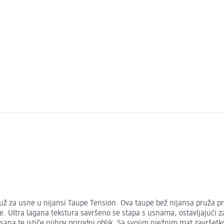
už za usne u nijansi Taupe Tension. Ova taupe bež nijansa pruža pro
ije. Ultra lagana tekstura savršeno se stapa s usnama, ostavljajući 
a te ističe njihov prirodni oblik. Sa svojim nježnim mat završetk