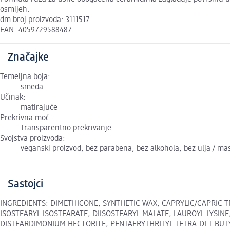
osmijeh.
dm broj proizvoda: 3111517
EAN: 4059729588487
Značajke
Temeljna boja:
smeđa
Učinak:
matirajuće
Prekrivna moć:
Transparentno prekrivanje
Svojstva proizvoda:
veganski proizvod, bez parabena, bez alkohola, bez ulja / mas
Sastojci
INGREDIENTS: DIMETHICONE, SYNTHETIC WAX, CAPRYLIC/CAPRIC 
ISOSTEARYL ISOSTEARATE, DIISOSTEARYL MALATE, LAUROYL LYSIN
DISTEARDIMONIUM HECTORITE, PENTAERYTHRITYL TETRA-DI-T-BUTYL