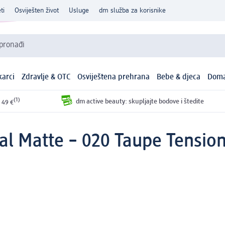
ti
Osviješten život
Usluge
dm služba za korisnike
 pronađi
arci
Zdravlje & OTC
Osviještena prehrana
Bebe & djeca
Doma
(1)
dm active beauty: skupljajte bodove i štedite
 49 €
al Matte – 020 Taupe Tension