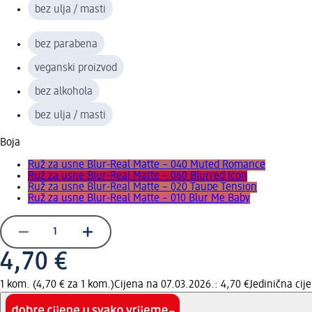
bez ulja / masti
bez parabena
veganski proizvod
bez alkohola
bez ulja / masti
Boja
Ruž za usne Blur-Real Matte – 040 Muted Romance
Ruž za usne Blur-Real Matte – 060 Blurred Icon
Ruž za usne Blur-Real Matte – 020 Taupe Tension
Ruž za usne Blur-Real Matte – 010 Blur Me Baby
4,70 €
1 kom. (4,70 € za 1 kom.)
Cijena na 07.03.2026.: 4,70 €
Jedinična ci