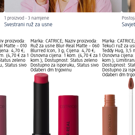
1 proizvod - 3 namjene
Postoj
Svestrani ruž za usne
Savjet
iv proizvoda:
Marka: CATRICE; Naziv proizvoda:
Marka: CATRICE;
l Matte – 010
Ruž za usne Blur-Real Matte – 060
Tekući ruž za us
jena: 4,70 €;
Blurred Icon, 3 g; Cijena: 4,70 €;
Teddy Hug, 3,5 m
m. (4,70 € za 1
Osnovna cijena: 1 kom. (4,70 € za 1
Osnovna cijena: 
Status zeleno
kom.); Dostupnost: Status zeleno
kom.); Limitiran
, Status sivo
Dostupno za isporuku, Status sivo
Dostupnost: Sta
Odaberi dm trgovinu
Dostupno za isp
Odaberi dm trgo