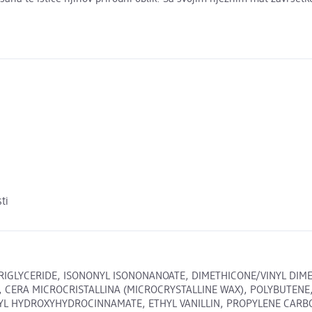
ti
TRIGLYCERIDE, ISONONYL ISONONANOATE, DIMETHICONE/VINYL DIM
E, CERA MICROCRISTALLINA (MICROCRYSTALLINE WAX), POLYBUTEN
 HYDROXYHYDROCINNAMATE, ETHYL VANILLIN, PROPYLENE CARBONATE,