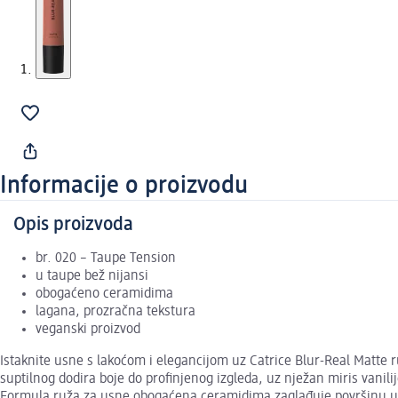
Informacije o proizvodu
Opis proizvoda
br. 020 – Taupe Tension
u taupe bež nijansi
obogaćeno ceramidima
lagana, prozračna tekstura
veganski proizvod
Istaknite usne s lakoćom i elegancijom uz Catrice Blur-Real Matte r
suptilnog dodira boje do profinjenog izgleda, uz nježan miris vanil
Formula ruža za usne obogaćena ceramidima zaglađuje površinu usan