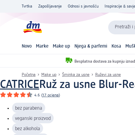
Tvrtka
Zapošljavanje
Odnosi s javnošću
Inspiracije & savje
Pretraži i
Novo
Marke
Make up
Njega & parfemi
Kosa
Mušk
Besplatna dostava za kupnju iznad
Početna
Make up
Šminka za usne
Ruževi za usne
CATRICE
Ruž za usne Blur-Re
4.6
(
17 ocjena
)
bez parabena
veganski proizvod
bez alkohola