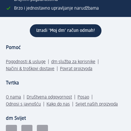
Brzo i jednostavno upravljanje narudžbama
Izradi 'Moj dm' račun odmah!
Pomoć
Pogodnosti & usluge
dm služba za korisnike
Načini & troškovi dostave
Povrat proizvoda
Tvrtka
O nama
Društvena odgovornost
Posao
Odnosi s javnošću
Kako do nas
Svijet naših proizvoda
dm Svijet