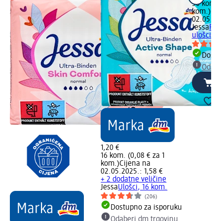
50 kom. (
kom.)
Cij
02.05.202
Jessa
Pur
ulošci –
Dostu
Odabe
1,20 €
16 kom. (0,08 € za 1
kom.)
Cijena na
02.05.2025.: 1,58 €
+ 2 dodatne veličine
Jessa
Ulošci, 16 kom.
(206)
Dostupno za isporuku
Odaberi dm trgovinu