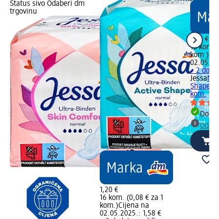
Status sivo Odaberi dm
trgovinu
1,20 €
10 kom. (
kom.)
Cij
02.05.20
+ 2 doda
Jessa
Noć
Shape – 
kom.
Dostu
Odabe
1,20 €
16 kom. (0,08 € za 1
kom.)
Cijena na
02.05.2025.: 1,58 €