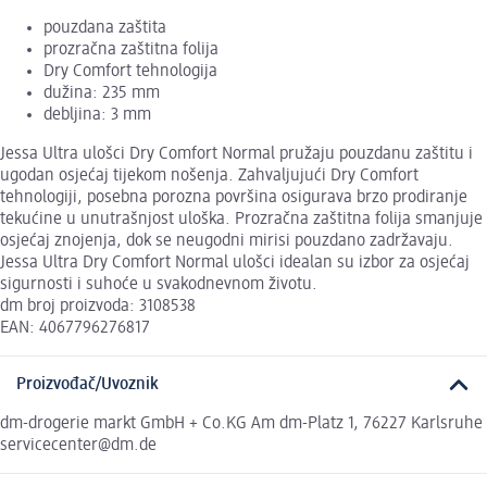
pouzdana zaštita
prozračna zaštitna folija
Dry Comfort tehnologija
dužina: 235 mm
debljina: 3 mm
Jessa Ultra ulošci Dry Comfort Normal pružaju pouzdanu zaštitu i
ugodan osjećaj tijekom nošenja. Zahvaljujući Dry Comfort
tehnologiji, posebna porozna površina osigurava brzo prodiranje
tekućine u unutrašnjost uloška. Prozračna zaštitna folija smanjuje
osjećaj znojenja, dok se neugodni mirisi pouzdano zadržavaju.
Jessa Ultra Dry Comfort Normal ulošci idealan su izbor za osjećaj
sigurnosti i suhoće u svakodnevnom životu.
dm broj proizvoda: 3108538
EAN: 4067796276817
Proizvođač/Uvoznik
dm-drogerie markt GmbH + Co.KG Am dm-Platz 1, 76227 Karlsruhe
servicecenter@dm.de