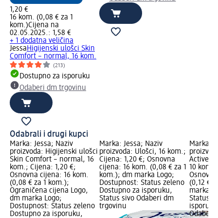
1,20 €
16 kom. (0,08 € za 1
kom.)
Cijena na
02.05.2025.: 1,58 €
+ 1 dodatna veličina
Jessa
Higijenski ulošci Skin
Comfort – normal, 16 kom.
(213)
Dostupno za isporuku
Odaberi dm trgovinu
Odabrali i drugi kupci
Marka: Jessa; Naziv
Marka: Jessa; Naziv
Marka: J
proizvoda: Higijenski ulošci
proizvoda: Ulošci, 16 kom.;
proizvod
Skin Comfort – normal, 16
Cijena: 1,20 €; Osnovna
Active S
kom.; Cijena: 1,20 €;
cijena: 16 kom. (0,08 € za 1
10 kom.; 
Osnovna cijena: 16 kom.
kom.); dm marka Logo;
Osnovna 
(0,08 € za 1 kom.);
Dostupnost: Status zeleno
(0,12 € 
Ograničena cijena Logo,
Dostupno za isporuku,
marka Lo
dm marka Logo;
Status sivo Odaberi dm
Status z
Dostupnost: Status zeleno
trgovinu
isporuku
Dostupno za isporuku,
Odaberi 