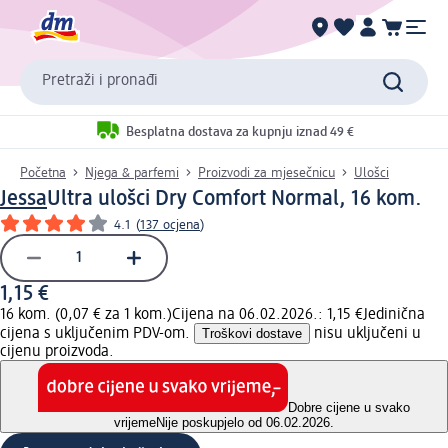
Pretraži i pronađi
Besplatna dostava za kupnju iznad 49 €
Početna
Njega & parfemi
Proizvodi za mjesečnicu
Ulošci
Jessa
Ultra ulošci Dry Comfort Normal, 16 kom.
4.1
(
137 ocjena
)
1,15 €
16 kom. (0,07 € za 1 kom.)
Cijena na 06.02.2026.: 1,15 €
Jedinična
cijena s uključenim PDV-om.
Troškovi dostave
nisu uključeni u
cijenu proizvoda.
Dobre cijene u svako
vrijeme
Nije poskupjelo od 06.02.2026.