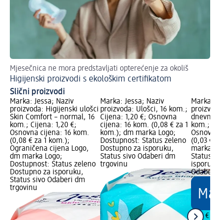
Mjesečnica ne mora predstavljati opterećenje za okoliš
Sav
Higijenski proizvodi s ekološkim certifikatom
Mj
Slični proizvodi
Marka: Jessa; Naziv
Marka: Jessa; Naziv
Marka: J
proizvoda: Higijenski ulošci
proizvoda: Ulošci, 16 kom.;
proizvod
Skin Comfort – normal, 16
Cijena: 1,20 €; Osnovna
dnevni u
kom.; Cijena: 1,20 €;
cijena: 16 kom. (0,08 € za 1
kom.; Cij
Osnovna cijena: 16 kom.
kom.); dm marka Logo;
Osnovna 
(0,08 € za 1 kom.);
Dostupnost: Status zeleno
(0,03 € 
Ograničena cijena Logo,
Dostupno za isporuku,
marka Lo
dm marka Logo;
Status sivo Odaberi dm
Status z
Dostupnost: Status zeleno
trgovinu
isporuku
Dostupno za isporuku,
Odaberi 
Status sivo Odaberi dm
trgovinu
1,35 €