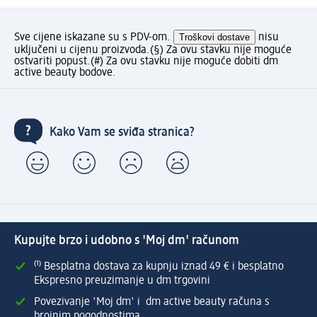
Sve cijene iskazane su s PDV-om.
Troškovi dostave
nisu
uključeni u cijenu proizvoda.
(§) Za ovu stavku nije moguće
ostvariti popust.
(#) Za ovu stavku nije moguće dobiti dm
active beauty bodove.
Kako Vam se sviđa stranica?
Kupujte brzo i udobno s 'Moj dm' računom
⁽¹⁾ Besplatna dostava za kupnju iznad 49 € i besplatno
Ekspresno preuzimanje u dm trgovini
Povezivanje 'Moj dm' i dm active beauty računa s
brojnim pogodnostima