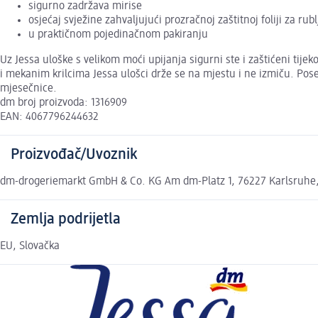
sigurno zadržava mirise
osjećaj svježine zahvaljujući prozračnoj zaštitnoj foliji za rubl
u praktičnom pojedinačnom pakiranju
Uz Jessa uloške s velikom moći upijanja sigurni ste i zaštićeni ti
i mekanim krilcima Jessa ulošci drže se na mjestu i ne izmiču. Pos
mjesečnice.
dm broj proizvoda: 1316909
EAN: 4067796244632
Proizvođač/Uvoznik
dm-drogeriemarkt GmbH & Co. KG Am dm-Platz 1, 76227 Karlsruhe
Zemlja podrijetla
EU, Slovačka