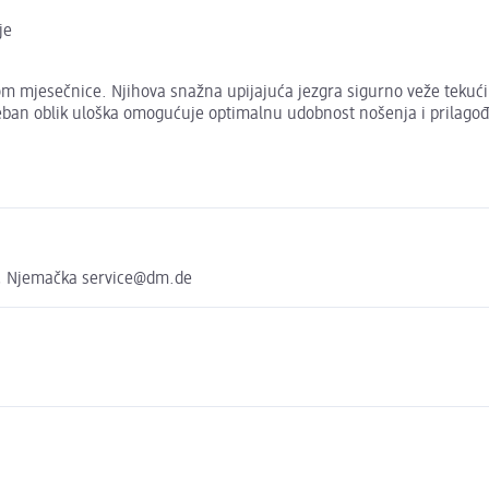
je
jekom mjesečnice. Njihova snažna upijajuća jezgra sigurno veže teku
eban oblik uloška omogućuje optimalnu udobnost nošenja i prilagođa
, Njemačka service@dm.de