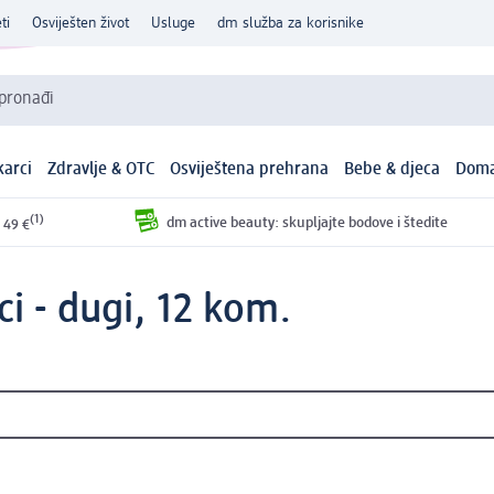
ti
Osviješten život
Usluge
dm služba za korisnike
 pronađi
arci
Zdravlje & OTC
Osviještena prehrana
Bebe & djeca
Doma
(1)
dm active beauty: skupljajte bodove i štedite
 49 €
ci - dugi, 12 kom.