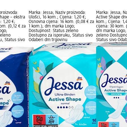
proizvoda:
Marka: Jessa; Naziv proizvoda:
Marka: Jessa; Na
Shape – ekstra
Ulošci, 16 kom.; Cijena: 1,20 €;
Active Shape dne
: 1,20 €;
Osnovna cijena: 16 kom. (0,08 € za
kom.; Cijena: 1
om. (0,12 € za
1 kom.); dm marka Logo;
cijena: 30 kom. 
ogo;
Dostupnost: Status zeleno
dm marka Logo; 
zeleno
Dostupno za isporuku, Status sivo
zeleno Dostupno
, Status sivo
Odaberi dm trgovinu
Status sivo Oda