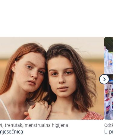
i, trenutak, menstrualna higijena
Održiva mjeseč
mjesečnica
U pravilu be