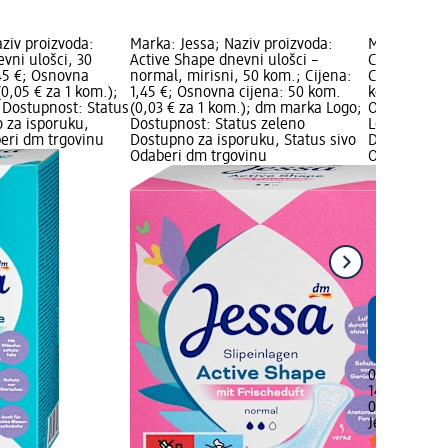
ziv proizvoda:
Marka: Jessa; Naziv proizvoda:
Marka: Jess
vni ulošci, 30
Active Shape dnevni ulošci –
Classic uloš
,45 €; Osnovna
normal, mirisni, 50 kom.; Cijena:
Cijena: 0,80
(0,05 € za 1 kom.);
1,45 €; Osnovna cijena: 50 kom.
kom. (0,06 €
Dostupnost: Status
(0,03 € za 1 kom.); dm marka Logo;
Ograničena 
 za isporuku,
Dostupnost: Status zeleno
Logo; Dostu
beri dm trgovinu
Dostupno za isporuku, Status sivo
Dostupno za
Odaberi dm trgovinu
Odaberi dm 
0,80 €
14 kom. (0,0
02.05.2025.
Jessa
Classi