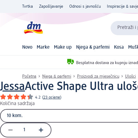
Tvrtka
Zapošljavanje
Odnosi s javnošću
Inspiracije & savje
Pretraži i
Novo
Marke
Make up
Njega & parfemi
Kosa
Mušk
Besplatna dostava za kupnju iznad
Početna
Njega & parfemi
Proizvodi za mjesečnicu
Ulošci
Jessa
Active Shape Ultra uloš
4.2
(
23 ocjene
)
Količina sadržaja