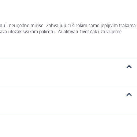
ćinu i neugodne mirise. Zahvaljujući širokim samoljepljivim trakama
va uložak svakom pokretu. Za aktivan život čak i za vrijeme