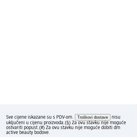
Sve cijene iskazane su s PDV-om.
Troškovi dostave
nisu
uključeni u cijenu proizvoda.
(§) Za ovu stavku nije moguće
ostvariti popust.
(#) Za ovu stavku nije moguće dobiti dm
active beauty bodove.