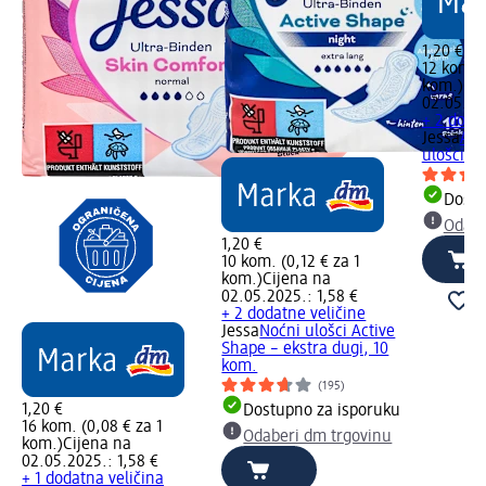
1,20 €
12 kom. (
kom.)
Cij
02.05.20
+ 2 doda
Jessa
Act
ulošci - 
Dostu
Odabe
1,20 €
10 kom. (0,12 € za 1
kom.)
Cijena na
02.05.2025.: 1,58 €
+ 2 dodatne veličine
Jessa
Noćni ulošci Active
Shape – ekstra dugi, 10
kom.
(195)
1,20 €
Dostupno za isporuku
16 kom. (0,08 € za 1
Odaberi dm trgovinu
kom.)
Cijena na
02.05.2025.: 1,58 €
+ 1 dodatna veličina