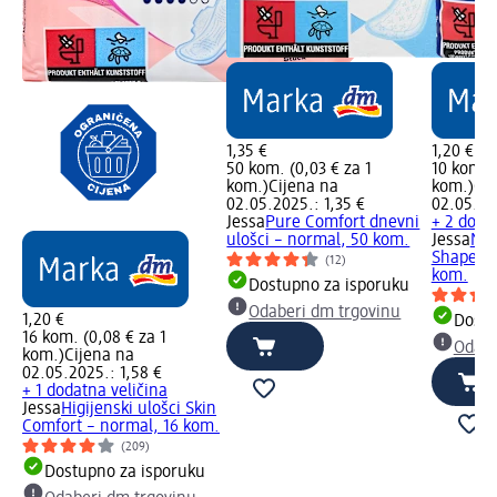
1,35 €
1,20 €
50 kom. (0,03 € za 1
10 kom. (
kom.)
Cijena na
kom.)
Cij
02.05.2025.: 1,35 €
02.05.20
Jessa
Pure Comfort dnevni
+ 2 doda
ulošci – normal, 50 kom.
Jessa
Noć
Shape – 
(12)
kom.
Dostupno za isporuku
Odaberi dm trgovinu
1,20 €
Dostu
16 kom. (0,08 € za 1
Odabe
kom.)
Cijena na
02.05.2025.: 1,58 €
+ 1 dodatna veličina
Jessa
Higijenski ulošci Skin
Comfort – normal, 16 kom.
(209)
Dostupno za isporuku