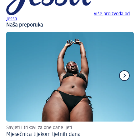
Više proizvoda od
Jessa
Naša preporuka
Savjeti i trikovi za one dane ljeti
Mj
Mjesečnica tijekom ljetnih dana
Hi