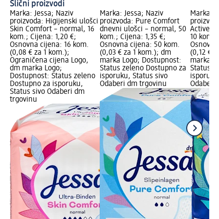
Slični proizvodi
Marka: Jessa; Naziv
Marka: Jessa; Naziv
Marka: J
proizvoda: Higijenski ulošci
proizvoda: Pure Comfort
proizvod
Skin Comfort – normal, 16
dnevni ulošci – normal, 50
Active S
kom.; Cijena: 1,20 €;
kom.; Cijena: 1,35 €;
10 kom.; 
Osnovna cijena: 16 kom.
Osnovna cijena: 50 kom.
Osnovna 
(0,08 € za 1 kom.);
(0,03 € za 1 kom.); dm
(0,12 € 
Ograničena cijena Logo,
marka Logo; Dostupnost:
marka Lo
dm marka Logo;
Status zeleno Dostupno za
Status z
Dostupnost: Status zeleno
isporuku, Status sivo
isporuku
Dostupno za isporuku,
Odaberi dm trgovinu
Odaberi 
Status sivo Odaberi dm
trgovinu