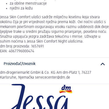
za obilne menstruacije
nježni za kožu
Jessa Skin Comfort ulošci sadrže mliječnu kiselinu koja stvara
okolinu čija je pH vrijednost nježna prema koži. Ovi noćni ulošci s
mekanom površinom osiguravaju visoku razinu udobnosti dok dvije
ljepljive trake u sredini pružaju sigurno prianjanje, posebno noću.
Snažna upijajuća jezgra zadržava tekućinu i mirise. Uživajte u
suhim noćima s Jessa Skin Comfort Night ulošcima.
dm broj proizvoda: 1657691
EAN: 4067796000474
Proizvođač/Uvoznik
dm-drogeriemarkt GmbH & Co. KG Am dm-Platz 1, 76227
Karlsruhe, Njemačka servicecenter@dm.de