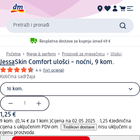
Pretraži i pronađi
Besplatna dostava za kupnju iznad 49 €
Početna
Njega & parfemi
Proizvodi za mjesečnicu
Ulošci
Jessa
Skin Comfort ulošci – noćni, 9 kom.
4.4
(
141 ocjena
)
Količina sadržaja
1,25 €
9 kom. (0,14 € za 1 kom.)
Cijena na 02.05.2025.: 1,25 €
Jedinična
cijena s uključenim PDV-om.
Troškovi dostave
nisu uključeni u
cijenu proizvoda.