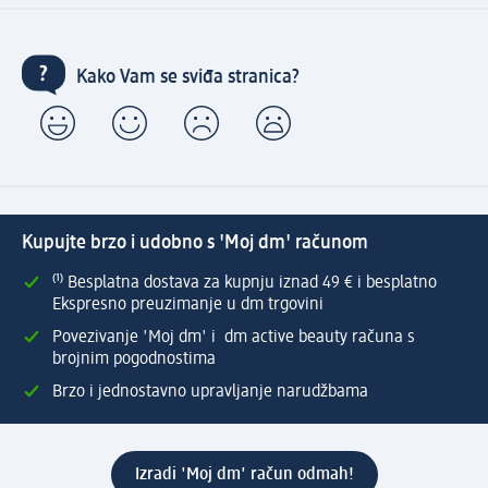
Kako Vam se sviđa stranica?
Kupujte brzo i udobno s 'Moj dm' računom
⁽¹⁾ Besplatna dostava za kupnju iznad 49 € i besplatno
Ekspresno preuzimanje u dm trgovini
Povezivanje 'Moj dm' i dm active beauty računa s
brojnim pogodnostima
Brzo i jednostavno upravljanje narudžbama
Izradi 'Moj dm' račun odmah!