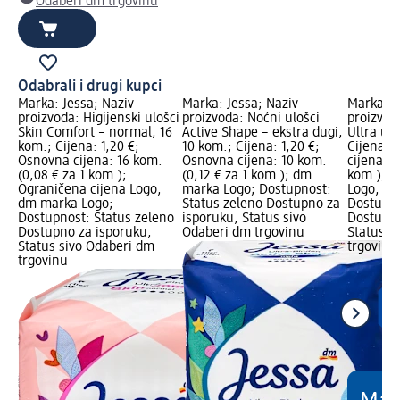
Odaberi dm trgovinu
Odabrali i drugi kupci
Marka: Jessa; Naziv
Marka: Jessa; Naziv
Marka: J
proizvoda: Higijenski ulošci
proizvoda: Noćni ulošci
proizvod
Skin Comfort – normal, 16
Active Shape – ekstra dugi,
Ultra ulo
kom.; Cijena: 1,20 €;
10 kom.; Cijena: 1,20 €;
Cijena: 
Osnovna cijena: 16 kom.
Osnovna cijena: 10 kom.
cijena: 1
(0,08 € za 1 kom.);
(0,12 € za 1 kom.); dm
kom.); O
Ograničena cijena Logo,
marka Logo; Dostupnost:
Logo, dm
dm marka Logo;
Status zeleno Dostupno za
Dostupno
Dostupnost: Status zeleno
isporuku, Status sivo
Dostupno
Dostupno za isporuku,
Odaberi dm trgovinu
Status s
Status sivo Odaberi dm
trgovinu
trgovinu