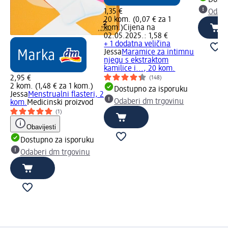
1,35 €
Odabe
20 kom. (0,07 € za 1
kom.)
Cijena na
02.05.2025.: 1,58 €
+ 1 dodatna veličina
Jessa
Maramice za intimnu
njegu s ekstraktom
kamilice i..., 20 kom.
2,95 €
(148)
2 kom. (1,48 € za 1 kom.)
Dostupno za isporuku
Jessa
Menstrualni flasteri, 2
Odaberi dm trgovinu
kom.
Medicinski proizvod
(1)
Obavijesti
Dostupno za isporuku
Odaberi dm trgovinu