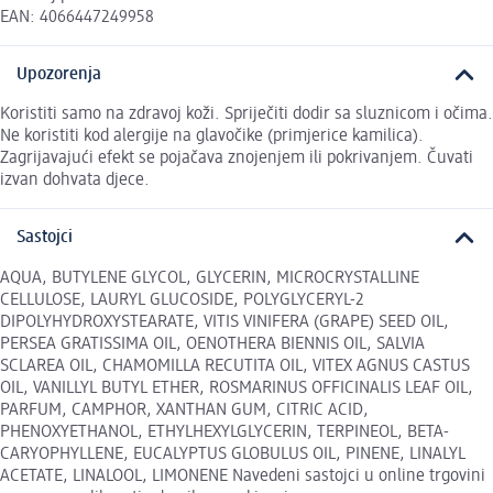
EAN: 4066447249958
Upozorenja
Koristiti samo na zdravoj koži. Spriječiti dodir sa sluznicom i očima.
Ne koristiti kod alergije na glavočike (primjerice kamilica).
Zagrijavajući efekt se pojačava znojenjem ili pokrivanjem. Čuvati
izvan dohvata djece.
Sastojci
AQUA, BUTYLENE GLYCOL, GLYCERIN, MICROCRYSTALLINE
CELLULOSE, LAURYL GLUCOSIDE, POLYGLYCERYL-2
DIPOLYHYDROXYSTEARATE, VITIS VINIFERA (GRAPE) SEED OIL,
PERSEA GRATISSIMA OIL, OENOTHERA BIENNIS OIL, SALVIA
SCLAREA OIL, CHAMOMILLA RECUTITA OIL, VITEX AGNUS CASTUS
OIL, VANILLYL BUTYL ETHER, ROSMARINUS OFFICINALIS LEAF OIL,
PARFUM, CAMPHOR, XANTHAN GUM, CITRIC ACID,
PHENOXYETHANOL, ETHYLHEXYLGLYCERIN, TERPINEOL, BETA-
CARYOPHYLLENE, EUCALYPTUS GLOBULUS OIL, PINENE, LINALYL
ACETATE, LINALOOL, LIMONENE Navedeni sastojci u online trgovini