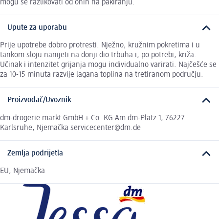
mogu se razlikovati od onih na pakiranju.
Upute za uporabu
Prije upotrebe dobro protresti. Nježno, kružnim pokretima i u
tankom sloju nanijeti na donji dio trbuha i, po potrebi, križa.
Učinak i intenzitet grijanja mogu individualno varirati. Najčešće se
za 10-15 minuta razvije lagana toplina na tretiranom području.
Proizvođač/Uvoznik
dm-drogerie markt GmbH + Co. KG Am dm-Platz 1, 76227
Karlsruhe, Njemačka servicecenter@dm.de
Zemlja podrijetla
EU, Njemačka