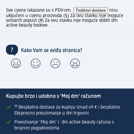
Sve cijene iskazane su s PDV-om.
Troškovi dostave
nisu
uključeni u cijenu proizvoda.
(§) Za ovu stavku nije moguće
ostvariti popust.
(#) Za ovu stavku nije moguće dobiti dm
active beauty bodove.
Kako Vam se sviđa stranica?
Kupujte brzo i udobno s 'Moj dm' računom
⁽¹⁾ Besplatna dostava za kupnju iznad 49 € i besplatno
Ekspresno preuzimanje u dm trgovini
Povezivanje 'Moj dm' i dm active beauty računa s
brojnim pogodnostima