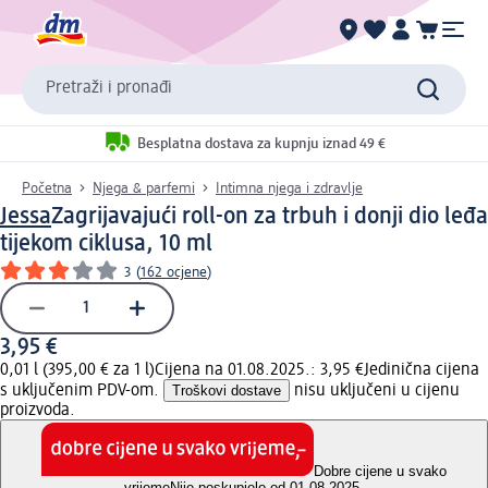
Pretraži i pronađi
Besplatna dostava za kupnju iznad 49 €
Početna
Njega & parfemi
Intimna njega i zdravlje
Jessa
Zagrijavajući roll-on za trbuh i donji dio leđa
tijekom ciklusa, 10 ml
3
(
162 ocjene
)
3,95 €
0,01 l (395,00 € za 1 l)
Cijena na 01.08.2025.: 3,95 €
Jedinična cijena
s uključenim PDV-om.
Troškovi dostave
nisu uključeni u cijenu
proizvoda.
Dobre cijene u svako
vrijeme
Nije poskupjelo od 01.08.2025.