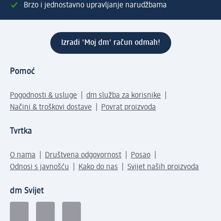
Brzo i jednostavno upravljanje narudžbama
Izradi 'Moj dm' račun odmah!
Pomoć
Pogodnosti & usluge
dm služba za korisnike
Načini & troškovi dostave
Povrat proizvoda
Tvrtka
O nama
Društvena odgovornost
Posao
Odnosi s javnošću
Kako do nas
Svijet naših proizvoda
dm Svijet