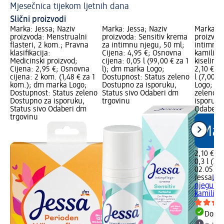
Mjesečnica tijekom ljetnih dana
Me
Slični proizvodi
Marka: Jessa; Naziv
Marka: Jessa; Naziv
Marka: J
proizvoda: Menstrualni
proizvoda: Sensitiv krema
proizvod
flasteri, 2 kom.; Pravna
za intimnu njegu, 50 ml;
intimnu 
klasifikacija:
Cijena: 4,95 €; Osnovna
kamilice
Medicinski proizvod;
cijena: 0,05 l (99,00 € za 1
kiselino
Cijena: 2,95 €; Osnovna
l); dm marka Logo;
2,10 €; 
cijena: 2 kom. (1,48 € za 1
Dostupnost: Status zeleno
l (7,00 €
kom.); dm marka Logo;
Dostupno za isporuku,
Logo; Do
Dostupnost: Status zeleno
Status sivo Odaberi dm
zeleno D
Dostupno za isporuku,
trgovinu
isporuku
Status sivo Odaberi dm
Odaberi 
trgovinu
2,10 €
0,3 l (7,0
02.05.20
Jessa
Los
njegu s 
kamilice 
Dostu