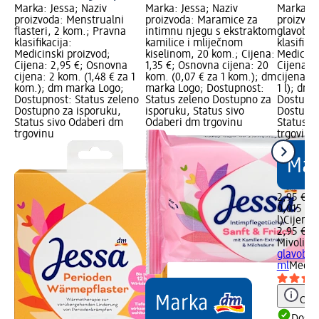
Marka: Jessa; Naziv
Marka: Jessa; Naziv
Marka: M
proizvoda: Menstrualni
proizvoda: Maramice za
proizvoda
flasteri, 2 kom.; Pravna
intimnu njegu s ekstraktom
glavobol
klasifikacija:
kamilice i mliječnom
klasifikac
Medicinski proizvod;
kiselinom, 20 kom.; Cijena:
Medicins
Cijena: 2,95 €; Osnovna
1,35 €; Osnovna cijena: 20
Cijena: 
cijena: 2 kom. (1,48 € za 1
kom. (0,07 € za 1 kom.); dm
cijena: 0
kom.); dm marka Logo;
marka Logo; Dostupnost:
1 l); dm
Dostupnost: Status zeleno
Status zeleno Dostupno za
Dostupno
Dostupno za isporuku,
isporuku, Status sivo
Dostupno
Status sivo Odaberi dm
Odaberi dm trgovinu
Status s
trgovinu
trgovinu
2,95 €
0,015 l (
l)
Cijena 
2,95 €
Mivolis
Ro
glavobolj
ml
Medici
Obav
Dostu