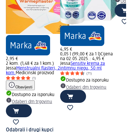
Odabe
4,95 €
0,05 l (99,00 € za 1 l)
Cijena
2,95 €
na 02.05.2025.: 4,95 €
2 kom. (1,48 € za 1 kom.)
Jessa
Sensitiv krema za
Jessa
Menstrualni flasteri, 2
intimnu njegu, 50 ml
kom.
Medicinski proizvod
(71)
(1)
Dostupno za isporuku
Obavijesti
Odaberi dm trgovinu
Dostupno za isporuku
Odaberi dm trgovinu
Odabrali i drugi kupci