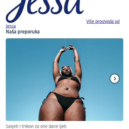
Više proizvoda od
Jessa
Naša preporuka
Savjeti i trikovi za one dane ljeti
Ubl