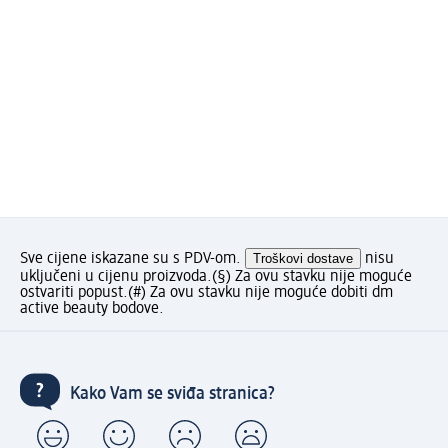
Sve cijene iskazane su s PDV-om.
Troškovi dostave
nisu
uključeni u cijenu proizvoda.
(§) Za ovu stavku nije moguće
ostvariti popust.
(#) Za ovu stavku nije moguće dobiti dm
active beauty bodove.
Kako Vam se sviđa stranica?