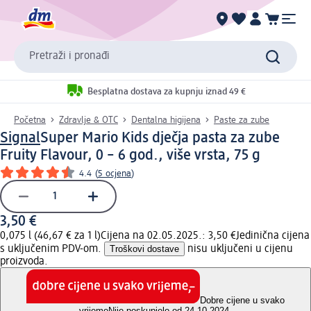
Pretraži i pronađi
Besplatna dostava za kupnju iznad 49 €
Početna
Zdravlje & OTC
Dentalna higijena
Paste za zube
Signal
Super Mario Kids dječja pasta za zube
Fruity Flavour, 0 – 6 god., više vrsta, 75 g
4.4
(
5 ocjena
)
3,50 €
0,075 l (46,67 € za 1 l)
Cijena na 02.05.2025.: 3,50 €
Jedinična cijena
s uključenim PDV-om.
Troškovi dostave
nisu uključeni u cijenu
proizvoda.
Dobre cijene u svako
vrijeme
Nije poskupjelo od 24.10.2024.