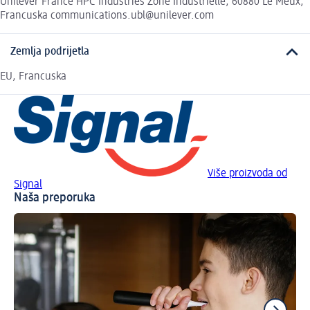
Unilever France HPC Industries Zone Industrielle, 60880 Le Meux,
Francuska communications.ubl@unilever.com
Zemlja podrijetla
EU, Francuska
Više proizvoda od
Signal
Naša preporuka