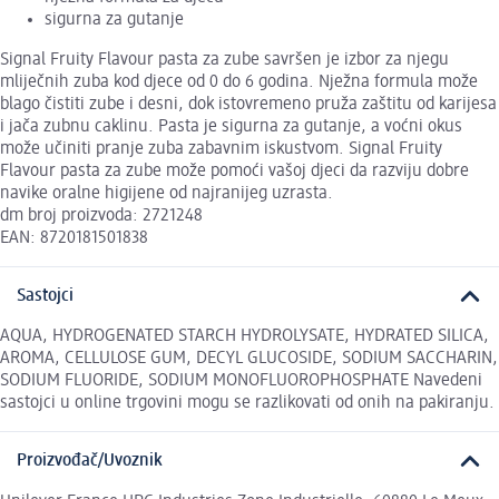
sigurna za gutanje
Signal Fruity Flavour pasta za zube savršen je izbor za njegu
mliječnih zuba kod djece od 0 do 6 godina. Nježna formula može
blago čistiti zube i desni, dok istovremeno pruža zaštitu od karijesa
i jača zubnu caklinu. Pasta je sigurna za gutanje, a voćni okus
može učiniti pranje zuba zabavnim iskustvom. Signal Fruity
Flavour pasta za zube može pomoći vašoj djeci da razviju dobre
navike oralne higijene od najranijeg uzrasta.
dm broj proizvoda: 2721248
EAN: 8720181501838
Sastojci
AQUA, HYDROGENATED STARCH HYDROLYSATE, HYDRATED SILICA,
AROMA, CELLULOSE GUM, DECYL GLUCOSIDE, SODIUM SACCHARIN,
SODIUM FLUORIDE, SODIUM MONOFLUOROPHOSPHATE Navedeni
sastojci u online trgovini mogu se razlikovati od onih na pakiranju.
Proizvođač/Uvoznik