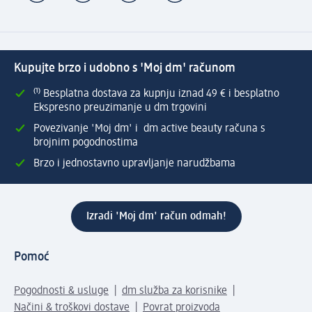
Kupujte brzo i udobno s 'Moj dm' računom
⁽¹⁾ Besplatna dostava za kupnju iznad 49 € i besplatno
Ekspresno preuzimanje u dm trgovini
Povezivanje 'Moj dm' i dm active beauty računa s
brojnim pogodnostima
Brzo i jednostavno upravljanje narudžbama
Izradi 'Moj dm' račun odmah!
Pomoć
Pogodnosti & usluge
dm služba za korisnike
Načini & troškovi dostave
Povrat proizvoda