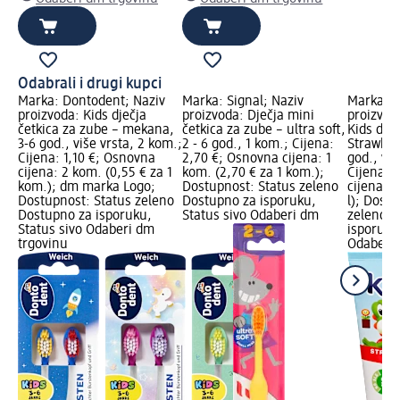
Odabrali i drugi kupci
Marka: Dontodent; Naziv
Marka: Signal; Naziv
Marka: S
proizvoda: Kids dječja
proizvoda: Dječja mini
proizvod
četkica za zube – mekana,
četkica za zube – ultra soft,
Kids dje
3-6 god., više vrsta, 2 kom.;
2 - 6 god., 1 kom.; Cijena:
Strawber
Cijena: 1,10 €; Osnovna
2,70 €; Osnovna cijena: 1
god., viš
cijena: 2 kom. (0,55 € za 1
kom. (2,70 € za 1 kom.);
Cijena: 
kom.); dm marka Logo;
Dostupnost: Status zeleno
cijena: 0
Dostupnost: Status zeleno
Dostupno za isporuku,
l); Dost
Dostupno za isporuku,
Status sivo Odaberi dm
zeleno D
Status sivo Odaberi dm
isporuku
trgovinu
Odaberi 