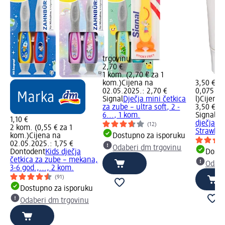
trgovinu
2,70 €
1 kom. (2,70 € za 1
kom.)
Cijena na
3,50 €
02.05.2025.: 2,70 €
0,075 l (
Signal
Dječja mini četkica
l)
Cijena 
za zube – ultra soft, 2 -
3,50 €
6..., 1 kom.
Signal
Su
1,10 €
dječja p
(12)
2 kom. (0,55 € za 1
Strawberr
kom.)
Cijena na
Dostupno za isporuku
02.05.2025.: 1,75 €
Odaberi dm trgovinu
Dontodent
Kids dječja
Dostu
četkica za zube – mekana,
Odabe
3-6 god.,..., 2 kom.
(91)
Dostupno za isporuku
Odaberi dm trgovinu