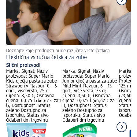
Doznajte koje prednosti nude različite vrste četkica
In
Električna vs ručna četkica za zube
Fl
Slični proizvodi
Marka: Signal; Naziv
Marka: Signal; Naziv
Marka: S
proizvoda: Super Mario
proizvoda: Super Mario
proizvod
Kids dječja pasta za zube
Junior dječja pasta za zube
Protecti
Strawberry Flavour, 0 – 6
Mild Mint Flavour, 6 – 13
125 ml; C
god., više vrsta, 75 g;
god., više vrsta, 75 g;
Osnovna 
Cijena: 3,50 €; Osnovna
Cijena: 3,50 €; Osnovna
(23,60 € 
cijena: 0,075 l (46,67 € za 1
cijena: 0,075 l (46,67 € za 1
cijena L
l); Dostupnost: Status
l); Dostupnost: Status
Status z
zeleno Dostupno za
zeleno Dostupno za
isporuku
isporuku, Status sivo
isporuku, Status sivo
Odaberi 
Odaberi dm trgovinu
Odaberi dm trgovinu