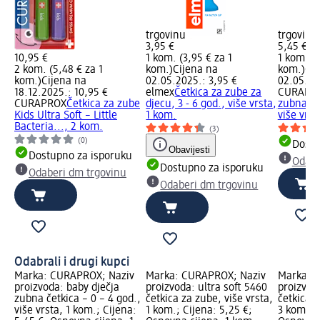
trgovinu
trgovinu
3,95 €
5,45 €
10,95 €
1 kom. (3,95 € za 1
1 kom. (5
2 kom. (5,48 € za 1
kom.)
Cijena na
kom.)
Cij
kom.)
Cijena na
02.05.2025.: 3,95 €
02.05.20
18.12.2025.: 10,95 €
elmex
Četkica za zube za
CURAPR
CURAPROX
Četkica za zube
djecu, 3 - 6 god., više vrsta,
zubna čet
Kids Ultra Soft – Little
1 kom.
više vrst
Bacteria..., 2 kom.
(3)
(0)
Dostu
Obavijesti
Dostupno za isporuku
Odabe
Dostupno za isporuku
Odaberi dm trgovinu
Odaberi dm trgovinu
Odabrali i drugi kupci
Marka: CURAPROX; Naziv
Marka: CURAPROX; Naziv
Marka: 
proizvoda: baby dječja
proizvoda: ultra soft 5460
proizvoda
zubna četkica – 0 – 4 god.,
četkica za zube, više vrsta,
četkica z
više vrsta, 1 kom.; Cijena:
1 kom.; Cijena: 5,25 €;
3 kom.; C