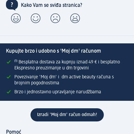
Kako Vam se sviđa stranica?
Kupujte brzo i udobno s 'Moj dm' računom
⁽¹⁾ Besplatna dostava za kupnju iznad 49 € i besplatno
Ekspresno preuzimanje u dm trgovini
Povezivanje 'Moj dm' i dm active beauty računa s
brojnim pogodnostima
Brzo i jednostavno upravljanje narudžbama
Izradi 'Moj dm' račun odmah!
Pomoć