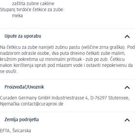
zaštita zubne cakline
Stupanj tvrdoće četkice za zube:
meka
Upute za uporabu
Na četkicu za zube nanijeti zubnu pastu (veličine zrna graška). Pod
nadzorom odrasle osobe, dva puta dnevno četkati zube malim,
kružnim pokretima uz minimalni pritisak - zub po zub. Četkicu
nakon korištenja oprati pod mlazom vode i ostaviti nepokrivenu da
se osuši.
Proizvođač/Uvoznik
Curaden Germany GmbH Industriestrasse 4, D-76297 Stutensee,
Njemačka contact@curaprox.de
Zemlja podrijetla
EFTA, Švicarska