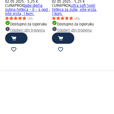
02.05.2025.: 5,25 €
02.05.2025.: 5,25 €
CURAPROX
baby dječja
CURAPROX
ultra soft 5460
zubna četkica – 0 – 4 god.,
četkica za zube, više vrsta,
više vrsta, 1 kom.
1 kom.
(17)
(33)
Dostupno za isporuku
Dostupno za isporuku
Odaberi dm trgovinu
Odaberi dm trgovinu