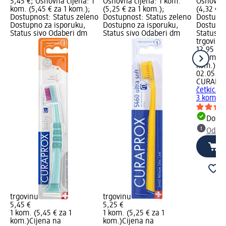
5,45 €; Osnovna cijena: 1
Osnovna cijena: 1 kom.
Osnovna 
kom. (5,45 € za 1 kom.);
(5,25 € za 1 kom.);
(4,32 € z
Dostupnost: Status zeleno
Dostupnost: Status zeleno
Dostupno
Dostupno za isporuku,
Dostupno za isporuku,
Dostupno
Status sivo Odaberi dm
Status sivo Odaberi dm
Status s
trgovinu
12,95 €
3 kom. (4
kom.)
Cij
02.05.20
CURAPR
četkica z
3 kom.
Dostu
Odabe
trgovinu
trgovinu
5,45 €
5,25 €
1 kom. (5,45 € za 1
1 kom. (5,25 € za 1
kom.)
Cijena na
kom.)
Cijena na