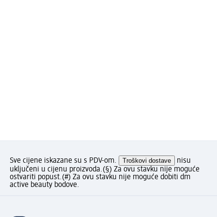
Sve cijene iskazane su s PDV-om.
Troškovi dostave
nisu
uključeni u cijenu proizvoda.
(§) Za ovu stavku nije moguće
ostvariti popust.
(#) Za ovu stavku nije moguće dobiti dm
active beauty bodove.