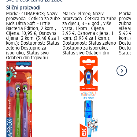
Sve o četkicama za zube
El
Slični proizvodi
Marka: CURAPROX; Naziv
Marka: elmex; Naziv
Marka: 
proizvoda: Četkica za zube
proizvoda: Četkica za zube
proizvod
Kids Ultra Soft – Little
za djecu, 3 - 6 god., više
zubna čet
Bacteria Edition, 2 kom.;
vrsta, 1 kom.; Cijena:
više vrst
Cijena: 10,95 €; Osnovna
3,95 €; Osnovna cijena: 1
5,45 €; 
cijena: 2 kom. (5,48 € za 1
kom. (3,95 € za 1 kom.);
kom. (5,
kom.); Dostupnost: Status
Dostupnost: Status zeleno
Dostupno
zeleno Dostupno za
Dostupno za isporuku,
Dostupno
isporuku, Status sivo
Status sivo Odaberi dm
Status s
Odaberi dm trgovinu