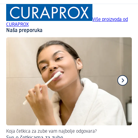
Više proizvoda od
CURAPROX
Naša preporuka
Koja četkica za zube vam najbolje odgovara?
Doz