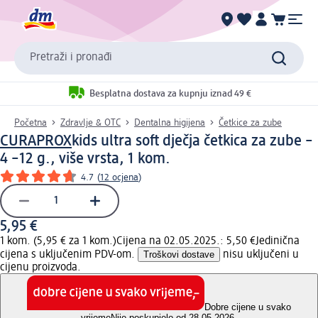
Pretraži i pronađi
Besplatna dostava za kupnju iznad 49 €
Početna
Zdravlje & OTC
Dentalna higijena
Četkice za zube
CURAPROX
kids ultra soft dječja četkica za zube –
4 –12 g., više vrsta, 1 kom.
4.7
(
12 ocjena
)
5,95 €
1 kom. (5,95 € za 1 kom.)
Cijena na 02.05.2025.: 5,50 €
Jedinična
cijena s uključenim PDV-om.
Troškovi dostave
nisu uključeni u
cijenu proizvoda.
Dobre cijene u svako
vrijeme
Nije poskupjelo od 28.05.2026.