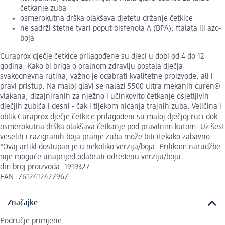
četkanje zuba
osmerokutna drška olakšava djetetu držanje četkice
ne sadrži štetne tvari poput bisfenola A (BPA), ftalata ili azo-
boja
Curaprox dječje četkice prilagođene su djeci u dobi od 4 do 12
godina. Kako bi briga o oralnom zdravlju postala dječja
svakodnevna rutina, važno je odabrati kvalitetne proizvode, ali i
pravi pristup. Na maloj glavi se nalazi 5500 ultra mekanih curen®
vlakana, dizajniranih za nježno i učinkovito četkanje osjetljivih
dječjih zubića i desni - čak i tijekom nicanja trajnih zuba. Veličina i
oblik Curaprox dječje četkice prilagođeni su maloj dječjoj ruci dok
osmerokutna drška olakšava četkanje pod pravilnim kutom. Uz šest
veselih i razigranih boja pranje zuba može biti itekako zabavno.
*Ovaj artikl dostupan je u nekoliko verzija/boja. Prilikom narudžbe
nije moguće unaprijed odabrati određenu verziju/boju.
dm broj proizvoda: 1919327
EAN: 7612412427967
Značajke
Područje primjene: